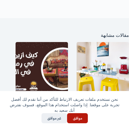
مقالات مشابهة
طاولة طعام صغيرة أشكال
كيف أزين بيتي في رمضان
نحن نستخدم ملفات تعريف الارتباط للتأكد من أننا نقدم لك أفضل
لكل الأذواق
تشكيلة جديدة ورائعة
تجربة على موقعنا. إذا واصلت استخدام هذا الموقع، فسوف نفترض
أنك سعيد به
موافق
غير موافق