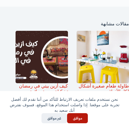
مقالات مشابهة
طاولة طعام صغيرة أشكال
كيف أزين بيتي في رمضان
لكل الأذواق
تشكيلة جديدة ورائعة
نحن نستخدم ملفات تعريف الارتباط للتأكد من أننا نقدم لك أفضل
تجربة على موقعنا. إذا واصلت استخدام هذا الموقع، فسوف نفترض
أنك سعيد به
موافق
غير موافق