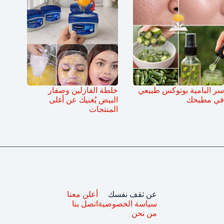
سر البامية بوتوكس طبيعي
خلطة الفازلين وصفار
في مطبخك
البيض يُغنيك عن أغلى
المنتجات
عن ثقف نفسك
أعلن معنا
سياسة الخصوصية
اتصل بنا
من نحن