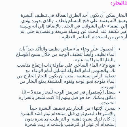
1.البخار :
البخار يمكن أن يكون أحد الطرق الفعالة في تنظيف البشرة
بعمق لأنه يعتمد علي فتح المسام بلطف والذي بدوره يؤدي
إلي القضاء علي الشوائب في الجلد . بالإضافة إلي أنه وسيلة
غير مكلفة عند البحث عن وسيلة سريعة وإقتصادية حتي أنه
أرخص من استخدام العناصر الغذائية .
الحصول علي وعاء ماء ساخن نظيف والتأكد جيداً بأن
الماء نظيف وأيضاً تنظيف الوجه من خلال مسح الاوساخ
والبقايا المتراكمة عليه .
ضع وعاء الماء الساخن علي طاولة ذات إرتفاع مناسب
لك. والجلوس امام الطاولة للتمايل أمام الوعاء مع
تغطية الرأس بمنشفة . يجب أن يكون البخار الخارج من
الماء متوجه نحو الوجه وتقوم المنشفة بمنع البخار من
الهروب.
يفضل الإستمرار في تعريض الوجه للبخار مدة 5 – 10
دقائق يمكنك أخذ فواصل بينهم إذا كنت تشعر بالحرارة
الشديدة .
بمجرد الإنتهاء من البخار يتم تجفيف البشرة جيداً
والإسترخاء لبضع ثوان قبل إستخدام تونر لشد البشرة
إذا كان لديك بشرة دهنية او الترطيب مباشرة بدون
إستخدام أي تونر أو الترطيب بإستخدام زيت شجرة