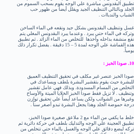
تطبيق البقدونس مباشرة علي الوجه يقوم بسحب السموم من
الجلد وبالتالي التنظيف الجيد ويقلل أيضاً من ظهور حب
الشباب والندباات .
غسل وتنظيف البقدونس بشكل جيد ونقعه في الماء الساخن
وتركه في الماء حتي يبرد . وعندما يبرد البقدونس المغلي يتم
نقع منشفة بداخله وأخذها للتخلص من الماء الزائد . ثم تطبيق
هذه القماشة علي الوجه لمدة 5 – 15 دقيقة . يفضل تكرار ذلك
يومياً.
10. صودا الخبز :
صودا الخبز عنصر غير مكلف في تحقيق التنظيف العميق
للبشرة حيث يقوم بتقشير البشرة بلطف ويساعدك في
التخلص من المسام المسدودة. وبذلك فهي عامل تقشير
وتنظيف . لا تزيل فقط صودا الخبز الخلايا الميتة والأوساخ
وغيرها من الشوائب ولكن يساعد أيضاً علي تحقيق توازن
درجة حموضة الجلد وهذا يجعل البشرة تبدو أصغر سناً .
خلط ما يكفي من الماء مع 2 ملاعق صغيرة صودا الخبز،
تطبيق العجينة علي الوجه والتدليك بلطف في حركة دائرية ثم
تركه لبضع دقائق علي الوجه والغسل بالماء حتي تتخلص من