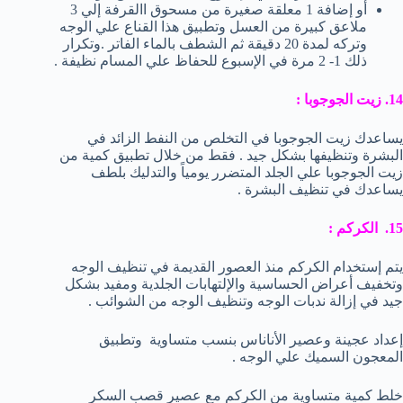
أو إضافة 1 معلقة صغيرة من مسحوق االقرفة إلي 3
ملاعق كبيرة من العسل وتطبيق هذا القناع علي الوجه
وتركه لمدة 20 دقيقة ثم الشطف بالماء الفاتر .وتكرار
ذلك 1- 2 مرة في الإسبوع للحفاظ علي المسام نظيفة .
14. زيت الجوجوبا :
يساعدك زيت الجوجوبا في التخلص من النفط الزائد في
البشرة وتنظيفها بشكل جيد . فقط من خلال تطبيق كمية من
زيت الجوجوبا علي الجلد المتضرر يومياً والتدليك بلطف
يساعدك في تنظيف البشرة .
15. الكركم :
يتم إستخدام الكركم منذ العصور القديمة في تنظيف الوجه
وتخفيف أعراض الحساسية والإلتهابات الجلدية ومفيد بشكل
جيد في إزالة ندبات الوجه وتنظيف الوجه من الشوائب .
إعداد عجينة وعصير الأناناس بنسب متساوية وتطبيق
المعجون السميك علي الوجه .
خلط كمية متساوية من الكركم مع عصير قصب السكر