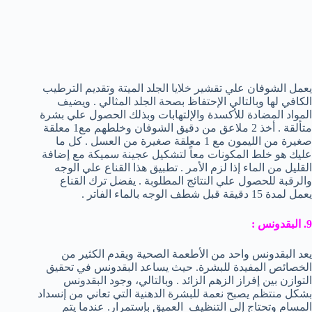
يعمل الشوفان علي تقشير خلايا الجلد الميتة وتقديم الترطيب
الكافي لها وبالتالي الإحتفاظ بصحة الجلد المثالي . ويضيف
المواد المضادة للأكسدة والإلتهابات وبذلك الحصول علي بشرة
متألقة . أخذ 2 ملاعق من دقيق الشوفان وخلطهم مع1 معلقة
صغيرة من الليمون مع 1 معلقة صغيرة من العسل . كل ما
عليك هو خلط المكونات معاً لتشكيل عجينة سميكة مع إضافة
القليل من الماء إذا لزم الأمر . تطبيق هذا القناع علي الوجه
والرقبة للحصول علي النتائج المطلوبة . يفضل ترك القناع
يعمل لمدة 15 دقيقة قبل شطف الوجه بالماء الفاتر .
9. البقدونس :
يعد البقدونس واحد من الأطعمة الصحية ويقدم الكثير من
الخصائص المفيدة للبشرة. حيث يساعد البقدونس في تحقيق
التوازن بين إفراز الزهم الزائد . وبالتالي، وجود البقدونس
بشكل منتظم يصبح نعمة للبشرة الدهنية التي تعاني من إنسداد
المسام وتحتاج إلي التنظيف العميق بإستمرار. عندما يتم