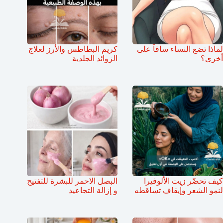
لماذا تضع النساء ساقاً على
كريم البطاطس والأرز لعلاج
أخرى؟
الزوائد الجلدية
كيف تحضّر زيت الألوفيرا
البصل الاحمر للبشرة للتفتيح
لنمو الشعر وإيقاف تساقطه
و إزالة التجاعيد