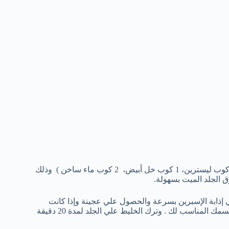
نقع قدميك في ماء ساخن لمدة 20 دقيقة وفي خليط الماء يمكنك صب كوب ليسترين، 1 كوب خل أبيض، 2 كوب ماء ساخن ) وذلك
 الجلد الميت بسهولة.
إذابة الإسبرين بسرعة والحصول علي عجينة وإذا كانت
لمناسب لك . وترك الخليط علي الجلد لمدة 20 دقيقة