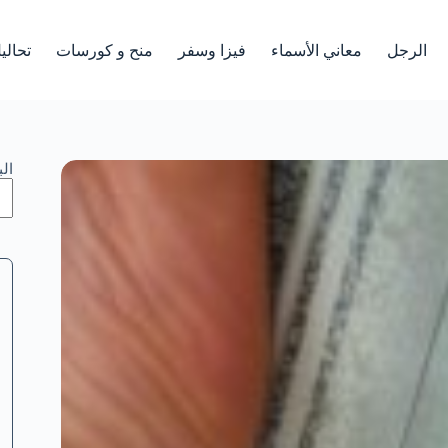
الرجل
معاني الأسماء
فيزا وسفر
منح و كورسات
تحالي
ال