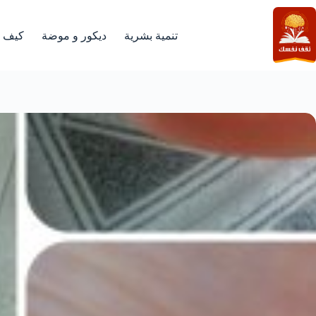
لتجاوز
لى
لمحتوى
تنمية بشرية
ديكور و موضة
كيف