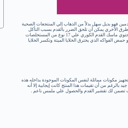
دمين فهو بديل سهل بدلاً من الذهاب إلي المنتجعات الصحية
طرق الأخري يمكن أن تلحق الضرر بالقدم بسبب التأكل
والإصابة بالجروح والإلتهابات كما أن هذه الأساليب مؤقتة وغير دائمة . يحتوي ماسك القدم الكوري علي 17 نوع من المستخلصات
مض الفواكه الذي يخترق الخلايا الميتة وتكسر الخلايا
 تجهيز مكونات مماثلة لنفس المكونات الموجودة بداخله هذه
بالرغم من أن تقيمات هذا المنتج كانت إيجابية إلا أنه
ات تضمن لك تقشير القدم والحصول علي ملمس ناعم .