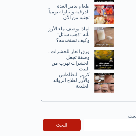
طعام يدمر الغدة
الدرقية وتتناوله يومياً
تجنبه من الأن
لماذا يوصف ماء الأرز
بأنه “ذهب سائل”
وكيف تستخدمه؟
ورق الغار للحشرات :
وصفة تجعل
الحشرات تهرب من
البيت
كريم البطاطس
والأرز لعلاج الزوائد
الجلدية
بحث
البحث