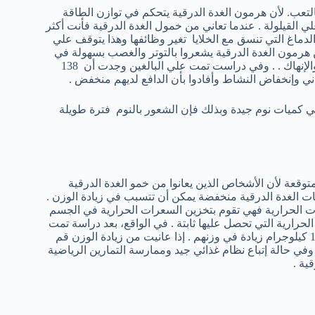
لتعب. لأن هرمون الغدة الدرقية يتحكم في توازن الطاقة
 القيلولة . عندما تعاني من خمول الغدة الدرقية فأنت أكثر
لدماغ التي تنسق مع الخلايا تغير وظائفها وهذا يتوقف علي
هرمون الغدة الدرقية يشعروا بالتوتر والغصب بسهولة في
حين أن الأشخاص الذين يعانوا من خمول الغدة الدرقية يشعروا بالتعب والإنهاك . . وفي دراست تمت علي البالغين وجدت أن 138
ني وإنخفاض النشاط وأفادوا بأن الدافع لديهم منخفض .
لي كميات نوم جيدة وبذلك فإن الشعور بالنوم فترة طويلة
توقعة لأن الأشخاص الذين يعانوا من خمو الغدة الدرقية
ات الغدة الدرقية منخفضة يمكن أن تتسبب في زيادة الوزن .
ات الحرارية فهي تقوم بتخزين السعرات الحرارية في الجسم
حرارية التي تحصل عليها ثابتة . في الواقع، بعد دراسة تمت
وجدت بأن الأشخاص الذين يعانوا من خمول الغدة الدرقية نتج عنه 7 – 14 كيلوجرام زيادة في وزنهم . إذا عانيت من زيادة الوزن قم
في حالة إتباع نظام غذائي جيد وممارسة التمارين الرياضية
ية .