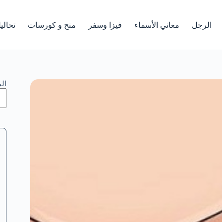
الرجل
معاني الأسماء
فيزا وسفر
منح و كورسات
تحالي
ال