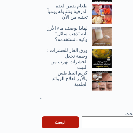
طعام يدمر الغدة
الدرقية وتتناوله يومياً
تجنبه من الأن
لماذا يوصف ماء الأرز
بأنه “ذهب سائل”
وكيف تستخدمه؟
ورق الغار للحشرات :
وصفة تجعل
الحشرات تهرب من
البيت
كريم البطاطس
والأرز لعلاج الزوائد
الجلدية
بحث
البحث