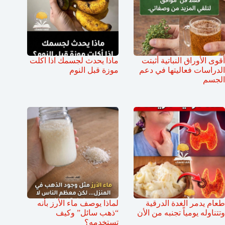
أقوى الأوراق النباتية أثبتت
ماذا يحدث لجسمك اذا اكلت
الدراسات فعاليتها في دعم
موزة قبل النوم
الجسم
طعام يدمر الغدة الدرقية
لماذا يوصف ماء الأرز بأنه
وتتناوله يومياً تجنبه من الأن
“ذهب سائل” وكيف
تستخدمه؟