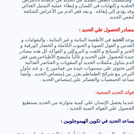
الجلدية و إلتهابات في اللسان و إبطاء عملية التمثيل الغذائي
وقد يؤدي إلي إيقافه . و يعد فقر الدم من الأعراض الشائعة
لنقص الحديد.
مصادر الحصول علي الحديد :
يوجد
الحديد
في الأطعمة النباتية و غير النباتية ، والبقوليات و
العدس و الفول الصويا و الحبوب الكاملة و الخضار الورقية و
الخبز و السبانخ و اللفت و البروكلي و الفواكه كل هذه مصادر
جيدة للحصول علي الحديد.و غالباً ماينصح الأطباءمرضي فقر
الدم بتناول مكملات الحديد أو المقويات و العناصر الغذائية
التي تحتوي علي مستويات جيدة من فيتامين ج . و عند تناول
البرجر مع شرائح الطماطم يعزز من إمتصاص الحديد . وأيضاً
تساعد الحمضيات والعصائر علي إمتصاص الحديد .
فوائد الحديد الصحية :
عندما يحصل الإنسان علي كمية متوازنة من الحديد يستطيع
الحصول علي الفوائد الصية للحديد :
يساعد الحديد في تكوين الهيموجلوبين :
يعد تكوين الهيموجلوبين وظيفة أساسية للحديد . فهو ليس جزء