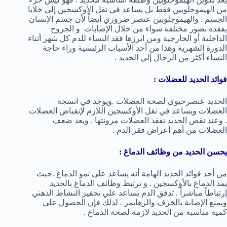
من الهيموجلوبين فقط بل يساعد في نقل الأوكسجين إلي خلايا
الجسم . والهيموجلوبين عنصر ضروري أيضاً لأن جسم الإنسان
يفقده بصور مختلفة سواء من خلال الإصابات و الجروح
الداخلية أو الخارجية ومن ابرزها فقد النساء للدم كل شهر أثناء
الدورة الشهرية وهذا من أحد الأسباب الرئيسية وراء حاجة
النساء أكثر من الرجال إلي الحديد .
فوائد الحديد للعضلات :
الحديد عنصرحيوي لصحة العضلات .ويوجد في انسجة
العضلات ويساعد في نقل الأوكسجين اللازم لإنقباض العضلات
. وعند نقص الحديد تفقد العضلات مرونتها . ويعد ضعف
العضلات من أهم أعراض فقر الدم .
يحسن الحديد من وظائف الدماغ :
من أحد فوائد الحديد الهامة أنه يساعد علي نمو الدماغ .حيث
يمد الدماغ بالأوكسجين . و ترتبط وظائف الدماغ بالحديد
إرتباطاً مباشراً . تدفق الدم يساعد علي تحفيز النشاط الذهني
ويمنع الإصابة بالخرف والزهايمر . لذلك فإن الحصول علي
كمية مناسبة من الحديد لازمة لصحة الدماغ .