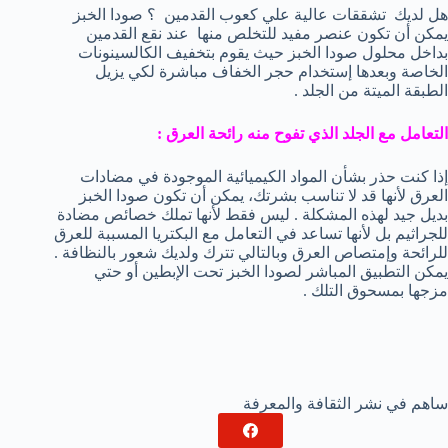
هل لديك تشققات عالية علي كعوب القدمين ؟ صودا الخبز
يمكن أن تكون عنصر مفيد للتخلص منها عند نقع القدمين
بداخل محلول صودا الخبز حيث يقوم بتخفيف الكالسينونات
الخاصة وبعدها إستخدام حجر الخفاف مباشرة لكي يزيل
الطبقة الميتة من الجلد .
التعامل مع الجلد الذي تفوح منه رائحة العرق :
إذا كنت حذر بشأن المواد الكيميائية الموجودة في مضادات
العرق لأنها قد لا تناسب بشرتك، يمكن أن تكون صودا الخبز
بديل جيد لهذه المشكلة . ليس فقط لأنها تملك خصائص مضادة
للجراثيم بل لأنها تساعد في التعامل مع البكتريا المسببة للعرق
للرائحة وإمتصاص العرق وبالتالي تترك ولديك شعور بالنظافة .
يمكن التطبيق المباشر لصودا الخبز تحت الإبطين أو حتي
مزجها بمسحوق التلك .
ساهم في نشر الثقافة والمعرفة