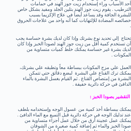
أحد الأسباب وراء إستخدام زيت جوز الهند في حمامات
الترطيب . يقوم زيت جوز الهند بتلين الجلد ومفيد بشكل خاص
للبشرة الجافة وقد يساعد أيضاً في علاج الإكزيما بسبب
خصائصه المضادة للإلتهابات كما أنه واحد من علاجات الحروق
.
تحتاج إلي تحديد نوع بشرتك وإذا كان لديك بشرة حساسة يجب
أن تستخدم كمية أقل من زيت جوز الهند لصودا الخبز وإذا كان
لديك بشرة غير حساسة يمكنك خلط كميات متساوية من
المكونات .
العمل علي مزج المكونات ببساطة معاً وتطبقه علي بشرتك،
يمكنك ترك القناع علي البشرة لبضع دقائق حتي تتمكن
البشرة من إمتصاص القناع . ثم القيام بغسل البشرة بالماء
الدافئ في حركة دائرية خفيفة .
التقشير بصودا الخبز :
يمكنك ببساطة أخذ كمية من غسول الوجه وإستخدامه بلطف
عند تدليك الوجه في حركة دائرية قبل التميع مع الماء الدافئ .
يمكنك عمل عجينة أرق من خلال عمل أجزاء متساوية من
صودا الخبز والماء ثم إضافة كمية صغيرة من الشوفان