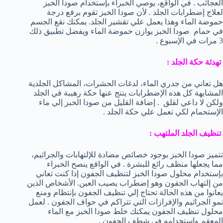
العجائب . في الواقع، يوصي الخبراء بإستخدام صودا الخبز
لعلاج إضطرابات الجلد . لأن صودا الخبز تقوم برفع درجة
حموضة الماء وهذا يعمل علي تقشير الجلد. يمكنك نقع الجسم
في حمام صودا الخبز يوازن حموضة الماء ويفضل تطبيق ذلك
3 مرات في الإسبوع .
تهدئة حكة الجلد :
هل تعاني من جدري الماء، لدغات الحشرات، المشاكل الجلدية
المشابهة كل هذه الإضطرابات ينتج عنها حكة رهيبة في الجلد
ولكن لا داعي لقلق . إضافة القليل من صودا الخبز إلي ماء
الإستحمام لكي تعمل علي حكة الجلد .
تنظيف الجلد الملتهب :
تتميز صودا الخبز بوجود خصائص مضادة للإلتهابات والجراثيم،
مما يجعلها منظف رائع للبشرة . في الواقع ينصح الخبراء
بإستخدام محلول صودا الخبز لتنظيف الجفون إذا كنت تعاني
من إلتهاب الجفون وهو إضطراب يصيب العين. الأشخاص الذين
يعانوا من هذه الحالة تحتاج إلي تنظيف الجفون بإنتظام ومنع
نمو الجراثيم والإفرازات التي تتراكم في حواف الجفون . لعمل
محلول تنظيف الجفون يمكنك خلط صودا الخبز مع الماء
المعقم وإستخدامه في شطف الجفون .