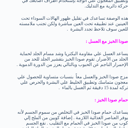
وتطبيق المعجون علي الوجه بإستخدام أطراف أصابعك في
حركة دائرية مع التدليك.
هذه الوصفة تساعدك في تقليل ظهور الهالات السوداء تحت
العينين عند تطبيقه تحت العين مباشرة ولكن تجنب ملامسته
للعين سوف تلاحظ تجدد البشرة .
صودا الخبز مع العسل :
يساعد العسل علي مقاومة البكتريا وشد مسام الجلد لحماية
الجلد من الأضرار. تقوم صودا الخبز بتقشير الجلد للحد من
الإحمرار الناجم عن الحبوب وبالتالي يعزز من الدورة الدموية .
مزج صودا الخبز والعسل معاً بنسبات متساوية للحصول علي
معجون متماسك وتطبيق الخليط علي البشرة والحرص علي
تركه لمدة 15 دقيقة ثم الغسل بالماء .
حمام صودا الخبز :
يساعدك حمام صودا الخبز في التخلص من سموم الجسم لأنه
يوفر العناصر الغذائية اللازمة . إضافة كوبين من الملح إلي
كوب من صودا الخبز في الحمام مع التقليب . نقع الجسم