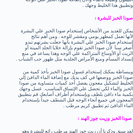
وتطبيق هذا الخليط وجهك .
صودا الخبز للبشرة :
يمكن للعديد من الأشخاص إستخدام صودا الخبز علي البشرة
لأنها تعمل كمطهر يومي ومقشر للوجه . ومن أهم نتائج
إستخدام صودا الخبز علي البشرة بأنها جعلت بشرتهم تبدو
أصغر سناَ لأن صودا الخبز تقوم بإزالة خلايا الجلد الميتة أو
الزيت أو الأوساخ المتراكمة علي الوجه وهذا يساعد في منع
إنسداد المسام ومنع الأمراض الجلدية مثل ظهور حب الشباب .
وببساطة يمكنك إستخدام غسول صودا الخبز بأخذ كمية من
صودا الخبز ووضعها في كف يديك مع إضافة الماء الدافئ إلي
الخليط لتشكيل معجون يفضل أخذ كميات متساوية من صودا
الخبز والماء لكي تحصل علي الإتساق المناسب. غسل وجهك
بكمية ماء دافئ بلطف وبإستخدام أطراف أصابعك قم بتطبيق
المعجون في جميع أنحاء الوجه قبل الشطف جيداً بإستخدام
الماء الدافئ ثم تطبيق كريم مرطب .
صودا الخبز وزيت جوز الهند :
لقد سبق وذكرنا أن زيت جوز الهند مرطب رائع للبشرة وهو