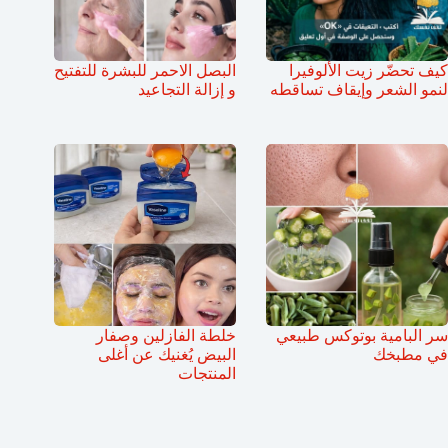
كيف تحضّر زيت الألوفيرا
البصل الاحمر للبشرة للتفتيح
لنمو الشعر وإيقاف تساقطه
و إزالة التجاعيد
سر البامية بوتوكس طبيعي
خلطة الفازلين وصفار
في مطبخك
البيض يُغنيك عن أغلى
المنتجات