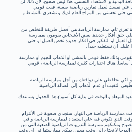
قة البدنية و الأستعداد النفسي. هذا ليس صحيح، لان ذلك لن
ط علي نفسك لعمل تمارين رياضية صعبة، فقت قومي
شي حتي تحسني من المزاج العام لديك و تشعري بالنشاط و
الة تعرق تام. ممارسة الرياضة هي أفضل طريقة للتخلص من
ي خلق أفكار جديدة. بعض الأشخاص يقومون بممارسة
ل العمل او التفكير في افكار جديدة تخص العمل او حتي
عليك ان تستغليه جيداً .
لا تقومي بذلك فقط قومي بالمشي او الذهاب للجيم او ممارسة
 أساساً. هناك اختيارات كثيرة لممارسة الرياضة ، قومي
 و لكي تحافظي علي دوافعك من أجل ممارسة الرياضة.
يعي التغيب او عدم الذهاب إلي الصالة الرياضية.
حديد الميعاد و الوقت في بداية كل أسبوع،هذا الجدول يساعدك
وقت ممارسة الرياضة في النهار، ستجدي صعوبة في الألتزام
الوقت الذي تكوني فيه علي استعداد لممارسة الرياضة و في
صباح يمكنكهم ممارسة التدريبات الرياضية الصعبة التي من
 اليوجا لا تحتاج إلي وقت معين، يمكن ممارستها في اي وقت