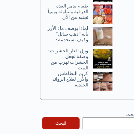
طعام يدمر الغدة
الدرقية وتتناوله يومياً
تجنبه من الأن
لماذا يوصف ماء الأرز
بأنه “ذهب سائل”
وكيف تستخدمه؟
ورق الغار للحشرات :
وصفة تجعل
الحشرات تهرب من
البيت
كريم البطاطس
والأرز لعلاج الزوائد
الجلدية
بحث
البحث