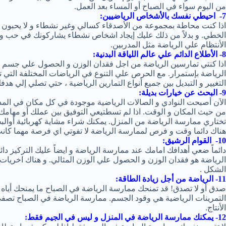
من اليوم سواء في الصباح أو المساء بعد العمل.
7- احيطي نفسك بالأشخاص الرياضيين:
اذا كنت محاطة بمجموعة من الأصدقاء كسالي وغير نشطاء و لا يحبون 
الخطي. و بدلاً من ذلك عليك إيجاد اشخاص نشطاء يشاركونك في حب 
الأنتظام علي الرياضة مثل المدربين.
8- الأطلاع الدائم علي عالم اللياقة البدنية:
اذا كنتي تمارسين الرياضة من اجل فقدان الوزن و الحصول علي جسم ر
الرياضة بإستمرار. مع الحرص علي التنوع في الرياضات المختلفة التي تم
التغيير و التبديل بين جميع أنواع التمارين الرياضية ، حتي تصلي إلي هدف
9- البحث عن خيارات بديلة:
الاَن أصبحت النوادي و الصالات الرياضية موجودة في كل مكان في المدي
من حيث المكان و الوقت. اذا لم تسطتيعي التوفيق بين عملك أو مهامك ال
تختاري ممارسة الرياضة من المنزل. يمكنك شراء مشاية كهربائية أوالب
هناك دائما وقت و فرص لممارسة الرياضة لا تفوتي اي فرصة مهما كانت
10- القوام الرشيق:
دائماً ضعي أهدافك امامك عند ممارسة الرياضة و ايضاً عليك التركيز دا
الرياضة هو فقدان الوزن و الحصول علي الوزن المثالي. و هناك اخري
الشكل .
11- الرياضة من أجل زيادة الطاقة:
صدق أو لا تصدق! قد تمنحك ممارسة الرياضة في الصباح ما يمنحك أياه
التمرينات الرياضية هي وقود الجسم. ممارسة الرياضة في الصباح تصفي
الأنتاج.
12- يمكنك ممارسة الرياضة في المنزل و ليس في الجيم فقط: