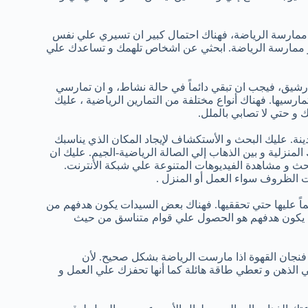
ممارسة الرياضة، فهناك احتمال كبير ان تسيري علي نفس
و ممارسة الرياضة. ابحثي عن اشخاص تلهمك و تساعدك علي
شيق، فيجب ان تبقي دائماً في حالة نشاط، و ان تمارسي
ارسيها. فهناك أنواع مختلفة من التمارين الرياضية ، عليك
ك و حتي لا تصابي بالملل.
نة. عليك البحث و الأستكشاف لإيجاد المكان الذي يناسبك
منزلية و بين الذهاب إلي الصالة الرياضية-الجيم. عليك ان
حث و مشاهدة الفيديوهات المتنوعة علي شبكة الأنترنت.
 الظروف سواء العمل أو المنزل .
ئماً عليها حتي تحققيها. فهناك بعض السيدات يكون هدفهم من
ات يكون هدفهم هو الحصول علي قوام متناسق من حيث
 فنجان القهوة اذا مارست الرياضة بشكل صحيح. لأن
 الذهن و تعطي طاقة هائلة كما أنها تحفزك علي العمل و