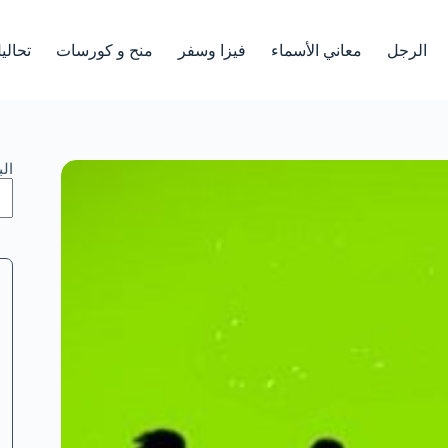
الرجل
معاني الأسماء
فيزا وسفر
منح و كورسات
تحالي
ال