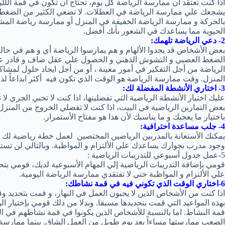
اذا كنت تعتقد ان ممارسة الرياضة كل يوم، تحتاج ان تكون في قمة اللليا
يشجعك علي ممارسة الرياضة في العطلات. لا تضعي الكثير من الضغ
بالحركة و ممارسة الرياضة الخفيفة في المنزل أو ممارسة رياضة الم
الحيوية مما يساعدك في الشعور بأنك أفضل.
2- دعي الرياضة تلهمك:
بعض الأشخاص قد يجدوا الألهام و هم يمارسوا الرياضة أي و هم في ح
الضغط العصبي و التشوش الذهني و الحصول علي عقل صاف و قادر عل
الرياضة من أجل التفكير في أمور معينة ، أو من أجل ايجاد حلول لمشاك
المنزل. وقت ممارسة الرياضة هو الوقت الذي تكون فيه أكثر ابداعاً لذا 
3- اختاري الأنشطة المفضلة لك:
عليك اختيار الأنشطة الرياضية التي تفضلينها، اذا كنت لا تحبي الجري 
بعض التمارين الرياضية في البيت، اذا كنت لا تفضلي الخروج من المنزل
باختيار ما يعجبك و ما يناسبك لأن هذا هو مفتاح الأستمرار.
4- جلب مساعدة احترافية:
يمكنك الأستعانة بالمدربين الرياضين المختصين لعمل خطة رياضية لك
وجود مدرب بجوارك يساعدك علي الألتزام و المواظبة. وبالتالي لن تستط
5-عمل جدول أسبوعي للتدريبات الرياضية :
قومي بإضافة التدريبات الرياضية إلي المهام الأسبوعية لديك، قومي بت
علي الألتزام و المواظبة حتي لا تفتقدي ممارسة الرياضة اليومية.
6-اختاري الوقت الذي تكوني فيه في قمة نشاطك:
اذا كنت من الأشخاص الذين لا يحبون العمل في النهار، و قمت بتحديد 
بهذه المواعيد التي قمت بتحديدها مسبقا. وبدلا من ذلك قومي بإختيار 
قمة النشاط. اما بالنسبة للأشخاص الذين يكونوا في قمة نشاطهم في ال
الصعب ممارستها مساءاً بعد يوم طويل من العمل الشاق. بينما ممارسة