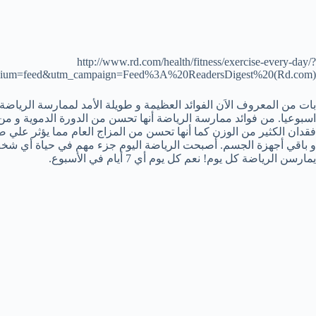
http://www.rd.com/health/fitness/exercise-every-day/?
dium=feed&utm_campaign=Feed%3A%20ReadersDigest%20(Rd.com)
بات من المعروف الاَن الفوائد العظيمة و طويلة الأمد لممارسة الرياضة. 
اسبوعيا. من فوائد ممارسة الرياضة أنها تحسن من الدورة الدموية 
فقدان الكثير من الوزن كما أنها تحسن من المزاج العام مما يؤثر علي ص
و باقي أجهزة الجسم. أصبحت الرياضة اليوم جزء مهم في حياة أي شخص
يمارسن الرياضة كل يوم! نعم كل يوم أي 7 أيام في الأسبوع.