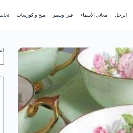
الرجل
معاني الأسماء
فيزا وسفر
منح و كورسات
تحالي
ال