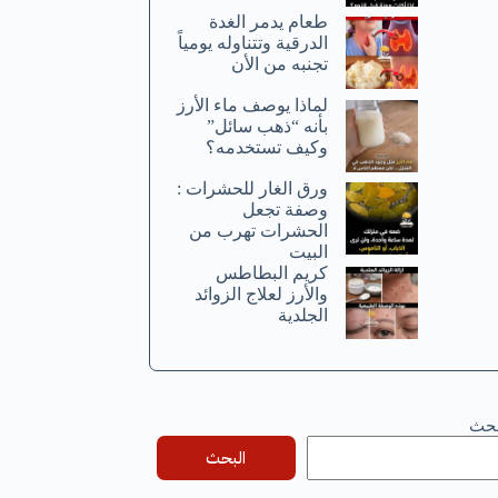
طعام يدمر الغدة
الدرقية وتتناوله يومياً
تجنبه من الأن
لماذا يوصف ماء الأرز
بأنه “ذهب سائل”
وكيف تستخدمه؟
ورق الغار للحشرات :
وصفة تجعل
الحشرات تهرب من
البيت
كريم البطاطس
والأرز لعلاج الزوائد
الجلدية
بحث
البحث