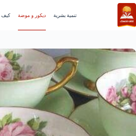
لتجاوز
لى
لمحتوى
تنمية بشرية
ديكور و موضة
كيف