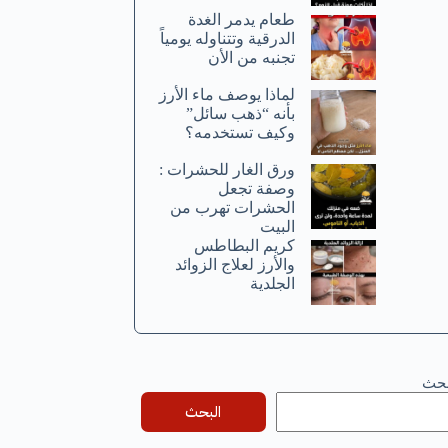
طعام يدمر الغدة
الدرقية وتتناوله يومياً
تجنبه من الأن
لماذا يوصف ماء الأرز
بأنه “ذهب سائل”
وكيف تستخدمه؟
ورق الغار للحشرات :
وصفة تجعل
الحشرات تهرب من
البيت
كريم البطاطس
والأرز لعلاج الزوائد
الجلدية
بحث
البحث