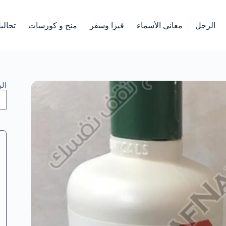
الرجل
معاني الأسماء
فيزا وسفر
منح و كورسات
تحالي
ال