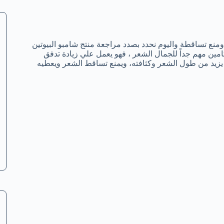
 ومنع تساقطة واليوم نحدد بصدد مراجعة منتج شامبو البيوتين
Mill Creek B . أن البيوتين هو فيتامين ب 7 ، وهو فيتامين مهم جداً للجمال الشعر ، فهو يعمل علي زيادة تدفق
 يزيد من طول الشعر وكثافته، ويمنع تساقط الشعر ويعطيه