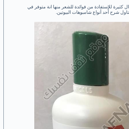
ال كثيرة للإستفادة من فوائدة للشعر منها انة متوفر في
ول شرح أحد أنواع شامبوهات البيوتين.