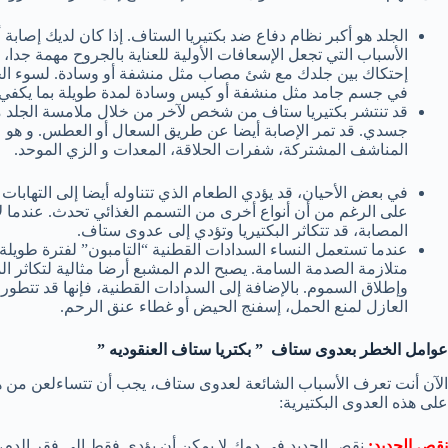
الجلد هو أكبر نظام دفاع ضد بكتيريا الستاف. إذا كان لديك إصاب
الأسباب التي تجعل الإسعافات الأولية للعناية بالجروح مهمة جد
إحتكاك بين جلدك مع شئ مصاب مثل منشفة أو وسادة. لسوء الحظ، 
في جسم جامد مثل منشفة أو كيس وسادة لمدة طويلة بما يكفي 
قد تنتشر بكتيريا ستاف من شخص لآخر من خلال ملامسة الجلد م
جسدي. قد تمر الإصابة أيضا عن طريق السعال أو العطس. و هو
المناشف المشتركة، شفرات الحلاقة، المعدات و الزي الموحد.
في بعض الأحيان، قد يؤدي الطعام الذي تتناوله أيضا إلى التهابا
على الرغم من أن أنواع أخرى من التسمم الغذائي تحدث. عندما 
المصابة، قد تتكاثر البكتيريا وتؤدي إلى عدوى ستاف.
عندما تستعمل النساء السدادات القطنية “التامبون” لفترة طويل
متلازمة الصدمة السامة. يصبح الدم المشبع أرضا مثالية لتكاثر الم
وإطلاق السموم. بالإضافة إلى السدادات القطنية، فإنها قد تتطور
العازل لمنع الحمل، إسفنج الحيض أو غطاء عنق الرحم.
عوامل الخطر بعدوى ستاف ” بكتريا ستاف العنقوديه ”
الآن أنت تعرف الأسباب الشائعة لعدوى ستاف، يجب أن تتساءلعن من 
على هذه العدوى البكتيرية:
نقص الحديد:
نقص الحديد في دمك لا يمكن أن يؤدي فقط إلى فقر الدم