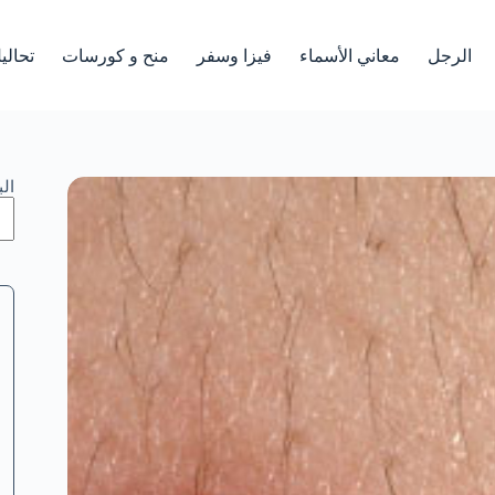
الرجل
معاني الأسماء
فيزا وسفر
منح و كورسات
تحالي
ال