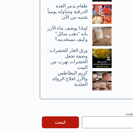
طعام يدمر الغدة
الدرقية وتتناوله يومياً
تجنبه من الأن
لماذا يوصف ماء الأرز
بأنه “ذهب سائل”
وكيف تستخدمه؟
ورق الغار للحشرات :
وصفة تجعل
الحشرات تهرب من
البيت
كريم البطاطس
والأرز لعلاج الزوائد
الجلدية
بحث
البحث