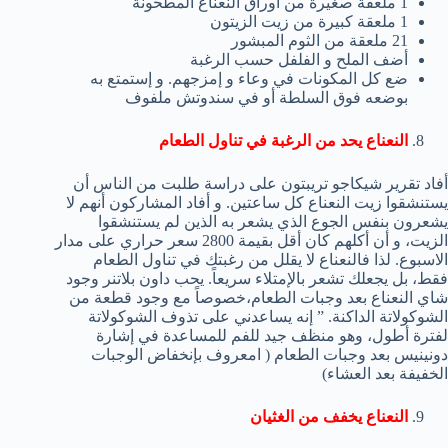
1 ملعقة صغيرة من أوراق النعناع المطحونة
1 ملعقة كبيرة من زيت الزيتون
21 ملعقة من الثوم المبشور
أضف الملح و الفلفل حسب الرغبة
ضع كل المكونات في وعاء و إمزجهم. و إستمتع به
بوضعه فوق السلطة أو في سندوتش ملفوف
النعناع يحد من الرغبة في تناول الطعام
أفاد تقرير شيكاجو تريبتون على دراسة طلبت من الناس أن
يستنشقوا زيت النعناع كل ساعتين. و أفاد المشاركون أنهم لا
يشعرون بنفس الجوع الذي يشعر به الذين لم يستنشقوا
الزيت، و أن أكلهم كان أقل بقيمة 2800 سعر حراري على مدار
الاسبوع. لذا فالنعناع لا يقلل من رغبتك في تناول الطعام
فقط، بل يجعلك تشعر بالإمتلاء سريعاً. يحب داون بلاتنر وجود
شاي النعناع بعد وجبات الطعام،خصوصاً مع وجود قطعة من
الشوكولاتة الداكنة. ” إنه يساعدني على تذوف الشوكولاتة
لفترة أطول، وهو منظف جيد للفم للمساعدة في إشارة
دونينيس بعد وجبات الطعام ( امعروف بإنخفاض الوجبات
الخفيفة بعد العشاء)
النعناع يخفف من الغثيان