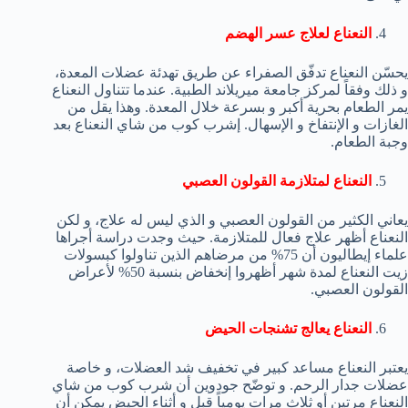
النعناع لعلاج عسر الهضم
يحسّن النعناع تدفّق الصفراء عن طريق تهدئة عضلات المعدة،
و ذلك وفقاً لمركز جامعة ميريلاند الطبية. عندما تتناول النعناع
يمر الطعام بحرية أكبر و بسرعة خلال المعدة. وهذا يقل من
الغازات و الإنتفاخ و الإسهال. إشرب كوب من شاي النعناع بعد
وجبة الطعام.
النعناع لمتلازمة القولون العصبي
يعاني الكثير من القولون العصبي و الذي ليس له علاج، و لكن
النعناع أظهر علاج فعال للمتلازمة. حيث وجدت دراسة أجراها
علماء إيطاليون أن 75% من مرضاهم الذين تناولوا كبسولات
زيت النعناع لمدة شهر أظهروا إنخفاض بنسبة 50% لأعراض
القولون العصبي.
النعناع يعالج تشنجات الحيض
يعتبر النعناع مساعد كبير في تخفيف شد العضلات، و خاصة
عضلات جدار الرحم. و توضّح جودوين أن شرب كوب من شاي
النعناع مرتين أو ثلاث مرات يومياً قبل و أثناء الحيض يمكن أن