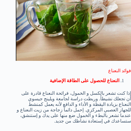
فوائد النعناع
النعناع للحصول على الطاقة الإضافية
إذا كنت تشعر بالكسل و الخمول، فرائحة النعناع قادرة على
أن تجعلك نشيطاً. وربطت دراسة لجامعة ويلينج جيسوي
النعناع بزيادة اليقظة و الأداء و الدافع لأنه يعمل كمنشط
للجهاز العصبي المركزي. إحمل دائماً زجاجة من زيت النعناع و
عندما تشعر بالبطء و الخمول ضع منها على يدك و إستنشق،
ستساعدك في إستعادة نشاطك من جديد.