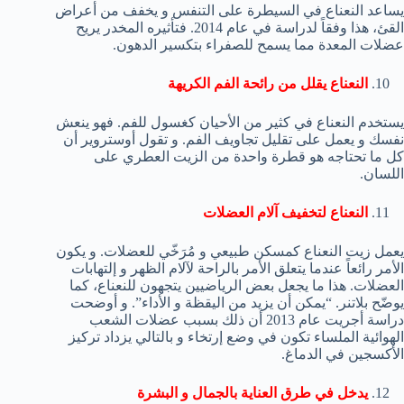
يساعد النعناع في السيطرة على التنفس و يخفف من أعراض
القئ، هذا وفقاً لدراسة في عام 2014. فتأثيره المخدر يريح
عضلات المعدة مما يسمح للصفراء بتكسير الدهون.
النعناع يقلل من رائحة الفم الكريهة
يستخدم النعناع في كثير من الأحيان كغسول للفم. فهو ينعش
نفسك و يعمل على تقليل تجاويف الفم. و تقول أوستروير أن
كل ما تحتاجه هو قطرة واحدة من الزيت العطري على
اللسان.
النعناع لتخفيف آلام العضلات
يعمل زيت النعناع كمسكن طبيعي و مُرَخّي للعضلات. و يكون
الأمر رائعاً عندما يتعلق الأمر بالراحة لآلام الظهر و إلتهابات
العضلات. هذا ما يجعل بعض الرياضيين يتجهون للنعناع، كما
يوضّح بلاتنر. “يمكن أن يزيد من اليقظة و الأداء”. و أوضحت
دراسة أجريت عام 2013 أن ذلك بسبب عضلات الشعب
الهوائية الملساء تكون في وضع إرتخاء و بالتالي يزداد تركيز
الأكسجين في الدماغ.
يدخل في طرق العناية بالجمال و البشرة