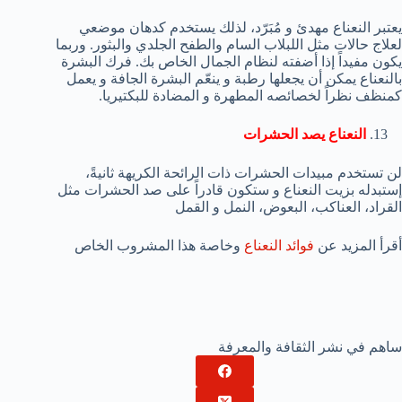
يعتبر النعناع مهدئ و مُبَرّد، لذلك يستخدم كدهان موضعي
لعلاج حالات مثل اللبلاب السام والطفح الجلدي والبثور. وربما
يكون مفيداً إذا أضفته لنظام الجمال الخاص بك. فرك البشرة
بالنعناع يمكن أن يجعلها رطبة و ينعّم البشرة الجافة و يعمل
كمنظف نظراً لخصائصه المطهرة و المضادة للبكتيريا.
النعناع يصد الحشرات
لن تستخدم مبيدات الحشرات ذات الرائحة الكريهة ثانيةً،
إستبدله بزيت النعناع و ستكون قادراً على صد الحشرات مثل
القراد، العناكب، البعوض، النمل و القمل
أقرأ المزيد عن
فوائد النعناع
وخاصة هذا المشروب الخاص
ساهم في نشر الثقافة والمعرفة