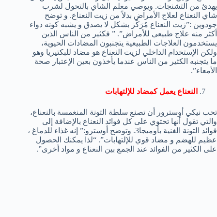
يهدئ من التشنجات. ويوصي معلم الشاي بالتحول لشرب
شاي النعناع لعلاج الأمراض بدلاً من زيت النعناع. و توضح
جودوين :”زيت النعناع مُرَكّز بشكل لا يصدق و يشبه كونه دواء
أكثر منه علاج طبيعي للأمراض”. ” فكثير من الناس الذين
يستخدمون العلاجات الطبيعية يتجنبون المضادات الحيوية،
ولكن الإستخدام الداخلي لزيت النعناع هو مضاد للبكتيريا وهو
ما يتجنبه الكثير من الناس عندما يأخذون بعين الإعتبار صحة
الأمعاء”.
النعناع يعمل كمضاد للإلتهابات
تحب نيكي أوسترور أن تصنع سلطة التونة المنغمسة بالنعناع،
والتي تقول أنها تحتوي على كل فوائد النعناع بالإضافة إلى
فوائد التونة الغنية بأوميجا3. وتوضح أوسترو:” إنه غذاء للدماغ ،
عظيم للهضم و مضاد قوي للإلتهابات”. “لذا يمكنك الحصول
على الكثير من الفوائد عند الجمع بين النعناع و مواد أخرى”.