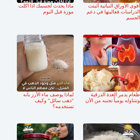
أقوى الأوراق النباتية أثبتت
ماذا يحدث لجسمك اذا اكلت
الدراسات فعاليتها في دعم
موزة قبل النوم
الجسم
طعام يدمر الغدة الدرقية
لماذا يوصف ماء الأرز بأنه
وتتناوله يومياً تجنبه من الأن
“ذهب سائل” وكيف
تستخدمه؟