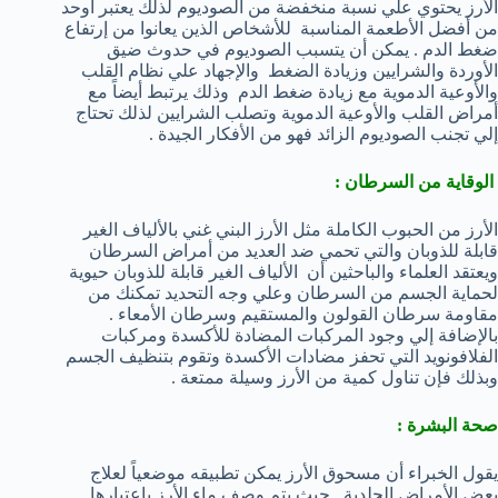
الأرز يحتوي علي نسبة منخفضة من الصوديوم لذلك يعتبر اوحد
من أفضل الأطعمة المناسبة للأشخاص الذين يعانوا من إرتفاع
ضغط الدم . يمكن أن يتسبب الصوديوم في حدوث ضيق
الأوردة والشرايين وزيادة الضغط والإجهاد علي نظام القلب
والأوعية الدموية مع زيادة ضغط الدم وذلك يرتبط أيضاً مع
أمراض القلب والأوعية الدموية وتصلب الشرايين لذلك تحتاج
إلي تجنب الصوديوم الزائد فهو من الأفكار الجيدة .
الوقاية من السرطان
:
الأرز من الحبوب الكاملة مثل الأرز البني غني بالألياف الغير
قابلة للذوبان والتي تحمي ضد العديد من أمراض السرطان
ويعتقد العلماء والباحثين أن الألياف الغير قابلة للذوبان حيوية
لحماية الجسم من السرطان وعلي وجه التحديد تمكنك من
مقاومة سرطان القولون والمستقيم وسرطان الأمعاء .
بالإضافة إلي وجود المركبات المضادة للأكسدة ومركبات
الفلافونويد التي تحفز مضادات الأكسدة وتقوم بتنظيف الجسم
وبذلك فإن تناول كمية من الأرز وسيلة ممتعة .
صحة البشرة
:
يقول الخبراء أن مسحوق الأرز يمكن تطبيقه موضعياً لعلاج
بعض الأمراض الجلدية . حيث يتم وصف ماء الأرز بإعتبارها