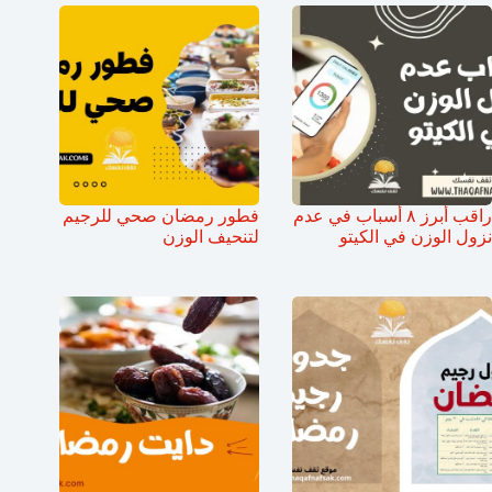
راقب أبرز ٨ أسباب في عدم
فطور رمضان صحي للرجيم
نزول الوزن في الكيتو
لتنحيف الوزن