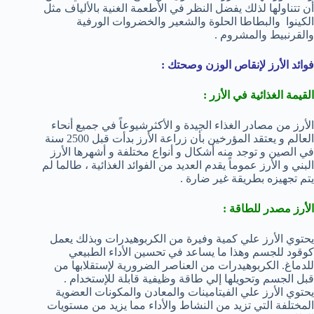
أن تتناولها لذلك يفضل النظر في الأطعمة الغنية بالألياف مثل
الكينوا والبطاطا الحلوة والشعير والخضروات الورفية
والقرنبيط والمشروم .
فوائد الأرز لإنقاص الوزن وصحتك :
القيمة الغذائية في الأزر
:
الأرز من مصادر الغذاء الجيدة و الأكثرشيوعاً في جميع أنحاء
العالم و يعتقد المؤرخين بأن زراعة الأرز بدأت قبل 2500 سنة
في الصين و توجد منه أشكال و أنواع مختلفة و أشهرها الأرز
البني و الأرز عموماً يقدم العديد من الفوائد الغذائية ، طالما لم
يتم تجهيزه بطريقة غير ضارة .
الأرز مصدر للطاقة
:
يحتوي الأرز علي كمية وفيرة من الكربوهيدرات وبذلك يعمل
كوقود للجسم وهذا ما يساعد في تحسين الأداء الطبيعي
للدماغ. الكربوهيدرات من العناصر الضرورية لإستقلابها من
قبل الجسم وتحويلها إلي طاقة وظيفية قابلة للإستخدام .
يحتوي الأرز علي الفيتامينات والمعادن والمكونات العضوية
المختلفة التي تزيد من النشاط والأداء مما يزيد من مستويات