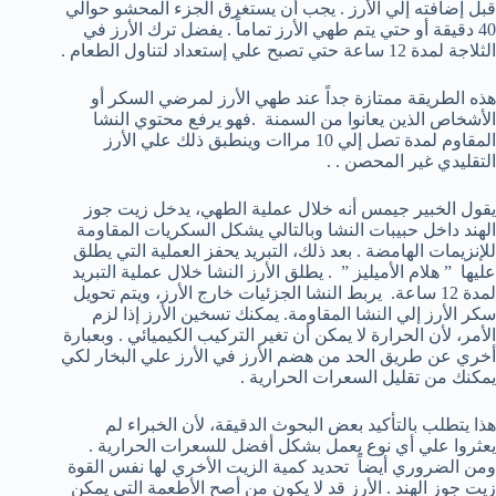
قبل إضافته إلي الأرز . يجب أن يستغرق الجزء المحشو حوالي
40 دقيقة أو حتي يتم طهي الأرز تماماً . يفضل ترك الأرز في
الثلاجة لمدة 12 ساعة حتي تصبح علي إستعداد لتناول الطعام .
هذه الطريقة ممتازة جداً عند طهي الأرز لمرضي السكر أو
الأشخاص الذين يعانوا من السمنة .فهو يرفع محتوي النشا
المقاوم لمدة تصل إلي 10 مراات وينطبق ذلك علي الأرز
التقليدي غير المحصن . .
يقول الخبير جيمس أنه خلال عملية الطهي، يدخل زيت جوز
الهند داخل حبيبات النشا وبالتالي يشكل السكريات المقاومة
للإنزيمات الهامضة . بعد ذلك، التبريد يحفز العملية التي يطلق
عليها ” هلام الأميليز ” . يطلق الأرز النشا خلال عملية التبريد
لمدة 12 ساعة. يربط النشا الجزئيات خارج الأرز، ويتم تحويل
سكر الأرز إلي النشا المقاومة. يمكنك تسخين الأرز إذا لزم
الأمر، لأن الحرارة لا يمكن أن تغير التركيب الكيميائي . وبعبارة
أخري عن طريق الحد من هضم الأرز في الأرز علي البخار لكي
يمكنك من تقليل السعرات الحرارية .
هذا يتطلب بالتأكيد بعض البحوث الدقيقة، لأن الخبراء لم
يعثروا علي أي نوع يعمل بشكل أفضل للسعرات الحرارية .
ومن الضروري أيضاً تحديد كمية الزيت الأخري لها نفس القوة
زيت جوز الهند . الأرز قد لا يكون من أصح الأطعمة التي يمكن