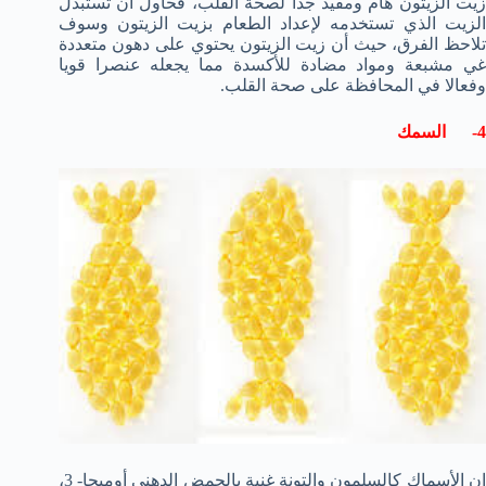
زيت الزيتون هام ومفيد جدا لصحة القلب، فحاول أن تستبدل
الزيت الذي تستخدمه لإعداد الطعام بزيت الزيتون وسوف
تلاحظ الفرق، حيث أن زيت الزيتون يحتوي على دهون متعددة
غي مشبعة ومواد مضادة للأكسدة مما يجعله عنصرا قويا
وفعالا في المحافظة على صحة القلب.
4- السمك
إن الأسماك كالسلمون والتونة غنية بالحمض الدهني أوميجا- 3،