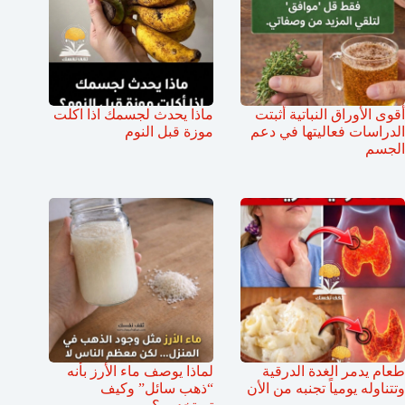
أقوى الأوراق النباتية أثبتت
ماذا يحدث لجسمك اذا اكلت
الدراسات فعاليتها في دعم
موزة قبل النوم
الجسم
طعام يدمر الغدة الدرقية
لماذا يوصف ماء الأرز بأنه
وتتناوله يومياً تجنبه من الأن
“ذهب سائل” وكيف