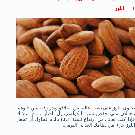
1- اللوز
يحتوي اللوز على نسبة عالية من الفلافونويدز وفيتامين E وهما
يبعملان على خفض نسبة الكولستيرول الضار بالدم، ولذلك
فإذا كنت تعاني من ارتفاع نسبة LDL بالدم فحاول أن تجعل
اللوز جزءا من نظامك الغذائي اليومي.