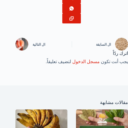
ال
السابقة
ال
التالية
اترك ردّاً
يجب أنت تكون
مسجل الدخول
لتضيف تعليقاً.
مقالات مشابهة