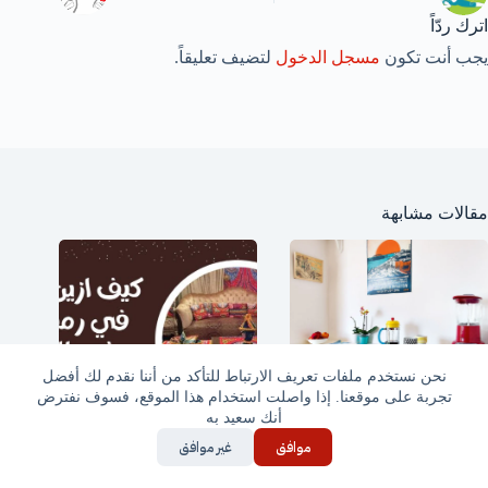
اترك ردّاً
يجب أنت تكون
مسجل الدخول
لتضيف تعليقاً.
مقالات مشابهة
نحن نستخدم ملفات تعريف الارتباط للتأكد من أننا نقدم لك أفضل
تجربة على موقعنا. إذا واصلت استخدام هذا الموقع، فسوف نفترض
أنك سعيد به
موافق
غير موافق
طاولة طعام صغيرة أشكال
كيف أزين بيتي في رمضان
لكل الأذواق
تشكيلة جديدة ورائعة