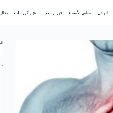
الرجل
معاني الأسماء
فيزا وسفر
منح و كورسات
تحالي
ال