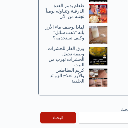
طعام يدمر الغدة
الدرقية وتتناوله يومياً
تجنبه من الأن
لماذا يوصف ماء الأرز
بأنه “ذهب سائل”
وكيف تستخدمه؟
ورق الغار للحشرات :
وصفة تجعل
الحشرات تهرب من
البيت
كريم البطاطس
والأرز لعلاج الزوائد
الجلدية
بحث
البحث