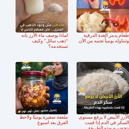
طعام يدمر الغدة الدرقية
لماذا يوصف ماء الأرز بأنه
وتتناوله يومياً تجنبه من الأن
“ذهب سائل” وكيف
تستخدمه؟
الأرز الأبيض لا يرفع مستوى
ملعقة صغيرة يوميًا ولاحظ
السكر في الدم إذا قمت
الفرق بعد اسبوع
بتحضيره بهذه الطريقة