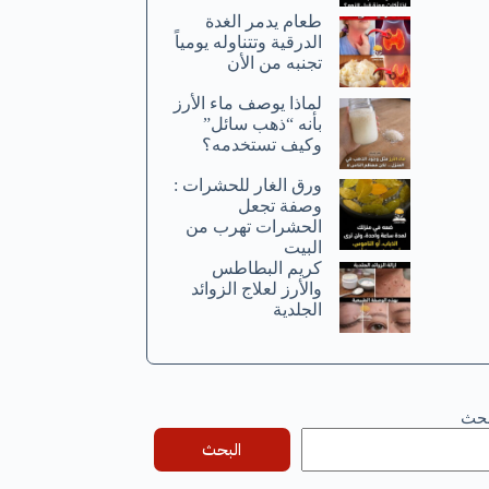
طعام يدمر الغدة
الدرقية وتتناوله يومياً
تجنبه من الأن
لماذا يوصف ماء الأرز
بأنه “ذهب سائل”
وكيف تستخدمه؟
ورق الغار للحشرات :
وصفة تجعل
الحشرات تهرب من
البيت
كريم البطاطس
والأرز لعلاج الزوائد
الجلدية
بحث
البحث