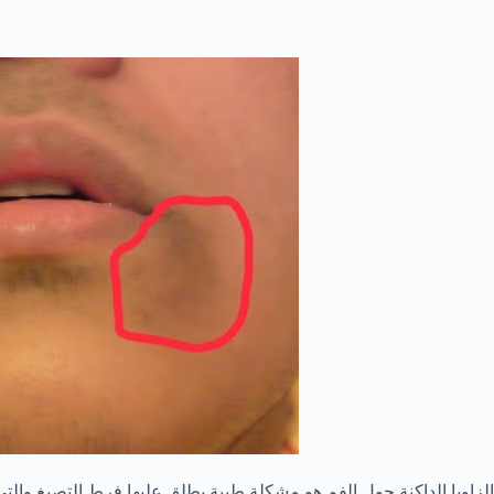
الزاويا الداكنة حول الفم هو مشكلة طبية يطلق عليها فرط التصبغ والتي