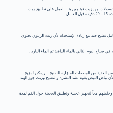
معلقة صغيرة من زيت فيتامين هـ بدلاً من ذلك أخذ 2 كبسولة أو 3 كبسولات من زيت فيتامين هـ . العمل علي تطبيق زيت
سل .
مل تفتيح جيد مع زيادة الإستخدام لأن زيت الزيتون يحتوي
صباح اليوم التالي بالماء الدافئ ثم الماء البارد .
ن العديد من الوصفات المنزلية للتفتيح . ويمكن لمزيج
أن بياض البيض يقوم بشد البشرة والتفتيح وزيت جوز الهند
خلطهم معاً لتجهيز عجينة وتطبيق العجينة حول الفم لمدة