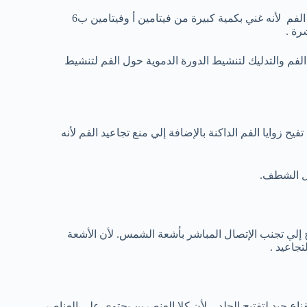
عصير الطماطم من العلاجات المنزلية للتخلص من الزوايا الداكنة حول الفم لأنه غني بكمية كبيرة من فيتامين أ وفيتامين ب6
رة .
م والتدليك لتنشيط الدورة الدموية حول الفم لتنشيط
ح زوايا الفم الداكنة بالإضافة إلي منع تجاعيد الفم لأنه
إلي تجنب الإتصال المباشر بأشعة الشمس. لأن الأشعة
جاعيد .
 جيد لتفتيح الجلد .لأن كلا العنصرين يحتوي علي العناصر