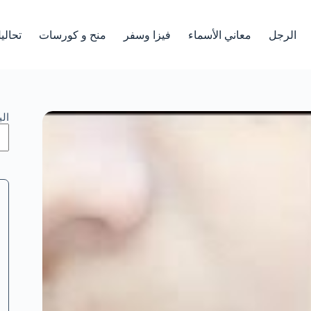
الرجل
معاني الأسماء
فيزا وسفر
منح و كورسات
تحالي
ال