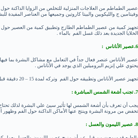
وفيتامين ج والليكوبين والبيتا كاروتين وجميعها من العناصر المفيدة للبش
تجهيز كمية من عصير الطماطم الطازج وتطبيق كمية من العصير حول الف
الخلايا الجديدة بعد ذلك غسل الفم بالماء .
6.عصير الأناناس :
عصير الأناناس عنصر فعال جداً في التعامل مع مشاكل البشرة بما فيها تفي
يحتوي علي إنزيم البروميلين الذي يوجد في الأناناس .
تجهيز عصير الأناناس وتطبيقه حول الفم وتركه لمدة 15 – 20 دقيقة قبل الشطف.
7. تجنب أشعة الشمس المباشرة :
يجب أن تعرف بأن أشعة الشمس لها تأثير سيئ علي البشرة لذلك تحتاج 
تخفض من مرونة البشرة وينتج عنها الأماكن الداكنة حول الفم وظهور الت
8. عصير الليمون والعسل :
بالطبع قد سمعت من قبل عن أن مزيج عصير الليمون والعسل يعمل كقناع