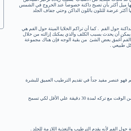
ها ميل أكثر بأن تصبح داكنة خصوصاً عند الخروج في الشمس
ها أكثر عرضة للتلون باللون الداكن وحتي جفاف الجلد
الداكنة حول الفم . كما أن تراكم الخلايا الميتة حول الفم هي
لفم يمكن أن يحدث بسبب الكلف والذي يمكنك إزالته من خلال
حول الفم أغمق بعض الشئ من بقية الوجه فإن هناك مجموعة
كل طبيعي .
لفم فهو عنصر مفيد جداً في تقديم الترطيب العميق للبشرة
أخذ كمية من جل الصبار وتطبيق المادة الهلامية حول زوايا الفم لفترة من الوقت مع تركه لمدة 30 دقيقة علي الأقل لكي تسمح
ة حول الفم لأنه يقدم الترطيب والتغذية اللازمة للجلد .