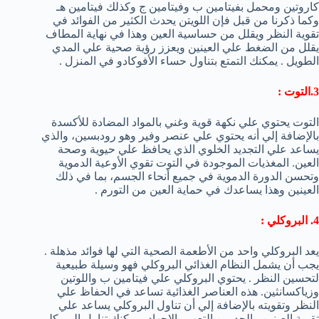
كاروتين ومحمل بفيتامين ب وفيتامين ج وكذلك فيتامين هـ
وكما ذكرنا من قبل فإن اللويتن يحدث الكثير من الفوائد في
تقوية النظر ويقلل من حساسية العين وهذا في نهاية المطاف
يقلل من الضغط علي العينين ويعزز رؤية صحية علي المدي
الطويل . يمكنك التمتع بتناول حساء الأفوكادو في المنزل .
3.التوت :
التوت يحتوي علي نكهة قوية وغني بالمواد المضادة للأكسدة
بالإضافة إلي أنه يحتوي علي عنصر وفير وهو رودبسين، والذي
يساعد علي التجديد الخلوي الذي يحافظ علي حيوية وصحة
العين. المغذيات الموجودة في التوت تقوي الأوعية الدموية
وتحسن الدورة الدموية في جميع أنحاء الجسم، بما في ذلك
العينين وهذا يساعدك في حماية العين من التورم .
4. البروكلي :
يعد البروكلي واحد من الأطعمة الصحية التي لها فوائد مذهلة .
يجب أن يشمل النظام الغذائي البروكلي فهو وسيلة طبيعية
لتحسين النظر . يحتوي البروكلي علي فيتامين ب واللوتين
وزياكسانثين. هذه العناصر الغذائية تساعد في الحفاظ علي
النظر وتقويته بالإضافة إلي أن تناول البروكلي يساعد علي
تقوية العينين والحد من التعب والإجهاد . يمكنك تناول البروكلي