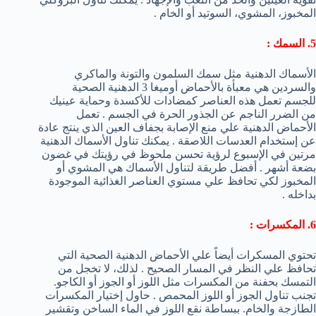
المخبوز، المشوي، السوتيد أو الخام .
5. السمك :
الأسماك الدهنية مثل سمك السلمون والتونة والماكري
والسردين هي معبأة بالأحماض أوميغا 3 الدهنية الصحية
للجسم تعمل هذه العناصر كمضادات للأكسدة وحماية عينيك
من الضرر الناجم عن الجذور الحرة في الجسم . تعمل
الأحماض الدهنية علي منع الإصابة بجفاف العين الذي ينتج عادة
عن إستخدام العدسات اللاصقة . يمكنك تناول الأسماك الدهنية
مرتين في الإسبوع لرؤية تحسن ملحوظ في رؤيتك في غضون
بضعة أشهر . أفضل طريقة لتناول الأسماك هي المشوي أو
المخبوز لكي تحافظ علي مستوي العناصر الغذائية الموجودة
بداخله .
6. المكسرات :
تحتوي المسكرات أيضاً علي الأحماض الدهنية الصحية التي
تحافظ علي النظر في المسار الصحيح . لذلك، لا تخجل من
التمسك بحفنة من المكسرات مثل اللوز أو الجوز أو الكاجو.
تجنب تناول الجوز أو اللوز المحمص . حاول إختيار المكسرات
الطازجة والخام. ببساطة نقع اللوز في الماء الساخن وتقشير