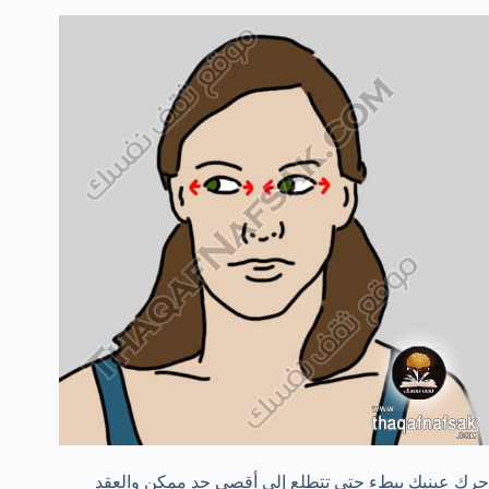
حرك عينيك ببطء حتي تتطلع إلي أقصي حد ممكن والعقد