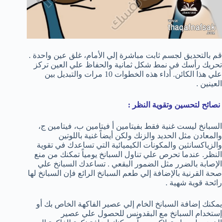
قم بالتحديق لجسم ثابت مباشرة إلي الأمام، غلق عين واحدة .
تحريك رأسك في نمط شكل ثمانية والحفاظ علي العين تركز
علي هذا الكائن. أداء هذه الخطوات 10 مرات والتبديل بين
العينين .
نصائح لتحسين وتقوية النظر :
السبانخ ليست غنية فقط بفيتامين أ فيتامين ب، فيتامين ج،
والمعادن مثل الحديد والزنك ولكن أيضاً غنية باللوتين
والزياكسانثين والمكونات الكيميائية التي تساعدك في تقوية
النظر. عندما تحرص علي تناول السبانخ يومياً تمكنك من منع
الإصابة بالضرر مثل الضمور البقعي . تساعدك السبانخ علي
صحة القرنية بالإضافة إلي طعم السبانخ الرائع فإن السبانخ لها
رائحة قوية شهية .
يمكنك إضافة السبانخ الخام إلي عصير الفاكهة الخاص بك أو
إستخدام السبانخ مع البقدونس للحصول علي عصير