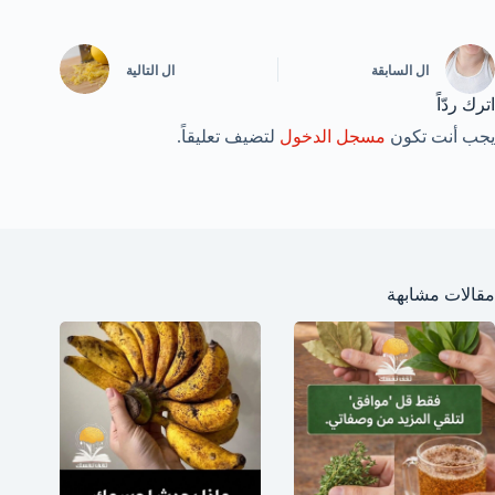
ال
السابقة
ال
التالية
اترك ردّاً
يجب أنت تكون
مسجل الدخول
لتضيف تعليقاً.
مقالات مشابهة