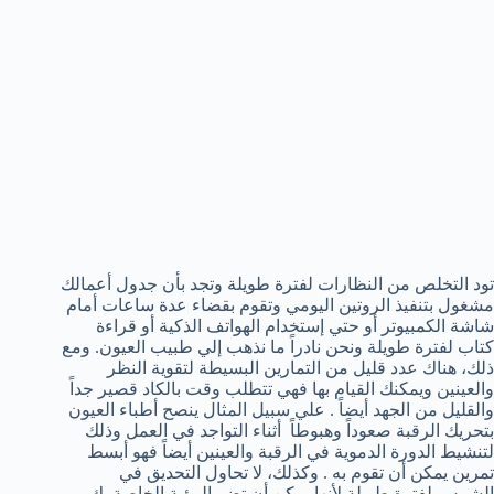
تود التخلص من النظارات لفترة طويلة وتجد بأن جدول أعمالك
مشغول بتنفيذ الروتين اليومي وتقوم بقضاء عدة ساعات أمام
شاشة الكمبيوتر أو حتي إستخدام الهواتف الذكية أو قراءة
كتاب لفترة طويلة ونحن نادراً ما نذهب إلي طبيب العيون. ومع
ذلك، هناك عدد قليل من التمارين البسيطة لتقوية النظر
والعينين ويمكنك القيام بها فهي تتطلب وقت بالكاد قصير جداً
والقليل من الجهد أيضاً . علي سبيل المثال ينصح أطباء العيون
بتحريك الرقبة صعوداً وهبوطاً أثناء التواجد في العمل وذلك
لتنشيط الدورة الدموية في الرقبة والعينين أيضاً فهو أبسط
تمرين يمكن أن تقوم به . وكذلك، لا تحاول التحديق في
الشمس لفترة طويلة لأنها يمكن أن تضر الرؤية الخاصة بك