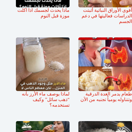
أقوى الأوراق النباتية أثبتت
ماذا يحدث لجسمك اذا اكلت
الدراسات فعاليتها في دعم
موزة قبل النوم
الجسم
طعام يدمر الغدة الدرقية
لماذا يوصف ماء الأرز بأنه
وتتناوله يومياً تجنبه من الأن
“ذهب سائل” وكيف
تستخدمه؟