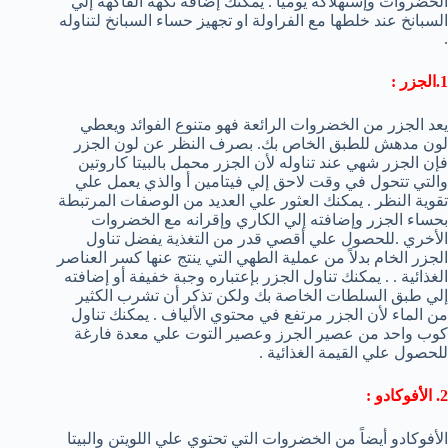
الخضروات وإستهلاكه يومياً . يمكنك إضافة نكهة الفاكهة إلي
السبانخ عند خلطها مع الفراولة او تجهيز حساء السبانخ لتناوله
.
1.الجزر :
يعد الجزر من الخضروات الرائعة فهو متنوع الفوائد ويعطي
لون مدهش للطبق الخاص بك. بصرف النظر عن لون الجزر
فإن الجزر شهي عند تناوله لأن الجزر محمل بالبيتا كاروتين
والتي تتحول في وقت لاحق إلي فيتامين أ والذي يعمل علي
تقوية النظر . يمكنك العثور علي العديد من الوصفات المرتبطة
بحساء الجزر وإضافته إلي الكاري وإقرانه مع الخضروات
الأخري .للحصول علي أقصي قدر من التغذية يفضل تناول
الجزر الخام بدلاً من عملية الطهي التي ينتج عنها كسر العناصر
الغذائية . . يمكنك تناول الجزر بإعتباره وجبة خفيفة أو إضافته
إلي طبق السلطات الخاصة بك ولكن تذكر أن تشرب الكثير
من الماء لأن الجزر مرتفع في محتوي الألياف . يمكنك تناول
كوب واحد من عصير الجرز وعصير التوت علي معدة فارغة
للحصول علي القيمة الغذائية .
2. الأفوكادو :
الأفوكادو أيضاً من الخضروات التي تحتوي علي اللويتن والبيتا