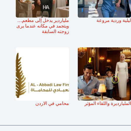
ليلية وردية مروعة
ملياردير يدخل إلى مطعم…
ويتجمد في مكانه عندما يرى
زوجته السابقة
المليارديرة واللقاء المؤثر
محامي في الاردن