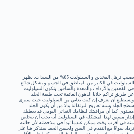
يصيب ترهل الفخذين و السيلوليت 85% من السيدات. يظهر
السيلوليت في الكثير من المناطق في الجسم و بشكل شائع
في الفخذين والأرداف والمعدة والساقين يتكون السيلوليت
عن طريق تراكم خلايا الدهون العائمة تحت طبقة الجلد
وتستطيع أن تعرف إن كنت تعاني من السيلوليت حيث سترى
سطح الجلد يشبه تعاريج البرتقالة بدلًا من أن يكون الجلد
مستوي كما أن مراقبتك لنظامك الغذائي اليومي قد يعطيك
إنذار مسبق لهذا المشكلة في السيلوليت أنه يجب أن تتخلص
منه في أقرب وقت ممكن عندما تبدأ في ملاحظته لأن حالته
تزداد سوءًا مع التقدم في السن ولحسن الحظ سنذكر هنا على
موقع ثف نفسك مجموعة من الطرق التي يمكنها على الأقل