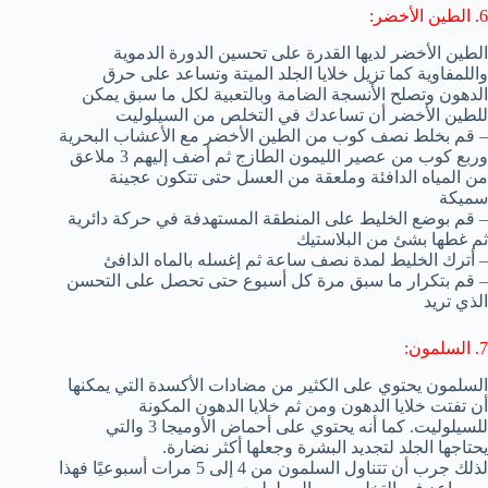
6. الطين الأخضر:
الطين الأخضر لديها القدرة على تحسين الدورة الدموية
واللمفاوية كما تزيل خلايا الجلد الميتة وتساعد على حرق
الدهون وتصلح الأنسجة الضامة وبالتعبية لكل ما سبق يمكن
للطين الأخضر أن تساعدك في التخلص من السيلوليت
– قم بخلط نصف كوب من الطين الأخضر مع الأعشاب البحرية
وربع كوب من عصير الليمون الطازج ثم أضف إليهم 3 ملاعق
من المياه الدافئة وملعقة من العسل حتى تتكون عجينة
سميكة
– قم بوضع الخليط على المنطقة المستهدفة في حركة دائرية
ثم غطها بشئ من البلاستيك
– أترك الخليط لمدة نصف ساعة ثم إغسله بالماه الدافئ
– قم بتكرار ما سبق مرة كل أسبوع حتى تحصل على التحسن
الذي تريد
7. السلمون:
السلمون يحتوي على الكثير من مضادات الأكسدة التي يمكنها
أن تفتت خلايا الدهون ومن ثم خلايا الدهون المكونة
للسيلوليت. كما أنه يحتوي على أحماض الأوميجا 3 والتي
يحتاجها الجلد لتجديد البشرة وجعلها أكثر نضارة.
لذلك جرب أن تتناول السلمون من 4 إلى 5 مرات أسبوعيًا فهذا