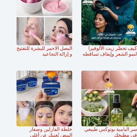
كيف تحضّر زيت الألوفيرا
البصل الاحمر للبشرة للتفتيح
لنمو الشعر وإيقاف تساقطه
و إزالة التجاعيد
سر البامية بوتوكس طبيعي
خلطة الفازلين وصفار
في مطبخك
البيض يُغنيك عن أغلى