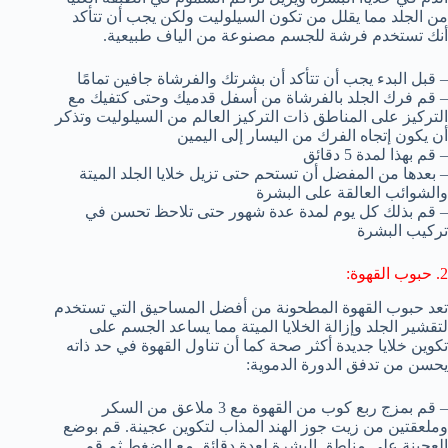
من الجلد مما يقلل من تكون السيلوليت ولكن يجب أن تتأكد
أنك تستخدم فرشة للجسم مصنوعة من الياف طبيعية.
– قبل البدء يجب أن تتأكد أن بشرتك والفرشاة جافين تمامًا
– قم فرك الجلد بالفرشاة من أسفل قدميك وحتى كتفيك مع
التركيز على المناطق ذات التركيز العالم من السيلوليت وتذكر
أن يكون إتجاه الفرك من اليسار إلى اليمين
– قم بهذا لمدة 5 دقائق
– بعدها من المفضل أن تستحم حتى تزيل خلايا الجلد الميتة
والشوائب العالقة على البشرة
– قم بذلك كل يوم لمدة عدة شهور حتى تلاحظ تحسن في
تركيب البشرة
2. حبوب القهوة:
تعد حبوب القهوة المطحونة من أفضل المساحيق التي تستخدم
لتقشير الجلد وإزالة الخلايا الميتة مما يساعد الجسم على
تكوين خلايا جديدة أكثر صحة كما أن تناول القهوة في حد ذاته
يحسن من تدفق الدورة الدموية:
– قم بمزج ربع كوب من القهوة مع 3 ملاعق من السكر
وملعقتين من زيت جوز الهند المذاب لتكوين عجينة. قم بوضع
العجينة على مناطق البشرة لعدة دقائق مع الضغط ثم قم