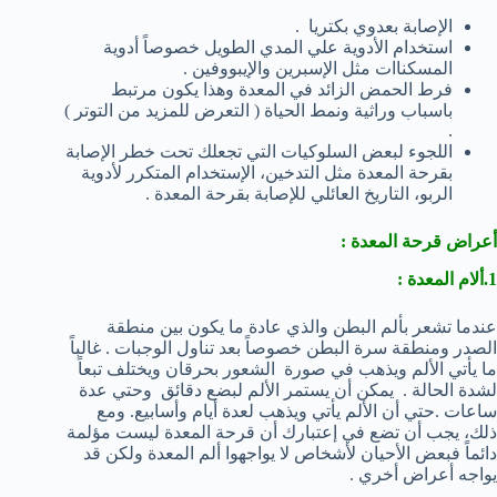
الإصابة بعدوي بكتريا .
استخدام الأدوية علي المدي الطويل خصوصاً أدوية
المسكناات مثل الإسبرين والإيبووفين .
فرط الحمض الزائد في المعدة وهذا يكون مرتبط
باسباب وراثية ونمط الحياة ( التعرض للمزيد من التوتر )
.
اللجوء لبعض السلوكيات التي تجعلك تحت خطر الإصابة
بقرحة المعدة مثل التدخين، الإستخدام المتكرر لأدوية
الربو، التاريخ العائلي للإصابة بقرحة المعدة .
أعراض قرحة المعدة :
1.ألام المعدة :
عندما تشعر بألم البطن والذي عادة ما يكون بين منطقة
الصدر ومنطقة سرة البطن خصوصاً بعد تناول الوجبات . غالباً
ما يأتي الألم ويذهب في صورة الشعور بحرقان ويختلف تبعاً
لشدة الحالة . يمكن أن يستمر الألم لبضع دقائق وحتي عدة
ساعات .حتي أن الألم يأتي ويذهب لعدة أيام وأسابيع. ومع
ذلك، يجب أن تضع في إعتبارك أن قرحة المعدة ليست مؤلمة
دائماً فبعض الأحيان لأشخاص لا يواجهوا ألم المعدة ولكن قد
يواجه أعراض أخري .