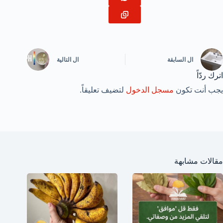
ال
السابقة
ال
التالية
اترك ردّاً
يجب أنت تكون
مسجل الدخول
لتضيف تعليقاً.
مقالات مشابهة