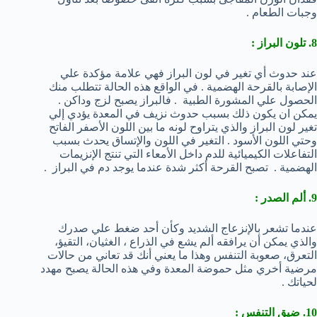
وجبات الطعام .
8. تلون البراز :
عند حدوث أي تغير في لون البراز فهي علامة مؤكدة علي
الإصابة بالقرحة الهضمية . في الواقع هذه الحالة تتطلب منك
الحصول علي المشورة الطبية . فالبراز يصبح لزج وداكن .
يمكن ان يكون ذلك بسبب حدوث نزيف في المعدة يؤدي إلي
تغير لون البراز والذي يتراوح لونه ما بين اللون الأصفر الفاتح
وحتي اللون الأسود . التغير في اللون والإتساق يحدث بسبب
التفاعلات الكيميائية للدم داخل الأمعاء التي تنتج الإنزيمات
الهضمية . تصبح القرحة أكثر شدة عندما يوجد دم في البراز .
9. ألم الصدر :
عندما تشعر بالإنزعاج الشديد وكأن أحد ضغط علي صدرك
والذي يمكن أن يرافقه ألم يشع في الذراع ، الغثيان، التقيؤ،
التعرق، صعوبة التنفس وهذا ما يعني أنك قد تعاني من حالات
مرضية أخري مثل حموضة المعدة وفي هذه الحالة يصبح مهدد
لحياتك .
10. ضيق التنفس :