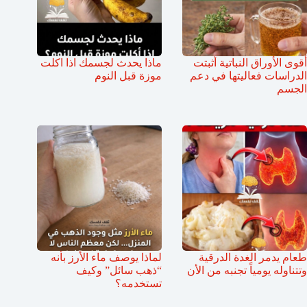
أقوى الأوراق النباتية أثبتت
ماذا يحدث لجسمك اذا اكلت
الدراسات فعاليتها في دعم
موزة قبل النوم
الجسم
طعام يدمر الغدة الدرقية
لماذا يوصف ماء الأرز بأنه
وتتناوله يومياً تجنبه من الأن
“ذهب سائل” وكيف
تستخدمه؟