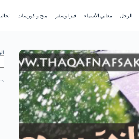
الرجل
معاني الأسماء
فيزا وسفر
منح و كورسات
تحالي
ال