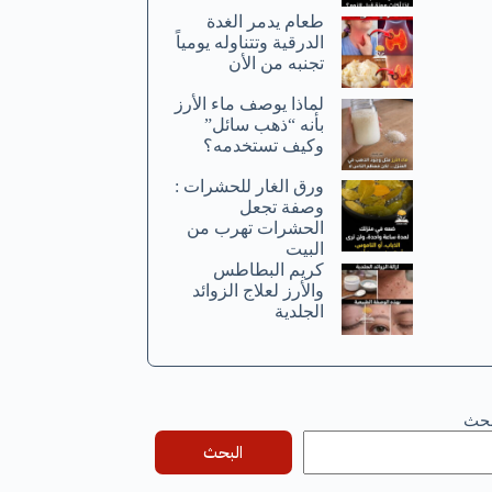
طعام يدمر الغدة
الدرقية وتتناوله يومياً
تجنبه من الأن
لماذا يوصف ماء الأرز
بأنه “ذهب سائل”
وكيف تستخدمه؟
ورق الغار للحشرات :
وصفة تجعل
الحشرات تهرب من
البيت
كريم البطاطس
والأرز لعلاج الزوائد
الجلدية
بحث
البحث