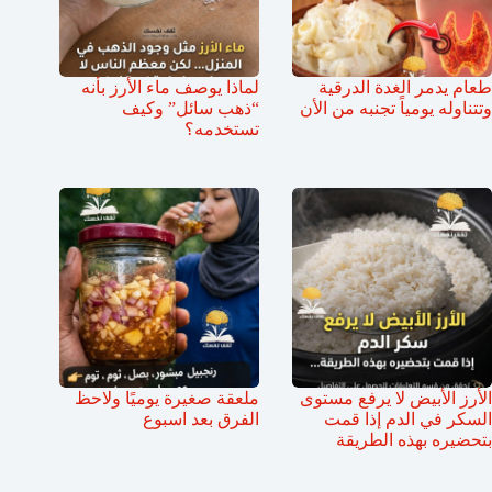
طعام يدمر الغدة الدرقية
لماذا يوصف ماء الأرز بأنه
وتتناوله يومياً تجنبه من الأن
“ذهب سائل” وكيف
تستخدمه؟
الأرز الأبيض لا يرفع مستوى
ملعقة صغيرة يوميًا ولاحظ
السكر في الدم إذا قمت
الفرق بعد اسبوع
بتحضيره بهذه الطريقة