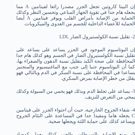
إن البيتا كاروتين تجعل الجزر مصدرا رائعا لفيتامين A مما
يجعله هام جدا في تقوية الجهاز المناعي وتحسين النظر وكذلك
الحماية من الإصابة بأمراض القلب ويوفر فيتامين A أيضا
الحماية للأعضاء الداخلية للجسم من العدوى والميكروبات.
2- تقليل نسبة الكولستيرول الضار LDL
إن البوتاسيوم الموجود في الجزر يساعد على يساعد على
تقليل نسبة الكولستيرول الضار في الجسم وهو كذلك هام جدا
المحافظة على صحة الكبد بتقليل نسبة الدهون والصفراء بها،
كما أن البوتاسيوم جنبا إلى جنب مع الماغنيسيوم والمنجنيز
يساعدا في المحافظة على نسبة السكر في الدم وبالتالي فهو
يقلل من خطر الإصابة بمرض السكري.
3- يساعد على تجلط الدم وبذلك فهو يحمي من السيولة وكذلك
يمحي من التعرض للنزيف.
4- شفاء الجروح الخارجية، حيث أن احتواء الجزر على فيتامين
C يجعله هاما ومفيدا جدا في المساعدة على التئام الجروح
ويساعد كذلك على حماية اللثة ويجعلها صحية.
5- يمنع الإصابة بالسرطان، والجزر كذلك يعمل كمضاد