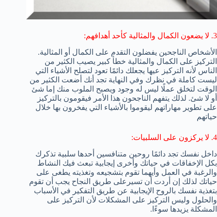
3. لا يضعون الكمال والمثالية كأحد أهدافهم:
الأشخاص الناجحين يفضلون التقدم على الكمال أو المثالية.
التركيز على الكمال والمثالية خطأ كبير يصيب الكثير من
الناس لأنه التركيز عيها يجعلك دائمًا تعود لتصلح الأشياء التي
ليست كاملة في نظرك وفي النهاية تجد أنك أضعت الكثير من
الوقت لتخلق عملًا ليس له وجود ويصبح الملوب منك إما شئ
أو لا شئ. لذلك يتفهم الناجحون هذا الأمر فيقومون بالتركيز
على تطوير مهاراتهم ليقوموا بالأشياء التي يفخرون بها خلال
حياتهم
4. لا يركزون على السلبيات:
داخل نفسك تجد دائمًا روحين متنافسين أحدها سلبية تذكرك
بكل الإخفاقات في حياتك وأخرى إيجابية تبعث فيك النشاط
والرغبة في العمل وأيهما تقوم بتشجيعه وتغذيته يطغى على
حياتك لذلك إن أردت أن تسيرعلى طريق النجاح يجب أن تقوم
بتغذية نفسك بالروح الإيجابية عن طريق التفكير في الأسباب
والحلول وليس التركيز على المشكلات لأن التركيز على
المشكلة يزيدها سوءًا.