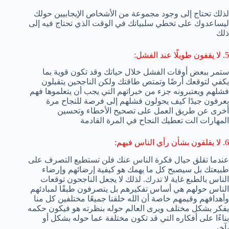
لذلك تحتاج إلى وجود مجموعة من الأشخاص الإيجابيين حولك
ليساعدوك على تخطي سلبياتك في الوقت الذي تحتاج فيه إلى
ذلك
5. لا يقفون طويلًا عند الفشل:
ستمر ببعض أوقات الفشل خلال حياتك وقد تكون قوية بما
يكفي لتوقعك أرضًا وتمتص طاقتك ولكن الناجحين يتقبلون
فشلهم ويعتبرونه جزء من خبراتهم التي يجب أن يتعلموها فهم
يعرفون جيدًا كيف يحولون فشلهم إلى فرصة للنجاح مرة
أخرى عن طريق العمل على تصحيح الأخطاء وتحسين
المهارات الت تعطيك النجاح في المرة القادمة
6. لا يقلقون بشأن رأي الناس فيهم:
عندما تقلق حيال فكرة الناس عنك فلن تستطيع التصرف على
طبيعتك بل سيصبح كل ما يهمك هو كيفية إرضائهم وإرضاء
الناس بالطبع غاية لا تدرك. لذلك لا يجعل الناجحون توقعات
الناس حولهم هي أساس تفكيرهم بل يتصرفون طبقًا لمبادئهم
وأهدافهم وقيمهم خاصة أن الله خلقنا جميعًا مختلفين كل منا
يفكر بشكل مختلف ويرى العالم حوله بنظرته هو فيكون حكمه
بناءًا على أفكاره التي قد تكون مختلفة عما حوله بشكل أو
بآخر