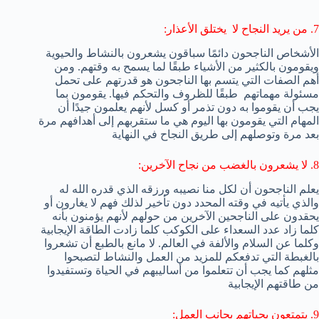
7. من يريد النجاح لا يختلق الأعذار:
الأشخاص الناجحون دائمًا سباقون يشعرون بالنشاط والحيوية
ويقومون بالكثير من الأشياء طبقًا لما يسمح به وقتهم. ومن
أهم الصفات التي يتسم بها الناجحون هو قدرتهم على تحمل
مسئولة مهماتهم طبقًا للظروف والتحكم فيها. يقومون بما
يجب أن يقوموا به دون تذمر أو كسل لأنهم يعلمون جيدًا أن
المهام التي يقومون بها اليوم هي ما ستقربهم إلى أهدافهم مرة
بعد مرة وتوصلهم إلى طريق النجاح في النهاية
8. لا يشعرون بالغضب من نجاح الآخرين:
يعلم الناجحون أن لكل منا نصيبه ورزقه الذي قدره الله له
والذي يأتيه في وقته المحدد دون تأخير لذلك فهم لا يغارون أو
يحقدون على الناجحين الآخرين من حولهم لأنهم يؤمنون بأنه
كلما زاد عدد السعداء على الكوكب كلما زادت الطاقة الإيجابية
وكلما عن السلام والألفة في العالم. لا مانع بالطبع أن تشعروا
بالغبطة التي تدفعكم للمزيد من العمل والنشاط لتصبحوا
مثلهم كما يجب أن تتعلموا من أساليبهم في الحياة وتستفيدوا
من طاقتهم الإيجابية
9. يتمتعون بحياتهم بجانب العمل: