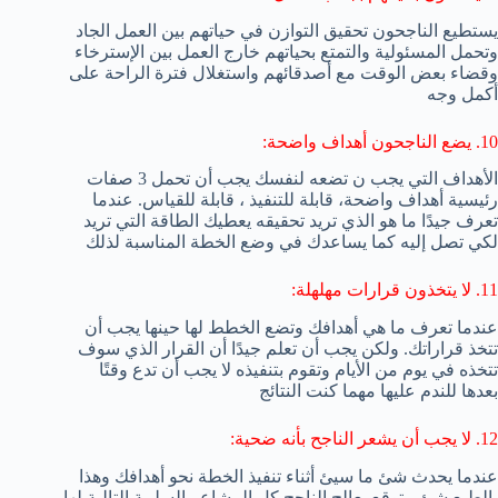
يستطيع الناجحون تحقيق التوازن في حياتهم بين العمل الجاد
وتحمل المسئولية والتمتع بحياتهم خارج العمل بين الإسترخاء
وقضاء بعض الوقت مع أصدقائهم واستغلال فترة الراحة على
أكمل وجه
10. يضع الناجحون أهداف واضحة:
الأهداف التي يجب ن تضعه لنفسك يجب أن تحمل 3 صفات
رئيسية أهداف واضحة، قابلة للتنفيذ ، قابلة للقياس. عندما
تعرف جيدًا ما هو الذي تريد تحقيقه يعطيك الطاقة التي تريد
لكي تصل إليه كما يساعدك في وضع الخطة المناسبة لذلك
11. لا يتخذون قرارات مهلهلة:
عندما تعرف ما هي أهدافك وتضع الخطط لها حينها يجب أن
تتخذ قراراتك. ولكن يجب أن تعلم جيدًا أن القرار الذي سوف
تتخذه في يوم من الأيام وتقوم بتنفيذه لا يجب أن تدع وقتًا
بعدها للندم عليها مهما كنت النتائج
12. لا يجب أن يشعر الناجح بأنه ضحية:
عندما يحدث شئ ما سيئ أثناء تنفيذ الخطة نحو أهدافك وهذا
بالطبع شئ متوقع يعالج الناجح كل المشاعر السلبية التالية لها