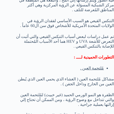
فيه الصور ويتم إرسالها إلي المخ ، والبقعة هي المنطقة في
مركز الشبكية المسؤلة عن الرؤية المركزية وهي أكثر
المناطق المُعرضة للتلف .
التنكس القيعي هو السبب الأساسي لفقدان الرؤية في
الولايات المتحدة الأمريكية للأشخاص فوق سن ال60 عاماً .
تم عمل دراسات لبعض أسباب التنكس القيعي والتي أثبت أن
التعرض للأشعة UVA و HEV هما أحد الأسباب المُحتملة
للإصابة بالتنكس القيعي .
التطورات الحميدية لــــ :
مُلتحمة العين .
مشاكل مُلتحمة العين ( الغشاء الذي يحمي العين الذي يُبطن
العين من الخارج وداخل الجفن ) .
الظفرة هو النمو الورمي الحميد (غير خبيث) لمُلتحمة العين
والتي تتداخل مع وضوح الرؤية ، ومن الممكن أن تحتاج إلي
إزالتها بعملية جراحية .