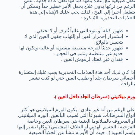
تظل طبيعية مع إعادة بنائها كما أنها تظل عادة جذابة . علي
الرغم من تركها بدون علاج يجعل الأمر خطير جداً وممكن أن
يتغلغل أخيراً إلي المخ ، لذلك يجب عليك الإنتباه إلي هذة
العلامات التحذيرية المُبكرة :
ظهور كتلة أو نتوء التي غالباً تُنزف أو لا تختفي.
إستمرار إحمرار العين أو إلتهاب جفون العين الذي لا
يتحسن بالعلاج.
ظهور حديثاً لقرحة متصبغة مستوية أو عالية ويكون لها
حدود غير منتظمة وتنمو في الحجم .
فقدان غير مُعتاد لرموش العين .
إذا كان لديك أحد هذة العلامات التحذيرية يجب عليك إستشارة
أخصائي سرطان جلد أو طبيب العين حتي لو كنت تشعر
بالراحة .
ورم ميلانيني ( سرطان الجلد داخل العين ).
علي الرغم من أنة غير عادي ، يكون الورم الميلانيني هو أكثر
أنواع السرطانات شيوعاً التي تُصيب البالغين، الورم الميلانيني
أو المعروف بالميلانوما العنبية هي سرطان العين وخاصة
القزحية ، الجسم الهدبي أو الغلاف المشيمي ( وكلها يشير إليها
بإسم العنبية ) ، حيث أن الأورام تنشأ عن الخلايا الصبغية