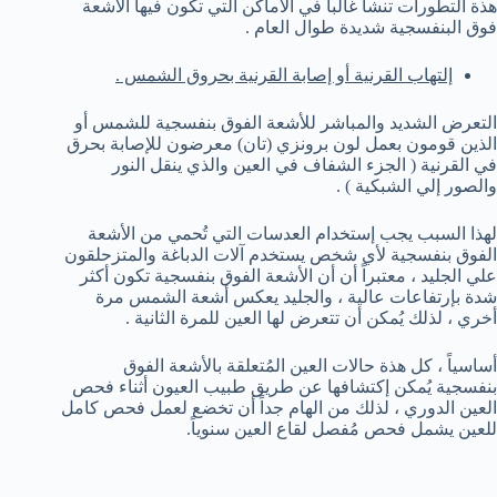
هذة التطورات تنشأ غالباً في الأماكن التي تكون فيها الأشعة
فوق البنفسجية شديدة طوال العام .
إلتهاب القرنية أو إصابة القرنية بحروق الشمس .
التعرض الشديد والمباشر للأشعة الفوق بنفسجية للشمس أو
الذين قومون بعمل لون برونزي (تان) معرضون للإصابة بحرق
في القرنية ( الجزء الشفاف في العين والذي ينقل النور
والصور إلي الشبكية ) .
لهذا السبب يجب إستخدام العدسات التي تُحمي من الأشعة
الفوق بنفسجية لأي شخص يستخدم آلات الدباغة والمتزحلقون
علي الجليد ، معتبراً أن أن الأشعة الفوق بنفسجية تكون أكثر
شدة بإرتفاعات عالية ، والجليد يعكس أشعة الشمس مرة
أخري ، لذلك يُمكن أن تتعرض لها العين للمرة الثانية .
أساسياً ، كل هذة حالات العين المُتعلقة بالأشعة الفوق
بنفسجية يُمكن إكتشافها عن طريق طبيب العيون أثناء فحص
العين الدوري ، لذلك من الهام جداً أن تخضع لعمل فحص كامل
للعين يشمل فحص مُفصل لقاع العين سنوياً.