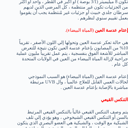
تكون 8 ميليميتر (3/1 بوصة ) أو أكبر في القُطر ، واحد أو أكثر
من الجزئيات تكون غير منتظمة ، كل المرضي الذين لديهم
سرطان جلدي خبيث أو جزئيات غير مُنتظمة يجب أن يقوموا
بعمل تقييم سنوي لنظرهم .
إعتام عدسة العين
(المياة البيضاء).
هي حالة تعكر عدسة العين وتحولها إلي اللون الأصفر ، تقريباً
10% من المصابون بإعتام عدسة العين تكون نتيجة للتعرض
المباشر للأشعة الفوق بنفسجية ، يتم عمل تقريباً مليون عملية
جراحية لإزالة المياة البيضاء من العين في الولايات المتحدة
كل عام .
إعتام عدسة العين (المياة البيضاء) هو السبب النموذجي
لحالات العمي القابل للعلاج عالمياً ، وال UVB مرتبطة
مباشرة بالإصابة بإعتام عدسة العين .
التنكس القيعي
يتم وصف التنكس القيعي غالباً بالتنكس القيعي المرتبط
بالسن أو التنكس القيعي الشيخوخي ، وهو يؤدي إلي تلف
الشبكية مع الوقت ، والشبكية هي العضو البصري الذي يتكون