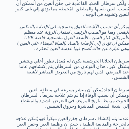
، ولكن سرطان الخلايا القاعدية في جفن العين من الممكن أن
يُصيب العين نفسها والمناطق المُحيطة مما يؤدي إلي تلف كبير
للعين وتشويه في الوجه .
يُمكن أن تتسبب الأشعة الفوق بنفسجية في الإصابة بالتنكس
البقعي وهذا هو السبب الرئيسي لفقدان الرؤية عند معظم
الأمريكان كبار السن ، الأشعة الفوق بنفسجية خاصة
UVB
ممكن أن تؤدي إلي الإصابة بالساد (المياة البيضاء علي العين )
وهي عبارة عن حالة تُصبح فيها عدسة العين مُعكرة
.
سرطان الخلايا الحرشفية يكون له مُعدل تطور أعلي وينتشر
بشكل أكبر ، هذان النوعان من السرطان يتم إكتشافهم عاماً
عند المرضي الذين لهم تاريخ من التعرض المباشر لأشعة
الشمس .
سرطان الجلد يُمكن أن ينتشر بسرعة في منطقة العين
وممكن أن يسبب الوفاة إذا لم يتم علاجه سريعاً ، السرطان
الخبيث مرتبط بتاريخ المريض في التعرض الشديد والمتقطع
إلي أشعة الشمس المباشرة وحروق الشمس .
عندما يتم إكتشاف سرطان جفن العين مبكراً فهو يُمكن علاجه
بالجراحة والمتابعة الطبية ، حيث أن وظيفة العين وجفن العين