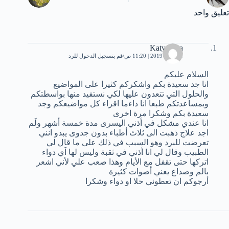
تعليق واحد
Katy anna
21 يناير، 2019 | 11:20 ص
قم بتسجيل الدخول للرد
السلام عليكم
انا جد سعيدة بكم واشكركم كثيرا على المواضيع
والحلول التي تتعدون عليها لكي نستفيد منها بواسطتكم
وبمساعدتكم طبعا انا داءما اقراء كل مواضيعكم وجد
سعيدة بكم وشكرا مرة اخرى
انا عندي مشكل في أذني اليسرى مدة خمسة أشهر ولَم
اجد علاج ذهبت الى ثلاث أطباء بدون جدوى يبدو انني
تعرضت للبرد وهو السبب في ذلك على ما قال لي
الطبيب وقال لي انا أذني في ثقبة وليس لها اَي دواء
اتركها حتى تقفل مع الأيام وهذا صعب علي لأني اشعر
بالم وصداع يعني أصوات كثيرة
أرجوكم ان تعطوني حلا او دواء وشكرا