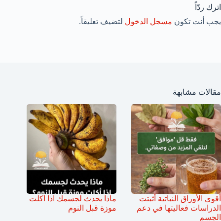
اترك ردّاً
يجب أنت تكون
مسجل الدخول
لتضيف تعليقاً.
مقالات مشابهة
أقوى الأوراق النباتية أثبتت
ماذا يحدث لجسمك اذا اكلت
الدراسات فعاليتها في دعم
موزة قبل النوم
الجسم