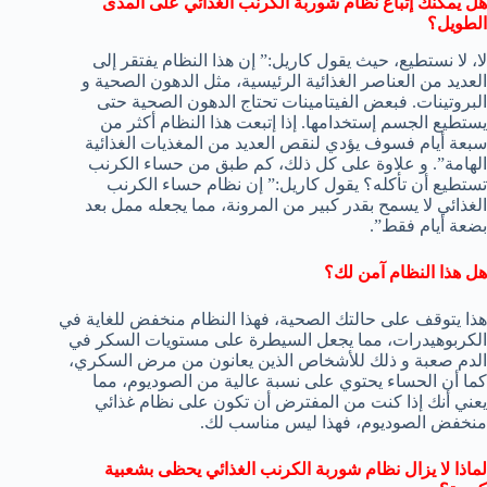
هل يمكنك إتباع نظام شوربة الكرنب الغذائي على المدى
الطويل؟
لا، لا نستطيع، حيث يقول كاريل:” إن هذا النظام يفتقر إلى
العديد من العناصر الغذائية الرئيسية، مثل الدهون الصحية و
البروتينات. فبعض الفيتامينات تحتاج الدهون الصحية حتى
يستطيع الجسم إستخدامها. إذا إتبعت هذا النظام أكثر من
سبعة أيام فسوف يؤدي لنقص العديد من المغذيات الغذائية
الهامة”. و علاوة على كل ذلك، كم طبق من حساء الكرنب
تستطيع أن تأكله؟ يقول كاريل:” إن نظام حساء الكرنب
الغذائي لا يسمح بقدر كبير من المرونة، مما يجعله ممل بعد
بضعة أيام فقط”.
هل هذا النظام آمن لك؟
هذا يتوقف على حالتك الصحية، فهذا النظام منخفض للغاية في
الكربوهيدرات، مما يجعل السيطرة على مستويات السكر في
الدم صعبة و ذلك للأشخاص الذين يعانون من مرض السكري،
كما أن الحساء يحتوي على نسبة عالية من الصوديوم، مما
يعني أنك إذا كنت من المفترض أن تكون على نظام غذائي
منخفض الصوديوم، فهذا ليس مناسب لك.
لماذا لا يزال نظام شوربة الكرنب الغذائي يحظى بشعبية