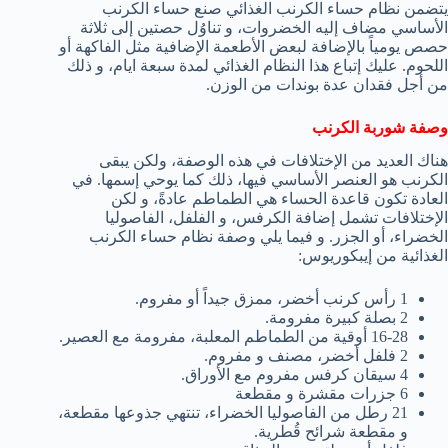
يتضمن نظام حساء الكرنب الغذائي صنع حساء الكرنب
الأساسي مضاف إليه الخضروات، و تناوُل حصتين إلى ثلاثة
حصص يومياً بالإضافة لبعض الأطعمة الإضافية مثل الفاكهة أو
اللحوم. عليك إتباع هذا النظام الغذائي لمدة سبعة ايام، و ذلك
من أجل فقدان عدة بوندات من الوزن.
وصفة شوربة الكرنب
هناك العديد من الإختلافات في هذه الوصفة، ولكن يبقى
الكرنب هو العنصر الأساسي فيها، ذلك كما يوحي إسمها. في
العادة تكون قاعدة الحساء هي الطماطم عادةً، و لكن
الإختلافات تشمل إضافة الكرفس، و الفلفل، الفاصوليا
الخضراء، أو الجزر. و فيما يلي وصفة نظام حساء الكرنب
الغذائية من إيبكوريوس:
1 رأس كرنب أخضر، ممزق جيداً أو مفروم.
2 بصلة كبيرة مفرومة.
16-28 أوقية من الطماطم المعلبة، مفرومة مع العصير.
2 فلفل أخضر، مصنف و مفروم.
4 سيقان كرفس مفروم مع الأوراق.
6 جزرات مقشرة و مقطعة
21 رطل من الفاصوليا الخضراء، تنتهي جذوعها مقطعة،
و مقطعة شرائح قُطرية.