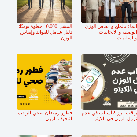
الماء بالملح و انقاص الوزن
المشي 10,000 خطوة يوميًا:
الوصفة و الايجابيات
دليل شامل للفوائد وإنقاص
والسلبيات
الوزن
راقب أبرز ٨ أسباب في عدم
فطور رمضان صحي للرجيم
نزول الوزن في الكيتو
لتنحيف الوزن