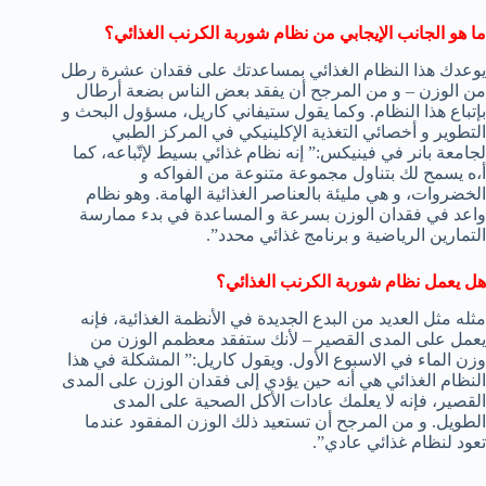
ما هو الجانب الإيجابي من نظام شوربة الكرنب الغذائي؟
يوعدك هذا النظام الغذائي بمساعدتك على فقدان عشرة رطل
من الوزن – و من المرجح أن يفقد بعض الناس بضعة أرطال
بإتباع هذا النظام. وكما يقول ستيفاني كاريل، مسؤول البحث و
التطوير و أخصائي التغذية الإكلينيكي في المركز الطبي
لجامعة بانر في فينيكس:” إنه نظام غذائي بسيط لإتّباعه، كما
أ،ه يسمح لك بتناول مجموعة متنوعة من الفواكه و
الخضروات، و هي مليئة بالعناصر الغذائية الهامة. وهو نظام
واعد في فقدان الوزن بسرعة و المساعدة في بدء ممارسة
التمارين الرياضية و برنامج غذائي محدد”.
هل يعمل نظام شوربة الكرنب الغذائي؟
مثله مثل العديد من البدع الجديدة في الأنظمة الغذائية، فإنه
يعمل على المدى القصير – لأنك ستفقد معظمم الوزن من
وزن الماء في الاسبوع الأول. ويقول كاريل:” المشكلة في هذا
النظام الغذائي هي أنه حين يؤدي إلى فقدان الوزن على المدى
القصير، فإنه لا يعلمك عادات الأكل الصحية على المدى
الطويل. و من المرجح أن تستعيد ذلك الوزن المفقود عندما
تعود لنظام غذائي عادي”.