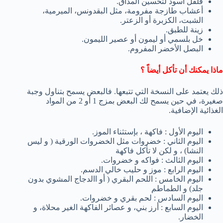
فلفل أسود لتحسين المذاق.
أعشاب طازجة مفرومة، مثل البقدونس، الميرمية،
الشبت، الكزبرة أو الزعتر.
زينة للطبق.
خل بلسمي أو ليمون أو عصير الليمون.
البصل الأخضر المفروم.
ماذا يمكنك أن تأكل أيضاً ؟
ذلك يعتمد على النسخة التي تتبعها. فالبعض يسمح بتناول وجبة
صغيرة، في حين يسمح لك البعض بمزج 1 أو 2 من المواد
الغذائية الإضافية.
اليوم الأول : فاكهة ، بإستثناء الموز.
اليوم الثاني : خضروات مثل الخضروات الورقية ( و ليس
النشا) ، و لكن لا تأكل فاكهة
اليوم الثالث : فواكه و خضروات.
اليوم الرابع : موز و حليب خالي الدسم.
اليوم الخامس : اللحم البقري ( أو االدجاج المشوي بدون
جلد) و الطماطم
اليوم السادس : لحم بقري و خضروات.
اليوم السابع : أرز بني، و عصائر الفاكهة الغير محلاة، و
الخضار.