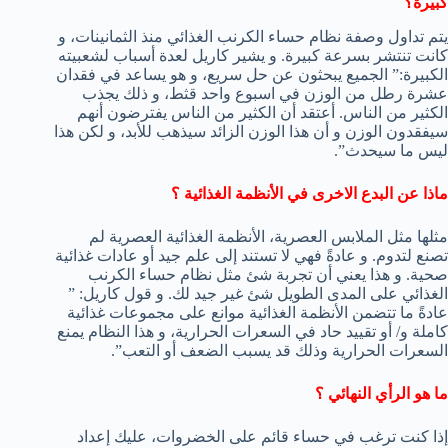
كبيرة؟
يتم تداول وصفة نظام حساء الكرنب الغذائي منذ الثمانينات، و
كانت تنتشر بسرعة كبيرة. و يشير كاريل لعدة أسباب لشعبيته
الكبيرة:” الجميع يبحثون عن حل سريع، و هو يساعد في فقدان
عشرة رطل من الوزن في اسبوع واحد قثط، و ذلك يجذب
الكثير من الناس. أعتقد أن الكثير من الناس يفترضون أنهم
سيفقدون الوزن و أن هذا الوزن الزائد سيذهب للأبد، و لكن هذا
ليس ما سيحدث”.
ماذا عن البدع الاخرى في الأنظمة الغذائية ؟
مثلها مثل الملابس العصرية، الأنظمة الغذائية العصرية لم
تصنع لتدوم. و عادةً فهي لا تستند إلى علم جيد أو عادات غذائية
صحية. و هذا يعني أن تجربة شئ مثل نظام حساء الكرنب
الغذائي على المدى الطويل شئ غير جيد لك. و قول كاريل: ”
عادةً ما تتضمن الأنظمة الغذائية موانع على مجموعات غذائية
كاملة و/ أو تقييد حاد في السعرات الحرارية، و هذا النظام يمنع
السعرات الحرارية وذلك قد يسبب الضعف أو التعب”.
ما هو الرأي النهائي ؟
إذا كنت ترغب في حساء قائم على الخضروات، عليك إعداد