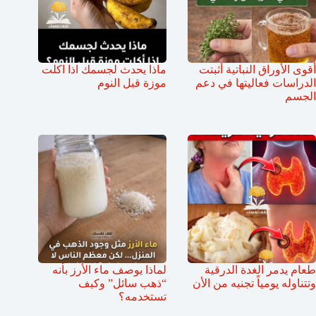
أقوى الأوراق النباتية أثبتت
ماذا يحدث لجسمك اذا اكلت
الدراسات فعاليتها في دعم
موزة قبل النوم
الجسم
طعام يدمر الغدة الدرقية
لماذا يوصف ماء الأرز بأنه
وتتناوله يومياً تجنبه من الأن
“ذهب سائل” وكيف
تستخدمه؟