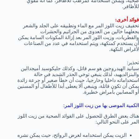
صحية، ويمكن استخدامه كمرطب للأظافر، كما انه مقوي
للأظافر.
فوائد أخرى:
تخفيف زيت اللوز المر مع الماء وتطبيقه على الجلد والشعر
يجعلهما خالين من العدوى من الجراثيم والحشرات
والفطريات، وزيت اللوز المر بعد إزالة المكونات السامة يمكن
أن يستخدم كمنكهة، ويتم استخدامه في عدد من الصناعات
لأغراض النكهة.
تحذير:
سيانيد الهيدروجين هو سم قاتل، وكذلك جليكوسيد أميجدالين
والبنزالديهيد، لذلك ينبغي توخي الحذر الشديد في حالة
استخداماته داخليا وخارجيا، حيث أن خطأ صغير أو جرعة زائدة
يمكن أن تكون قاتلة، وينبغي ألا يعطى أبدا للأطفال أو المسنين
أو المصابين بأمراض خطيرة.
الكمية الموصى بها من زيت اللوز المر:
هناك بعض الطرق للحصول على الفوائد الصحية من زيت اللوز
المر على النحو التالي:
الزيت يمكن استخدامه لغرض الروائح، حيث يمكن نشره