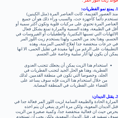
فوائد زيت اللوز المر :
1. يمنع نمو الفطريات:
منذ العصور القديمة، كانت العناصر المرة (مثل الكينين)
تستخدم دائما كأجهزة حث، والسبب وراء ذلك هو أن جميع
العناصر المرة تحتوي على مركبات قلوية وتكون أكثر سمية أو
أقل في الطبيعة، وهذه السمية والمرارة تمنع بشكل فعال
الالتهابات التي تسببها البكتيريا، والطفيليات أو الفيروسات في
الجسم، وهذا يحد من الحمى، ولهذا يستخدم زيت اللوز المر
في جرعات منخفضة جدا لعلاج الحمى المزمنة، وهذه
التطبيقات على الرغم من أنها مفيدة في تقليل الحمى، الا انها
يمكن أن يكون لها آثار سلبية وخاصة على الجسم.
استخدام هذا الزيت يمكن أن يجعلك تتجنب العدوى
الفطرية، وهذا هو الحل الجيد لتجنب الفطريات في
الجلد، وخصوصا التي تكون في منطقة القدمين. لذلك
من خلال استخدام هذا الزيت فإنه سوف يساعد على
القضاء على الفطريات في المنطقة المصابة.
2. يقتل الديدان:
المرارة الحادة والطبيعة السامة لزيت اللوز المر فعالة جدا في
قتل الديدان المعوية، ولكن مرة أخرى ينبغي أن يتم اخذه
بحرص حيث ان فعالية منخفضة جدا، وكمية صغيرة من الزيت
سوف تسفيد في قتل الديدان المعوية، ولكن يجب أن تستخدم