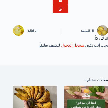
ال
السابقة
ال
التالية
اترك ردّاً
يجب أنت تكون
مسجل الدخول
لتضيف تعليقاً.
مقالات مشابهة