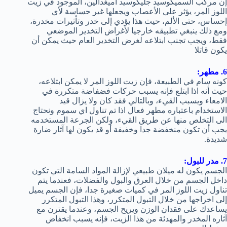
إن مركب السميكوسيد جليكوسيد أميغدالين، الموجود في زيت
اللوز المر، يؤثر على الأعصاب ويجعلها غير حساسة لأي
إحساس، حتى الألم، حيث هذا يؤدي إلى خدر وتأثيرات مخدرة،
ومع ذلك ينبغي تطبيقه خارجيا لأغراض التخدير الموضعي
فقط، ويجب تجنب ابتلاعه لغرض التخدير العام حيث يمكن أن
يكون قاتلا
6. مطهر:
كونه سام في الطبيعة، فإن زيت اللوز المر لا يمكن ابتلاعه،
حيث أنه اذا ابتلع فإنه يسبب حركات فضفاضة متكررة في
الامعاء ويسبب القيء، وبالتالي فقد كان ولا يزال قيد
الاستخدام باعتباره مطهر فعال اذا تم تناول اي سموم ونحتاج
الى التخلص منها عن طريق القيء، ولكن الجرعة المستخدمه
يجب أن تكون منخفضة جدا وخفيفة أو قد يكون لها آثار ضارة
شديدة.
7. مدر للبول:
الجسم يكون له ميلان طبيعي لإزالة المواد السامة التي تكون
داخل الجسم من خلال العرق والبول والفضلات، فعندما يتم
تناول زيت اللوز المر في كميات صغيرة جدا، فإن الجسم يميل
إلى اخراجها من خلال التبول المتكرر، وهذا التبول المتكرر
يساعدك على فقدان الوزن ويريح الجسم، وعندما يقترن مع
آثاره المخدر والمهدئة من هذا الزيت، فإنه يسبب انخفاض