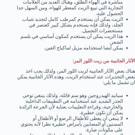
مباشرة في الهواء الطلق، وهناك العديد من العلامات
التجارية التي تبيع الزيت كمعطر للهواء، ومن السهل جدا
الحصول عليه.
الزيت يمكن أن يستخدم كمرطب كامل لتجديد شباب
الجلد، ولذلك فإنه يستخدم بشكل كبير كعنصر في
مستحضرات التجميل.
هذا الزيت يمكن أن يستخدم كمكون أساسي في بلسم
الشعر.
يمكن أيضا استخدامه مزيل لماكياج العين.
الآثار الجانبية من زيت اللوز المر:
هناك بعض الآثار الجانبية لزيت اللوز المر، ولذلك يجب اخذ
بعض التحذيرات عند استخدام الزيت، وهذه الآثار الجانبية يمكن
ان تشمل ما يلي:
سيانيد الهيدروجين وهو سم قاتلة، ولذلك ينبغي توخي
الحذر الشديد عند استخدامه في التطبيقات الداخلية
والخارجية، وقراءة التعليمات بعناية لأن الجرعة الزائدة
يمكن أن تكون خطيرة.
لا ينبغي أن يعطى للأطفال الرضع أو الأطفال أو
المسنين أو المصابين بأمراض خطيرة نظرا لأنه يحتوي
على مكونات ضارة.