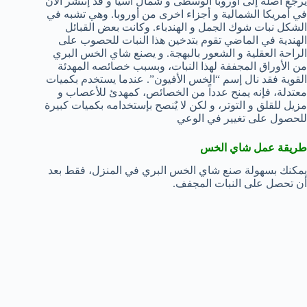
يرجع أصله إلى أوروبا الوسطى و شمال آسيا و قد إنتشر الآن
في أمريكا الشمالية و أجزاء اخرى من أوروبا. وهي تشبه في
الشكل نبات شوك الجمل و الهندباء. وكانت بعض القبائل
الهندية في الماضي تقوم بتدخين هذا النبات للحصوب على
الراحة العقلية و الشعور بالبهجة. و يصنع شاي الخس البري
من الأوراق المجففة لهذا النبات، وبسبب خصائصه المهدئة
القوية فقد نال إسم “الخس الأفيون”. عندما يستخدم بكميات
معتدلة، فإنه يمنح عدداً من الخصائص، كمهدئ للأعصاب و
مزيل للقلق و التوتر، و لكن لا يٌنصح بإستخدامه بكميات كبيرة
للحصول على تغيير في الوعي
طريقة عمل شاي الخس
يمكنك بسهولة صنع شاي الخس البري في المنزل، فقط بعد
أن تحصل على النبات المجفف.