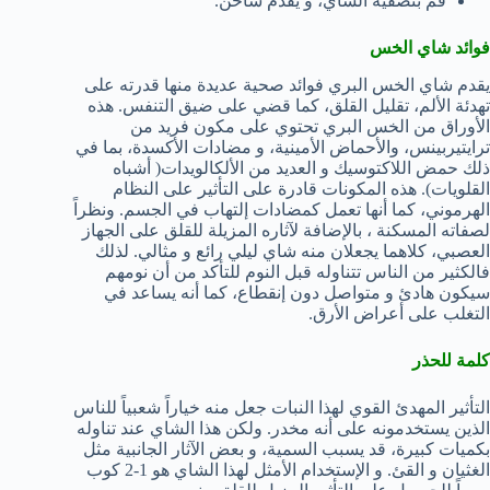
قم بتصفية الشاي، و يقدم ساخن.
فوائد شاي الخس
يقدم شاي الخس البري فوائد صحية عديدة منها قدرته على
تهدئة الألم، تقليل القلق، كما قضي على ضيق التنفس. هذه
الأوراق من الخس البري تحتوي على مكون فريد من
ترايتيربينس، والأحماض الأمينية، و مضادات الأكسدة، بما في
ذلك حمض اللاكتوسيك و العديد من الألكالويدات( أشباه
القلويات). هذه المكونات قادرة على التأثير على النظام
الهرموني، كما أنها تعمل كمضادات إلتهاب في الجسم. ونظراً
لصفاته المسكنة ، بالإضافة لآثاره المزيلة للقلق على الجهاز
العصبي، كلاهما يجعلان منه شاي ليلي رائع و مثالي. لذلك
فالكثير من الناس تتناوله قبل النوم للتأكد من أن نومهم
سيكون هادئ و متواصل دون إنقطاع، كما أنه يساعد في
التغلب على أعراض الأرق.
كلمة للحذر
التأثير المهدئ القوي لهذا النبات جعل منه خياراً شعبياً للناس
الذين يستخدمونه على أنه مخدر. ولكن هذا الشاي عند تناوله
بكميات كبيرة، قد يسبب السمية، و بعض الآثار الجانبية مثل
الغثيان و القئ. و الإستخدام الأمثل لهذا الشاي هو 1-2 كوب