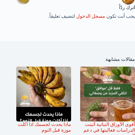
اترك ردّاً
يجب أنت تكون
مسجل الدخول
لتضيف تعليقاً.
مقالات مشابهة
أقوى الأوراق النباتية أثبتت
ماذا يحدث لجسمك اذا اكلت
الدراسات فعاليتها في دعم
موزة قبل النوم