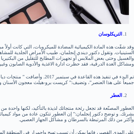
التريكلوسان
وقد شقّت هذه المادة الكيميائية المضادة للميكروبات، التي كانت أولاً 
الستينيات. وتقول دكتور ديندي إنجلمان، طبيب الأمراض الجلدية للمشاه
والغسيل وحتى بعض الملابس أو تجهيزات المطابخ للتقليل من البكتيريا 
ومشاكل الغدة الدرقية، فقد حظرت ادارة الاغذية والأدوية الصابون وغي
تم البدء في تنفيذ هذه القاعدة في سبتمبر 2017. وأضافت ” منتجات ديال، كليراسيل، و باث آند بودي وركس تحتوي
جميعاً على هذا العنصر”، وتضيف:” كريست برو-هيلث معجون الأسنان وال
العطر
العطور المصنّعة قد تجعل رئحة منتجاتك لذيذة بالتأكيد، لكنها واحدة
بشرتك. و توضح دكتور إنجلمان:” إن العطور تتكون عادة من مواد كيميائية
وأكثر من ذلك المرتبطة بالسرطان و مشاكل الجهاز العصبي.
على المدى القصير، فإنها يمكن أن تسبب تهيج واحمرار في المنطقة ا