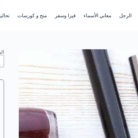
الرجل
معاني الأسماء
فيزا وسفر
منح و كورسات
تحالي
ال