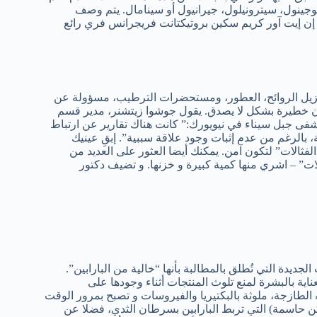
 يوجينول، سيترونيلول، جيرانيول أو سينامال. يتم وصف
” إن إيت آور كريم سكين بروتيكتانت فريجرانس فري رائع
ر، مزيل الروائح، العطور، ومستحضرات الترطيب، مسؤولة عن
تكون خطيرة بشكل لا يصدق. يقول جوشوا زيتشنر، مدير قسم
ى جبل سيناء في نيويورك:” كانت هناك تقارير عن ارتباط
، بالرغم من عدم إثبات وجود علاقة سببية”. إبقِ عينيك
الات” لتكون آمن. يمكنك أيضا العثور على العديد من
ت” – اشري منها كمية كبيرة و خزنها. و تضيف دكتور
يدة التي تُطلق بالمطالبة بأنها “خالية من البارابين”.
اية بالبشرة لمنع تلوث المنتجات أثناء وجودها على
لطازجة، ملوثة بالبكتيريا والفيروسات و تصبح بمرور الوقت
كن حاسمة) التي تربط البارابين بسرطان الثدي، فضلا عن