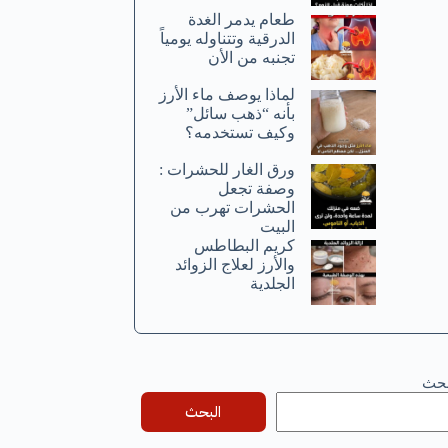
طعام يدمر الغدة
الدرقية وتتناوله يومياً
تجنبه من الأن
لماذا يوصف ماء الأرز
بأنه “ذهب سائل”
وكيف تستخدمه؟
ورق الغار للحشرات :
وصفة تجعل
الحشرات تهرب من
البيت
كريم البطاطس
والأرز لعلاج الزوائد
الجلدية
بحث
البحث