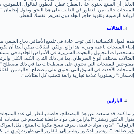
الدليل أن المنتج يحتوي على العطر: عطر، العطور، لينالول، الليمونين،
المنتجات خالية من العطور في الغالب على هذا النحو. وتقول إنجلمان:
لزيادة الرطوبة وتقوية حاجز الجلد دون تعريض نفسك للخطر.
الفثالات
هذه المواد الكيميائية، التي توجد عادة في تلميع الأظافر، بخاخ الشع
إبقاء المنتجات ناعمة ومرنة. هذا رائع، ولكن الفثالات يمكن أيضا أن 
مستحضرات التجميل والبحوث السريرية في الأمراض الجلدية في مستشف
الفثالات بمختلف أنواع السرطان، بما في ذلك الثدي، الكبد، الكلى والرئة
مفتوحتين للمنتجات التي تحتوي على مصطلحات بما في ذلك مصطلح “الفث
المنتجات الأحدث في السوق التي تحتوي على مصطلح “خالية من الفثالا
إنجلمان:” ريستوريا علامة تجارية رائعة تتجنب كل الفثالات”.
البارابين
ربما كنت قد سمعت عن هذا المصطلح، خاصة بالنظر إلى عدد المنتجات الجد
يقول الدكتور زيشنر: “البارابين هي مواد حافظة تستخدم في منتجات العن
الرفوف”. “بدون مواد حافظة، سوف تصبح مكونات المنتج، مثل الفواكه ا
غير صالحة “. ويشير الدكتور زيشنر إلى التقارير التي ظهرت (وإن لم ت