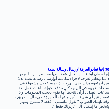
(6) إنها تغادرالغرفة لإرسال رسالة نصية
إنها تعطى إيحاءا بأنها تعمل عملا سريا ومستترا ، ربما تنهض
دائما وتغادرالغرفة لإجراء مكالمة أوإرسال رسالة نصية بدلا
من أن تقوم بذلك وهى الى جانبك ، ربما تكون مشغولة فى
ساعات غريبة فى اليوم ، كأن تندفع نحوإجتماعات عمل بعد
ساعات العمل ، أوأن تلاحظ أنها تقوم بحجب المعلومات ولا
تفصح عن أى شىء ، “كن منتبها ، الغريزة تضىء لك الطريق ،
وقد تلهمك الصواب ” يقول ماسينى ” فقط لا تتسرع وتتهم
شخص ما إستنادا الى غريزتك فقط “.