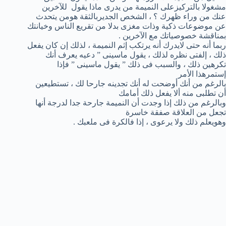
مشغولا بالتركيزعلى النميمة من يدرى ماذا يقول للآخرين
عنك من وراء ظهرك ؟ ، الشخص الجديربالثقة هومن يتحدث
عن موضوعات ذكية وذات مغزى بدلا من تقريع الناس وخيانتك
بمناقشة خصوصياتك مع الآخرين .
ربما أنه حتى لايدرك أنه يرتكب إثم النميمة ، لذلك إن كان يفعل
ذلك ، إلفتى نظره لذلك ، يقول ماسينى ” دعيه يعرف أنك
تكرهين ذلك ، والسبب فى ذلك ” يقول ماسينى ” فإذا
إستمرهذا الأمر
بالرغم من أنك أوضحت له أنك تجدينه جارحا لك ، تستطيعين
أن تطلبى منه ألا يفعل ذلك أمامك
وبالرغم من ذلك إذا وجدت أن النميمة جارحة جدا لدرجة أنها
تجعل من العلاقة صفقة خاسرة
وهويعلم ذلك ولا يرعوى ، إذا فالكرة فى ملعبك .