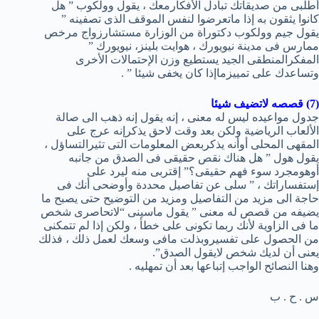
أطلبى من صديقاتك تبادل الأفكارمعك ، يقول وولكوب ” هل
كانوا يثقون به إذا ماتعرضوا لنفس الموقف الذى تصفينه ”
يقول جيم وولكوب دكتوراة من الوزارة مستشارزواج مرخص
ممارس فى مدينة نيويورك ، هوايت بلينز، نيويورك ”
المفكرالمنطقى الجيد يستطيع وزن الإحتمالات الأخرى
وتساعدك على تمييزماإذا كان يخفى شيئا ” .
(7) قصصه لاتضيف شيئا
جدول مواعيده ليس له معنى ، إنه يقول إنه ذهب الى صالة
الألعاب الرياضية ولكن بعد وقت لاحق يذكرإنه عرج على
المقهى المحلى أوأنه يذكربعض المعلومات التى تثيرالتساؤل ،
يقول هول ” هل هناك نقص حقيقى فى الصدق من جانبه
أوهومجرد سوء فهم حقيقى؟” إقتربى منه ليرد على
إستفساراتك ، ” سلى عن تفاصيل محددة وأوضحى أنك فى
حاجة الى مزيد من التفاصيل ومزيد من التوضيح حتى يصبح ما
يضيفه من قصص له معنى ” يقول ماسينى “لاتحاصرى شخص
ما فى الزاوية لأنك ربما تكونى على خطأ ، ولكن إذا لم تتمكنى
من الحصول على تفسيروبذلت مافى وسعك لعمل ذلك ، فذلك
يعنى أن لديك شخص لايقول الصدق”.
وهنا النصائح الواجب إتباعها بعد أن تمهليه .
س . ح . ب