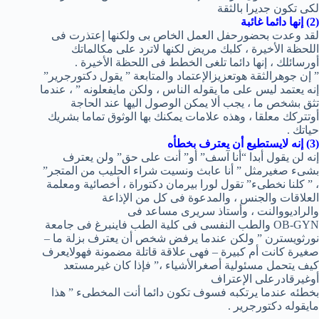
لكى تكون جديرا بالثقة
(2) إنها دائما غائبة
لقد وعدت بحضورحفل العمل الخاص بى ولكنها إعتذرت فى
اللحظة الأخيرة ، كلبك مريض لكنها لاترد على مكالماتك
أورسائلك ، إنها دائما تلغى الخطط فى اللحظة الأخيرة .
” إن جوهرالثقة هوتعزيزالإعتماد والمتابعة ” يقول دكتورجرير”
إنه يعتمد ليس على ما يقوله الناس ، ولكن مايفعلونه ” ، عندما
تثق بشخص ما ، يجب ألا يمكن الوصول اليها عند الحاجة
أوتتركك معلقا ، وهذه علامات يمكنك بها الوثوق تماما بشريك
حياتك .
(3) إنه لايستطيع أن يعترف بخطأه
إنه لن يقول أبدا “أنا آسف” أو” أنت على حق” ولن يعترف
بشىء صغيرمثل ” أنا عابث ونسيت شراء الحليب من المتجر”
، ” كلنا نخطىء” تقول لورا بيرمان دكتوراة ، أخصائية ومعلمة
العلاقات والجنس ، والمدعوة فى كل من الإذاعة
والراديووالنت ، وأستاذ سريرى مساعد فى
OB-GYN والطب النفسى فى كلية الطب فاينبرغ فى جامعة
نورثويسترن ” ولكن عندما يرفض شخص أن يعترف بزلة ما –
صغيرة كانت أم كبيرة – فهى علاقة قاتلة مضمونة فهولايعرف
كيف يتحمل مسئولية أصغرالأشياء ،” فإذا كان غيرمستعد
أوغيرقادرعلى الإعتراف
بخطئه عندما يرتكبه فسوف تكون دائما أنت المخطىء ” هذا
مايقوله دكتورجرير .