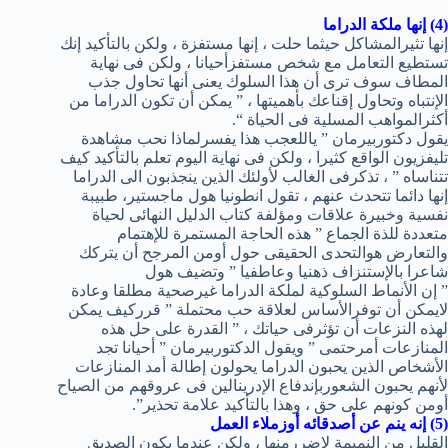
(4) إنها ملكة الدراما
إنها تثيرالمشاكل حيثما حلت ، إنها مستفزة ، ولكن بالتأكيد إنك
تستطيع التعامل مع شخص مستفزأحيانا ، ولكن فى نهاية
المطاف سوف ترى أن هذا السلوك يعنى أنها تحاول جذب
الإنتباه وتحاول إقناعك بأهميتها ، ” يمكن أن تكون الدراما من
أكثرالمواهب المسلية فى الحياة “.
يقول دكتوربيرمان ” ياللعجب هذا يفسرلماذا نحب مشاهدة
تليفزيون الواقع كثيرا ، ولكن فى نهاية اليوم تعلم بالتأكيد كيف
تتناساه ” ، تذكرفى الغالب لأولئك الذين ينجذبون الى الدراما
إنها دائما تتحدث عنهم ، تقول انطونيا هول ماجستير، طبيبة
نفسية وخبيرة علاقات ومؤلفة كتاب الدليل النهائى لحياة
متعددة للذة الجماع ” هذه الحاجة المستمرة للإهتمام
والتعارض هوالتحدى الحقيقى حول أومن المرجح أن يتركك
شاعرا بالإستنزاف ذهنيا وعاطفيا ” وتضيف هول
” إن الأنماط السلوكية لملكة الدراما غيرصحية مطلقا وعادة
لايمكن أن توفرالأساس لعلاقة حب محتملة ” قرركيف يمكن
لهذه النزعات أن تؤثرفى حياتك ، ” القدرة على حل هذه
المنازعات أمرحتمى ” ويقول الدكتوربيرمان ” أحيانا تجد
الأشخاص الذين يحبون الدراما يحولون إطالة أمد المنازعات
لأنهم يحبون الشعوربإندفاع الإدرينالين فى عروقهم من الصياح
أومن كونهم على حق ، وهذا بالتأكيد علامة تحذير”.
(5) إنه ينم عن أصدقائه أوزملاء العمل
القليل من النميمة لاضررمنها ، ولكن عندما يكون الصديق