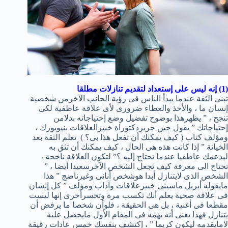
(1) إنه ليس على إستعداد لتقديم تنازلات مطلقا
تبنى الثقة عندما يبدأ الناس فى رؤية الجانب الآخرمن شخصية
إنسان ما ، والأخذ والعطاء ضرورى لأى علاقة عاطفية لكى
تنجح ، ” يظهرهذا بوضوح تفضيل وضع إحتياجاته بدلامن
إحتياجاتك ” يقول جين جريردكتوراة خبيرالعلاقات بنيويورك ،
ومؤلف كتاب ( كيف يمكنك أن تفعل هذا بى؟ ) تعلم الثقة بعد
الخيانة ” إذا كانت هذه هى الحال ، كيف يمكنك أن تثق به
ليدعمك عاطفيا عندما تحتاج إليه ؟” لتكون العلاقة ناجحة ،
تحتاج الى معرفة كيف تجعل الشخص الآخرسعيدا أيضا ، ”
الشخص الذى لايتنازل أبدا هوشخص أنانى وغيرناضج ” هذا
مايقوله أبريل ماسينى خبيرعلاقات وآداب ومؤلف ” كل إنسان
فى علاقة صحية يعلم أنك تكسب مرة وتخسرأخرى إنها ليست
مقطعا فى أغنية ، بل هى الحقيقة ، فلوأن شخصا ما يرفض أن
يتنازل فهذا يعنى أنه يهمه فى المقام الأول مايحصل عليه
لامايقدمه ليكون كريما ” ، إكتشف بنفسك خمس عادات رقيقة