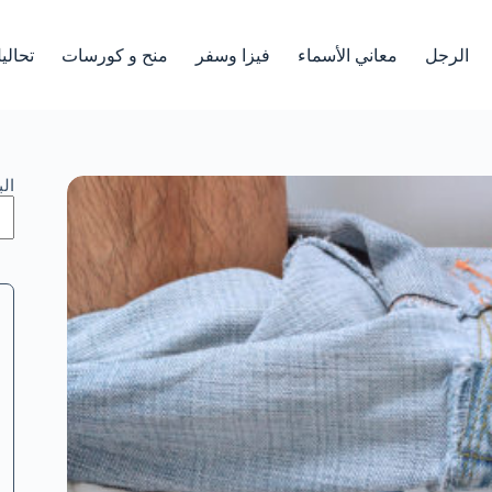
الرجل
معاني الأسماء
فيزا وسفر
منح و كورسات
تحالي
ال