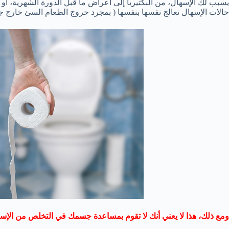
يسبب لك الإسهال، من البكتيريا إلى أعراض ما قبل الدورة الشهرية، أو
حالات الإسهال تعالج نفسها بنفسها ( بمجرد خروج الطعام السئ خارج 
ومع ذلك، هذا لا يعني أنك لا تقوم بمساعدة جسمك في التخلص من الإسهال، و فيما يلي 7 علاجا