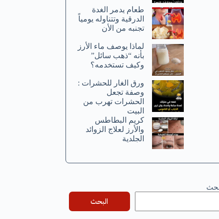
طعام يدمر الغدة
الدرقية وتتناوله يومياً
تجنبه من الأن
لماذا يوصف ماء الأرز
بأنه “ذهب سائل”
وكيف تستخدمه؟
ورق الغار للحشرات :
وصفة تجعل
الحشرات تهرب من
البيت
كريم البطاطس
والأرز لعلاج الزوائد
الجلدية
بحث
البحث