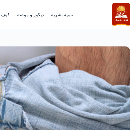
لتجاوز
لى
لمحتوى
تنمية بشرية
ديكور و موضة
كيف