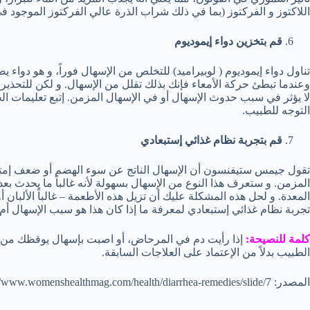
اللاكتوز و الفركتوز (بما في ذلك شراب الذرة عالي الفركتوز الموجود 
قم بتخزين دواء إيموديوم
تناول دواء إيموديوم ( لوبيراميد) للتخلص من الإسهال فوراً، و هو دوا
وعندما تبطئ حركة الأمعاء فإنك بذلك تقلل من الإسهال. و لكن للتحذير،
لا يؤثر في سبب حدوث الإسهال أو في الإسهال المزمن. إتبع تعليمات الج
التوجه للطبيب.
قم بتجربة نظام غذائي إستبعادي
تقول جيمس ستيفنسون أن الإسهال الناتج عن سوء الهضم أو ضعف إمت
المزمن. و ستعرف هذا النوع من الإسهال بسهولة لأنه غالباً ما يحدث بعد
المعدة. و لحل هذه المشكلة عليك أن تزيل هذه الأطعمة – غالباً الألبان
تجربة نظام غذائي إستبعادي لمعرفة ما إذا كان هذا هو سبب الإسهال أم ل
كلمة للنصيحة:
إذا رأيت دم في المرحاض، أو اصبت بإسهال يوقظك من الن
الطبيب بدلاً من الإعتماد على العلاجات السابقة.
المصدر: https://www.womenshealthmag.com/health/diarrhea-remedies/slide/7