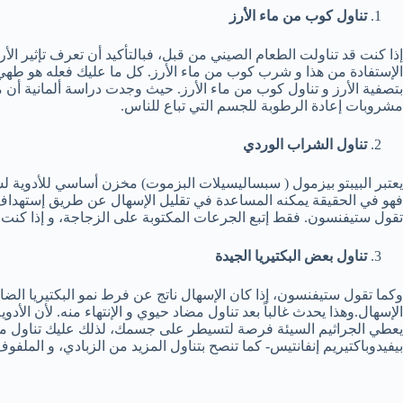
تناول كوب من ماء الأرز
إذا كنت قد تناولت الطعام الصيني من قبل، فبالتأكيد أن تعرف تإثير ال
الإستفادة من هذا و شرب كوب من ماء الأرز. كل ما عليك فعله هو طهي
بتصفية الأرز و تناول كوب من ماء الأرز. حيث وجدت دراسة ألمانية أن مي
مشروبات إعادة الرطوبة للجسم التي تباع للناس.
تناول الشراب الوردي
يعتبر البيبتو بيزمول ( سبساليسيلات البزموت) مخزن أساسي للأدوية ل
فهو في الحقيقة يمكنه المساعدة في تقليل الإسهال عن طريق إستهداف ا
تقول ستيفنسون. فقط إتبع الجرعات المكتوبة على الزجاجة، و إذا كنت س
تناول بعض البكتيريا الجيدة
وكما تقول ستيفنسون، إذا كان الإسهال ناتج عن فرط نمو البكتيريا الضار
الإسهال.وهذا يحدث غالباً بعد تناول مضاد حيوي و الإنتهاء منه. لأن الأدو
يعطي الجراثيم السيئة فرصة لتسيطر على جسمك، لذلك عليك تناول مكمل
بيفيدوباكتيريم إنفانتيس- كما تنصح بتناول المزيد من الزبادي، و الملفوف