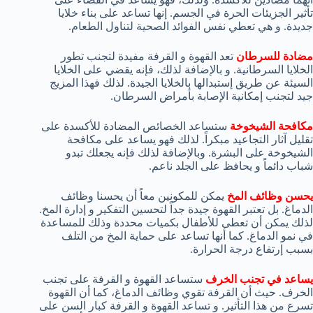
تأثير الجزيئات الحرة في الجسم. إنها تساعد على بناء خلايا
جديدة. و هي تعطي نفس الفوائد الصحية لتناول الطعام.
مضادة للسرطان
تعد القهوة و القرفة مفيدة لتجنب تطور
الخلايا السرطانية. و بالإضافة لذلك، فإنه يقضي على الخلايا
السيئة عن طريق إستبدالها بالخلايا الجيدة. لذلك فهذا المزيج
جيد لتجنب إمكانية الإصابة بأمراض السرطان.
مكافحة الشيخوخة
ستساعد الخصائص المضادة للأكسدة على
تقليل آثار التجاعيد مبكراً. لذلك فهو يساعد على مكافحة
الشيخوخة على البشرة. وبالإضافة لذلك فإنه يجعلك تبدو
شباب دائماً و يحافظ على الجلد ناعم.
يحسن وظائف المخ
يمكن للمكونين معاً أن يحسنا وظائف
الدماغ. بل تعتبر القهوة جيدة جداً لتحسين التفكير و إدارة المخ.
لذلك يمكن أن تعطى للأطفال بكميات محددة وذلك للمساعدة
في نمو الدماغ. كما أنها تساعد على حماية المخ من التلف
بسبب إرتفاع درجة الحرارة.
يساعد في تجنب الخرف
ستساعد القهوة و القرفة على تجنب
الخرف. حيث أن القرفة تقوي وظائف الدماغ، كما أن القهوة
تسرع من هذا التأثير. و تساعد القهوة و القرفة كبار السن على