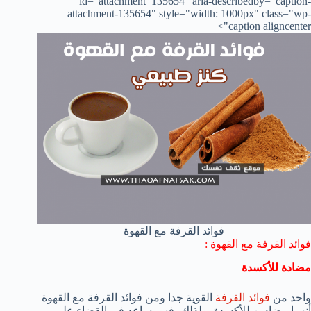
id="attachment_135654" aria-describedby="caption-
attachment-135654" style="width: 1000px" class="wp-
caption aligncenter">
فوائد القرفة مع القهوة
فوائد القرفة مع القهوة :
مضادة للأكسدة
واحد من
فوائد القرفة
القوية جدا ومن فوائد القرفة مع القهوة
أنهما مضادين للأكسدة. ولذلك، فهو يساعد في القضاء على