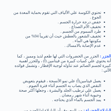
تحتوي الكوسة علي الألياف التي تقوم بحماية المعدة من
الجوع .
خفض درجة حرارة الجسم .
تخفيف الآم الصداع .
طرد السموم من الجسم .
تخفيف الشعور بالعطش حيث أن تقريباً 94% من
مكونتها هي الماء .
عدم الإصابة بالامساك .
الجزر :
الجزر من الخضروات التي لها طعم لذيذ ومميز ، كما
أنة يحتوي علي كميات كبيرة من فيتامين (أ) ، وللجزر أهمية
كبيرة لجسم الصائم عند تناوله لوجبة الإفطار ، وتشمل فوائده
الآتي :
يعمل فيتامين(أ) علي نمو الأنسجة ، فيقوم بتعويض
النقص الذي يصاب به الجسم أثناء فترة الصوم .
يعمل علي ترطيب الجلد والبشرة ، وجعلها أكثر صحة
وحيوية أثناء شهر رمضان .
يمد الجسم بالماء الذي يحتاجه .
البازلاء الخضراء :
من المعروف أن البازلاء لها العديد من