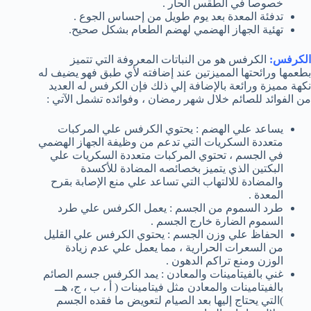
خصوصاُ في الطقس الحار .
تدفئة المعدة بعد يوم طويل من إحساس الجوع .
تهئية الجهاز الهضمي لهضم الطعام بشكل صحيح.
الكرفس:
الكرفس هو من النباتات المعروفة التي تتميز
بطعمها ورائحتها المميزتين عند إضافته لأي طبق فهو يضيف له
نكهة مميزة ورائعة بالإضافة إلي ذلك فإن الكرفس له العديد
من الفوائد للصائم خلال شهر رمضان ، وفوائده تشمل الآتي :
يساعد علي الهضم : يحتوي الكرفس علي المركبات
متعددة السكريات التي تدعم من وظيفة الجهاز الهضمي
في الجسم ، تحتوي المركبات متعددة السكريات علي
البكتين الذي يتميز بخصائصه المضادة للأكسدة
والمضادة للالتهاب التي تساعد علي منع الإصابة بقرح
المعدة .
طرد السموم من الجسم : يعمل الكرفس علي طرد
السموم الضارة خارج الجسم .
الحفاظ علي وزن الجسم : يحتوي الكرفس علي القليل
من السعرات الحرارية ، مما يعمل علي عدم زيادة
الوزن ومنع تراكم الدهون .
غني بالفيتامينات والمعادن : يمد الكرفس جسم الصائم
بالفيتامينات والمعادن مثل فيتامينات ( أ ، ب ، ج، هــ
)التي يحتاج إليها بعد الصيام لتعويض ما فقده الجسم