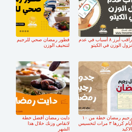
راقب أبرز ٨ أسباب في عدم
فطور رمضان صحي للرجيم
نزول الوزن في الكيتو
لتنحيف الوزن
رجيم رمضان خطة من ١٠
دايت رمضان أفضل خطة
أيام كررها ٣ مرات لتخسيس
لانقاص وزنك خلال هذا
الاكيد
الشهر