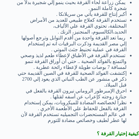
يمكن زراعة لحاء القرفة بحيث ينمو إلي شجيرة بدلاً من
شجرة كاملة النمو .
أكبر إنتاج للقرفة يأتي من سريلانكا .
تستخدم القرفة كعلاج طبيعي للعديد من الأمراض
المختلفة، تحتوي القرفة علي الألياف،
الحديد،الكالسيوم، المنجنيز، الزنك .
ربما تعد القرفة واحدة من أقدم التوابل وترجع أصولها
إلي مصر القديمة وذكرت البرقيات انه تم إستخدام
القرفة في عملية تحنيط جثث الموتي .
تستخدم القرفة في الأطباق لإعطاء طعم لذيذ وصحي
والتمتع بالفوائد الصحية .. حتي أن أوراق القرفة تنمو
لمسافة 7 بوصات طويلة لإعطاء رائحة عطرية .
إكتشفت الفوائد الصحية للقرفة في الصين القديمة حتي
ذكر في منشور عن الطب النباتي الذي يعود إلي 2700
قبل الميلاد.
احرق الإمبرطور الروماني نيرون القرفة بالفعل في
جنازة زوجته كإعراب عن أسفه لقتلها .
نظراً لخصائصه المضادة للميكروبات، يمكن إستخدام
القرفة بالفعل للحفاظ علي الأطعمة الأخري .
في عالم المستحضرات التجميليه تستخدم القرفة لأن
لها عطر لطيف وخصائص مضادة للتورم
كيفية إختيار القرفة ؟