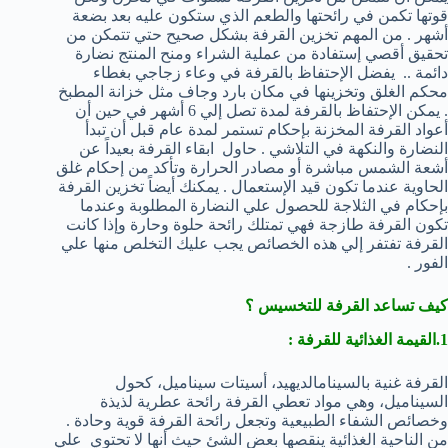
قوتها تكمن في رائحتها والطعم الذي ستكون عليه بعد بضعة
أشهر . من المهم تخزين القرفة بشكل صحيح حتي تتمكن من
تحقيق أقصي إستفادة من عملية الشراء ومنح المنتج نضارة
دائمة .. يفضل الإحتفاظ بالقرفة في وعاء زجاجي بغطاء
محكم الغلق وتخزينها في مكان بارد وجاف مثل خزانة المطبخ
. يمكن الإحتفاظ بالقرفة لمدة تصل إلي 6 أشهر في حين أن
أعواد القرفة المخزنة بإحكام تستمر لمدة عام قبل أن تبدأ
النضارة والنكهة في التلاشي . حاول ابقاء القرفة بعيداً عن
أشعة الشمس مباشرة أو مصادر الحرارة وتأكد من إحكام غلق
الحاوية عندما تكون قيد الإستعمال . يمكنك أيضاً تخزين القرفة
بإحكام في الثلاجة للحصول علي النضارة المطلوبة وعندما
تكون القرفة طازجة فهي تمتلك رائحة حلوة وحارة وإذا كانت
القرفة تفتفر إلي هذه الخصائص يجب عليك التخلص منها علي
الفور .
كيف تساعد القرفة للتخسيس ؟
1.القيمة الغذائية للقرفة :
القرفة غنية بالسينامالديهيد، أسيتات سيناميل، كحول
السيناميل، وهي مواد تعطي القرفة رائحة عطرية لذيذة
وخصائص الشفاء الطبيعية وتجعل رائحة القرفة قوية وحادة .
من الناحية الغذائية ينقصها بعض الشئ حيث أنها لا تحتوي علي