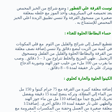
توست القرفة علي الفطور
:
وضع شرائح من الخبز المحمص
بعد تحميصه في الميكرويف وأخذ الموز مع خلطه بمعلقة
صغيرة من مسحوق القرفة ولا تنسي تطبيق الزبدة اعلي الخبز
المحمص للإستمتاع به .
حساء البطاطا الحلوة للغذاء :
تقطيع البصل إلي شرائح والقليل من الثوم مع قلي المكونات
في كمية من الزيت لبضع دقائق ولا تنسي إضافة نصف معلقة
من القرفة والبطاطا الحلوة والقليل من الفلفل ومسحوق
الزنجبيل . طهي المزيج والخلط تتراوح بين 3 – 5 دقائق . وصب
ما يقرب من 100 ملء من حليب جوز الهند وشوربة الدجاج
ويترك علي نار خفيفة لمدة 6 – 8 دقائق .
الكينوا الحلوة والحارة كحلوي :
إضافة معلقة كبيرة من القرفة مع 75 جرام كينوا و 150 مل
من الماء إلي المقلاة، وتركه ينضج لمدة 15 دقيقة ويفضل
تحريك المزيج جيداً مع إضافة 110 مل من ماء جوز الهند
والطهي علي نار خفيفة لمدة 10 دقائق أخري . إضافة1/2
معلقة صغيرة من العسل وحفنة من المكسرات المفرومة مع