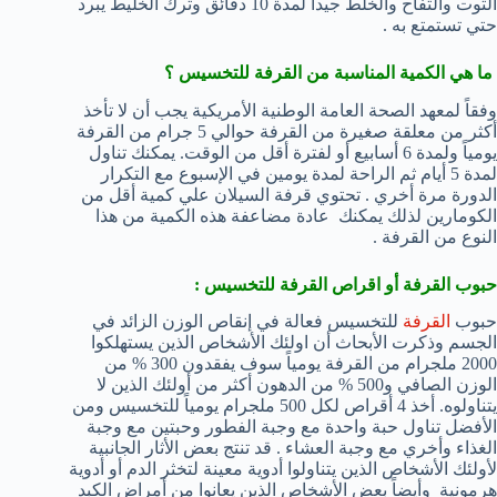
التوت والتفاح والخلط جيداً لمدة 10 دقائق وترك الخليط يبرد
حتي تستمتع به .
ما هي الكمية المناسبة من القرفة للتخسيس ؟
وفقاً لمعهد الصحة العامة الوطنية الأمريكية يجب أن لا تأخذ
أكثر من معلقة صغيرة من القرفة حوالي 5 جرام من القرفة
يومياً ولمدة 6 أسابيع أو لفترة أقل من الوقت. يمكنك تناول
لمدة 5 أيام ثم الراحة لمدة يومين في الإسبوع مع التكرار
الدورة مرة أخري . تحتوي قرفة السيلان علي كمية أقل من
الكومارين لذلك يمكنك عادة مضاعفة هذه الكمية من هذا
النوع من القرفة .
حبوب القرفة أو اقراص القرفة للتخسيس :
حبوب
القرفة
للتخسيس فعالة في إنقاص الوزن الزائد في
الجسم وذكرت الأبحاث أن اولئك الأشخاص الذين يستهلكوا
2000 ملجرام من القرفة يومياً سوف يفقدون 300 % من
الوزن الصافي و500 % من الدهون أكثر من أولئك الذين لا
يتناولوه. أخذ 4 أقراص لكل 500 ملجرام يومياً للتخسيس ومن
الأفضل تناول حبة واحدة مع وجبة الفطور وحبتين مع وجبة
الغذاء وأخري مع وجبة العشاء . قد تنتج بعض الأثار الجانبية
لأولئك الأشخاص الذين يتناولوا أدوية معينة لتخثر الدم أو أدوية
هرمونية وأيضاً بعض الأشخاص الذين يعانوا من أمراض الكبد