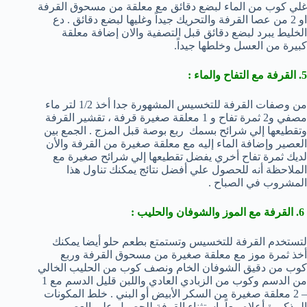
غلي كوب من الماء لبضع دقائق مع معلقة من مسحوق القرفة
او 2 من عصا القرفة والتحريك جيداً وغليها لبضع دقائق . دع
الخليط يبرد لبضع دقائق قبل التصفية والان إضافة معلقة
كبيرة من العسل وخلطها جيداً.
5. القرفة مع التفاح والماء :
من وصفات القرفة للتخسيس المشهورة جدا أخذ 1/2 لتر ماء
مصفي و2 ثمرة تفاح و 1 معلقة صغيرة قرفة ، تقشير القرفة
وتقطيعها إلي شرائح بسمك ربع بوصة قبل المزج . الجمع بين
العصير وإضافة الماء إليه مع معلقة صغيرة من القرفة والأن
لديك ثمرة تفاح أخري يفضل تقطيعها إلي شرائح صغيرة مع
الملاحظة أنه للحصول علي أفضل نتائج يمكنك تناول هذا
المشروب في الصباح .
6. القرفة مع الموز والشوفان والحليب :
لتستخدم القرفة للتخسيس وتستمتع بطعم حلو أيضا يمكنك
أخذ ثمرة موز مع معلقة صغيرة من مسحوق القرفة وربع
كوب من دقيق الشوفان الخام ونصف كوب من الحليب الخالي
من الدسم وكوب من الزبادي العادي واللبن قليل الدسم مع 1
– 2 معلقة صغيرة من السكر الأبيض أو البني . خلط المكونات
المذكورة أعلاه معاً بإستثناء القرفة للحصول علي العصير