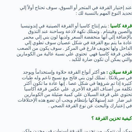
عند إختيار القرفة في المتجر أو السوق، سوف تحتاج أولاً إلي
تحديد النوع المهم بالنسبة لك :
قرفة كاسيا
: يتم إنتاج كاسيا أو القرفة الصينية في إندونيسيا
والصين وفيتنام . وتمتلك نكهة لاذعة وساخنة عند التذوق
بالإضافة إلي أنها منخفضة السعر ولديها لون بني إلي محمر
عادة ما يتم بيع القرفة في شكل عصيان سوف تطوي إلي
الداخل ولها تجويف فارغ في المركز . سوف يكون من الصعب
طحن قرفة كاسيا فهي تحتوي علي نسبة عالية من الكومارين
والتي يمكن أن تكون ضارة للكبد .
قرفة سيلان :
هو أكثر أنواع القرفة حلاوة وإستخداماً ويوجد
في سريلانكا . تمتلك لون بني فاتح مع نسيج ناعم وله طيات
كثيرة إذا تم شرؤها في شكل عصا . إنها عادة ما تكون أكثر
تكلفة من أصناف القرفة الأخري علي عكس قرفة أكاسيا
تحتوي علي قرفة السيلان علي كمية ضئيلة من الكومارين
غير ضار عند إستهلاكها بإنتظام ويجب أن تضع هذه الإختلافات
في إعتبارك والبحث عن نوع القرفة الصحي .
كيفية تخزين القرفة ؟
يمكن أن تتمكن من تخزين القرفة لسنوات في مخزن ولكن