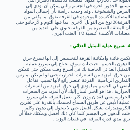
القوية جداً، تحارب المواد المضادة للأكسدة الأضرار التي
تسببها الجذور الحرة في الجسم والتي يمكن أن تؤدي إلي
المرض والشيخوخة . وقد وجدت دراسة بأن إجمالي المواد
المضادة للأكسدة الموجودة في القرفة تفوق ما يكفي من
القرفة26 نوع من التوابل الأخري بما فيها الثوم والأرجانيو حتي
أن المعلقة الصغيرة من القرفة تحتوي علي العديد من
مضادات الأكسدة كنسبة 1/2 العنب البري.
4. تسريع عملية التمثيل الغذائي :
تكمن فائدة وامكانية القرفة للتخسيس إلى انها تسرع حرق
الدهون بالجسم . حيث انك سوف تحتاج إلي تسريع عملية
التمثيل الغذائي الخاصة بك في أسرع وقت ممكن حتي تتمكن
من حرق المزيد من السعرات الحرارية حتي لو لم تكن تمارس
التمارين الرياضية . القرفة عنصر رائع لأنها تسبب تفاعل
أيضي في الجسم مما يؤدي إلي حرق المزيد من السعرات
الحرارية . هذا هو الخبر السار إليك لأن المزيد من السعرات
الحرارية يعني فقدان وزن اكثر. تعمل القرفة علي تسريع
عملية الأيض عن طريق السماح لجسمك بالقدرة علي تخزين
الكربوهيدرات بشكل أفضل حتي لا تتحول إلي دهون وكلما
قلت الدهون في الجسم كلما كان ذلك أفضل ويمكنك فعلاً أن
تري مدي قدرة القرفة في فقدان الوزن .