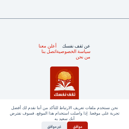
عن ثقف نفسك
أعلن معنا
سياسة الخصوصية
اتصل بنا
من نحن
نحن نستخدم ملفات تعريف الارتباط للتأكد من أننا نقدم لك أفضل
تجربة على موقعنا. إذا واصلت استخدام هذا الموقع، فسوف نفترض
جميع الحقوق محفوظة © ثقف نفسك 2025
أنك سعيد به
موافق
غير موافق