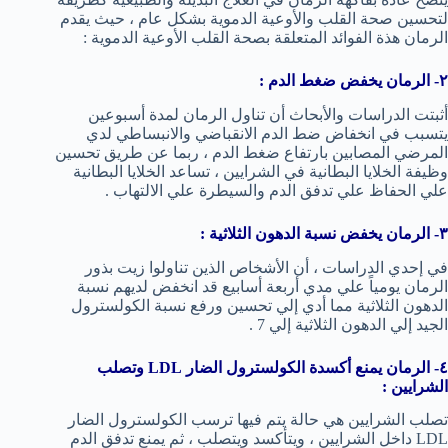
لتحسين صحة القلب والأوعية الدموية بشكل عام ، حيث يقدم
الرمان هذة الفوائد المتعلقة بصحة القلب الأوعية الدموية :
٢- الرمان يخفض ضغط الدم :
أثبتت الدراسات والأبحاث أن تناول الرمان لمدة أسبوعين
يتسبب في انخفاض ضط الدم الانقباضي والانبساطي لدي
المرضي المصابين بارتفاع ضغط الدم ، ربما عن طريق تحسين
وظيفة الخلايا البطانية في الشرايين ، تساعد الخلايا البطانية
علي الحفاظ علي تدفق الدم والسيطرة علي الالتهاب .
٣- الرمان يخفض نسبة الدهون الثلاثية :
في إحدي الدراسات ، أن الأشخاص الذين تناولوا زيت بذور
الرمان يومياً علي مدي أربعة أسابيع قد انخفض لديهم نسبة
الدهون الثلاثية مما أدي إلي تحسين ورفع نسبة الكولسترول
الجيد إلي الدهون الثلاثية إلي 7 .
٤- الرمان يمنع أكسدة الكولسترول الضار
LDL وتصلب
الشرايين :
تصلب الشرايين هي حالة يتم فيها ترسب الكولسترول الضار
LDL داخل الشرايين ، ويتأكسد ويتصلب ، ثم يمنع تدفق الدم