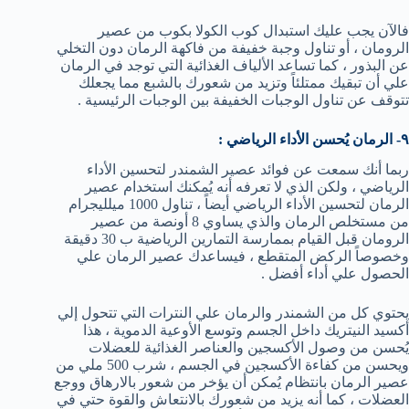
فالآن يجب عليك استبدال كوب الكولا بكوب من عصير
الرومان ، أو تناول وجبة خفيفة من فاكهة الرمان دون التخلي
عن البذور ، كما تساعد الألياف الغذائية التي توجد في الرمان
علي أن تبقيك ممتلئاً وتزيد من شعورك بالشبع مما يجعلك
تتوقف عن تناول الوجبات الخفيفة بين الوجبات الرئيسية .
٩- الرمان يُحسن الأداء الرياضي :
ربما أنك سمعت عن فوائد عصير الشمندر لتحسين الأداء
الرياضي ، ولكن الذي لا تعرفه أنه يُمكنك استخدام عصير
الرمان لتحسين الأداء الرياضي أيضاً ، تناول 1000 ميلليجرام
من مستخلص الرمان والذي يساوي 8 أونصة من عصير
الرومان قبل القيام بممارسة التمارين الرياضية ب 30 دقيقة
وخصوصاً الركض المتقطع ، فيساعدك عصير الرمان علي
الحصول علي أداء أفضل .
يحتوي كل من الشمندر والرمان علي النترات التي تتحول إلي
أكسيد النيتريك داخل الجسم وتوسع الأوعية الدموية ، هذا
يُحسن من وصول الأكسجين والعناصر الغذائية للعضلات
ويحسن من كفاءة الأكسجين في الجسم ، شرب 500 ملي من
عصير الرمان بانتظام يُمكن أن يؤخر من شعور بالارهاق ووجع
العضلات ، كما أنه يزيد من شعورك بالانتعاش والقوة حتي في