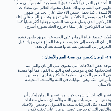
الناتجة عن التعرض للأشعة فوق البنفسجية للشمس إلي منع
ظهور حب الشباب وذلك بفضل محتواه العالي من مضادات
الأكسدة ، كما يعمل حمض الإلاجيك علي الحد من ظهور
التجاعيد ، ويعمل الكاتيكين علي تعزيز وتحفيز الجلد علي إنتاج
الكولاجين الذي يعمل علي شد البشرة وجعلها أكثر شباباً كما
يساعد الكولاجين علي شفاء جروح الجلد بصورة أسرع .
يُمكن تطبيق قناع الرمان علي الوجه عن طريق طحن قشور
الرمان المجففة إلي عجينة ، ضع هذا القناع علي وجهك قبل
التعرض إلي الشمس بساعة واغسله بعد أن يجف .
١٦- الرمان يُحسن من صحة الفم والأسنان :
يوجد بعض العلاجات التي تحتوي علي الرمان والتي يتم
استخدامها كعلاج موضعي لعلاج التهاب الفم ، كما أنها مفيدة
في الحد من العدوي الفطرية والبكتيرية لدي المصابين
بأمراض اللثة وهي التهابات في اللثة والأنسجة المحيطة
بالأسنان
تشير الأبحاث أن شرب كوب من عصير الرمان يُمكن أن
يخفض من الترسبات بين اللثة والأسنان ، تعمل مضادات
الأكسدة مثل المركبات متعددة الفينول ، وجمض الإلاجيك
والتانين التي توجد في عصير الرمان علي تجنب تكون