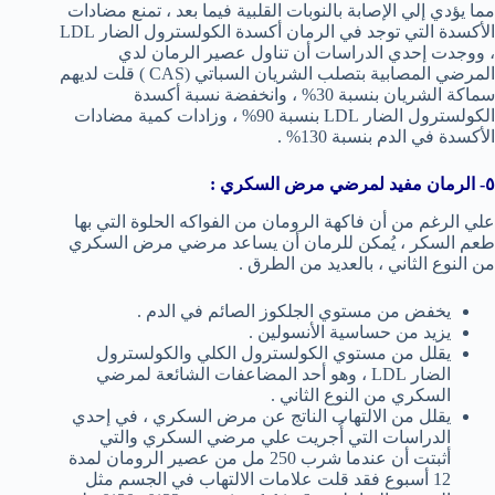
مما يؤدي إلي الإصابة بالنوبات القلبية فيما بعد ، تمنع مضادات
الأكسدة التي توجد في الرمان أكسدة الكولسترول الضار LDL
، ووجدت إحدي الدراسات أن تناول عصير الرمان لدي
المرضي المصابية بتصلب الشريان السباتي (CAS ) قلت لديهم
سماكة الشريان بنسبة 30% ، وانخفضة نسبة أكسدة
الكولسترول الضار LDL بنسبة 90% ، وزادات كمية مضادات
الأكسدة في الدم بنسبة 130% .
٥- الرمان مفيد لمرضي مرض السكري :
علي الرغم من أن فاكهة الرومان من الفواكه الحلوة التي بها
طعم السكر ، يُمكن للرمان أن يساعد مرضي مرض السكري
من النوع الثاني ، بالعديد من الطرق .
يخفض من مستوي الجلكوز الصائم في الدم .
يزيد من حساسية الأنسولين .
يقلل من مستوي الكولسترول الكلي والكولسترول
الضار LDL ، وهو أحد المضاعفات الشائعة لمرضي
السكري من النوع الثاني .
يقلل من الالتهاب الناتج عن مرض السكري ، في إحدي
الدراسات التي أُجريت علي مرضي السكري والتي
أثبتت أن عندما شرب 250 مل من عصير الرومان لمدة
12 أسبوع فقد قلت علامات الالتهاب في الجسم مثل