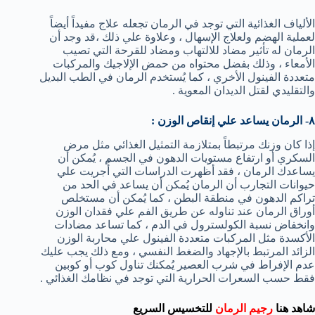
الألياف الغذائية التي توجد في الرمان تجعله علاج مفيداً أيضاً
لعملية الهضم ولعلاج الإسهال ، وعلاوة علي ذلك ،قد وجد أن
الرمان له تأثير مضاد للالتهاب ومضاد للقرحة التي تصيب
الأمعاء ، وذلك بفضل محتواه من حمض الإلاجيك والمركبات
متعددة الفينول الأخري ، كما يُستخدم الرمان في الطب البديل
والتقليدي لقتل الديدان المعوية .
٨- الرمان يساعد علي إنقاص الوزن :
إذا كان وزنك مرتبطاً بمتلازمة التمثيل الغذائي مثل مرض
السكري أو ارتفاع مستويات الدهون في الجسم ، يُمكن أن
يساعدك الرمان ، فقد أظهرت الدراسات التي أُجريت علي
حيوانات التجارب أن الرمان يُمكن أن يساعد في الحد من
تراكم الدهون في منطقة البطن ، كما يُمكن أن مستخلص
أوراق الرمان عند تناوله عن طريق الفم علي فقدان الوزن
وانخفاض نسبة الكولسترول في الدم ، كما تساعد مضادات
الأكسدة مثل المركبات متعددة الفينول علي محاربة الوزن
الزائد المرتبط بالإجهاد والضغط النفسي ، ومع ذلك يجب عليك
عدم الإفراط في شرب العصير يُمكنك تناول كوب أو كوبين
فقط حسب السعرات الحرارية التي توجد في نظامك الغذائي .
شاهد هنا
رجيم الرمان
للتخسيس السريع