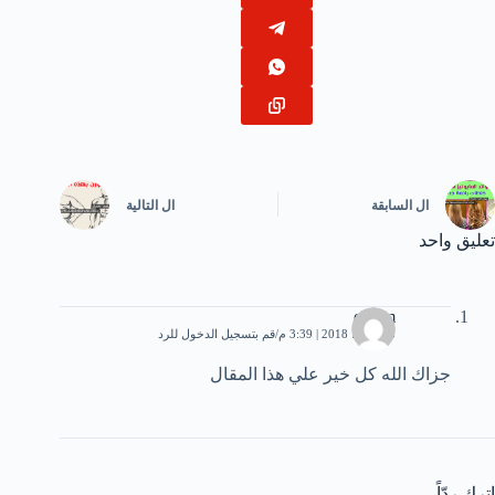
ال
السابقة
ال
التالية
تعليق واحد
elham
28 يونيو، 2018 | 3:39 م
قم بتسجيل الدخول للرد
جزاك الله كل خير علي هذا المقال
اترك ردّاً