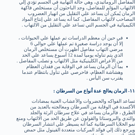
المفاصل الروماتيدي، وهي حالة التهابية في الجسم تؤدي إلي
الالتهاب المؤلم للمفاصل، وجد الباحثون أن مستخلص فاكهة
الرمان يُمكن أن يساعد علي التقليل من انهيار العضروب
المصاحب لالتهاب المفاصل، كما أنه يساعد علي إنتاج المواد
الكيميائية في الجسم التي تساعد علي التقليل من الالتهاب .
في حين أن معظم الدراسات تم عملها علي الحيوانات ،
إلا أن يوجد دراسة صغيرة تم عملها علي حوالي 6
مرضي التهاب مفاصل أظهرت أن مستخلص الرمان
الذي يتم تناوله يومياً لمدة 12 أسبوع يساعد علي الحد
من الأعراض الكلينيكية مثل الالتهاب و تصلب المفاصل .
بما أن الرمان يساعد في الوقاية من فقدان العظام
وهشاشة العظام، فاحرصي علي تناول بانتظام عندما
يقترب سن اليأس .
١١- الرمان يعالج عدة أنواع من السرطان :
تساعد الفواكه والخضروات والأعشاب الغنية بمضادات
الأكسدة في الوقاية من السرطان ومعالجته بالعديد من
الطرق ، فالرمان يساعد في علاج سرطان الرئة والجلد
والثدي والبروستاتا والقولون عن طريق الحد من الالتهاب ومنع
نمو الخلايا السرطانية كما أنه يسيطر علي انتشار السرطان
ويرجع ذلك إلي فوائد المركبات متعددة الفينول مثل حمض