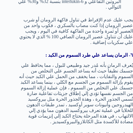
البروتين التفاعلي و interlukin-6 بنسبة 32% و30% علي
التوالي .
يجب عليك عدم الإفراط في تناول فاكهة الرومان أو شرب
عصير الرومان إذا كنت مصاب بالسكري ، فكوب واحد من
العصير أو ثمرة واحدة من الفاكهة كافية في اليوم ، ويجب
عليك أن تتناول عصير الرومان الصافي 100 % الذي لا يحتوي
علي سكريات إضاقية .
٦- الرمان يساعد علي طرد السموم من الكبد :
يُعرف الرمان بأنه مُدر جيد وطبيعي للبول ، مما يحافظ علي
جسمك نظيفاً حيث أنه يساعد الجسم علي التخلص من
السموم والنفايات ، مما يخفف من الحمل علي الكبد حيث أنه
يقوم بإزالة السموم من الجسم مع الكلي ، بينما يساعد الكبد
جسمك علي التخلص من السموم ، فإن عملية إزالة السموم
من الجسم نفسها تؤدي إلي إطلاق جزيئات تفاعلية ضارة
تُسمي الجذور الحرة ، وهذة الجذور الحرة مثل بيروكسيد
الهيدروجين وأنيونات سوبر أوكسيد ، تمدر طبقات الدهون
للخلايا في عملية تعرف بيروكسيد الدهون مما يؤدي إلي
الالتهاب ، في هذة المرحلة يحتاج الكبد إلي إنزيمات قوية
مضادة للأكسدة مثل الكاتلازوالبيروكسيديز .