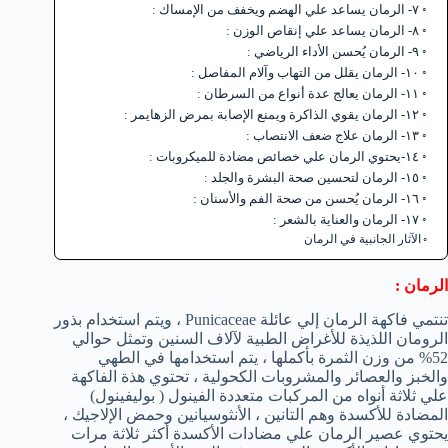
٧- الرمان يساعد علي الهضم ويخفف من الإمساك :
٨- الرمان يساعد علي إنقاص الوزن :
٩- الرمان يُحسن الأداء الرياضي :
١٠- الرمان يقلل من التهاب وآلام المفاصل :
١١- الرمان يعالج عدة أنواع من السرطان :
١٢- الرمان يقوي الذاكرة ويمنع الإصابة بمرض الزهايمر :
١٣- الرمان علاج ضعف الانتصاب :
١٤-يحتوي الرمان علي خصائص مضادة للميكروبات :
١٥- الرمان لتحسين صحة البشرة والجلد :
١٦- الرمان يُحسن من صحة الفم والأسنان :
١٧- الرمان والعناية بالشعر :
الآثار الجانبية في الرمان
الرمان :
تنتمي فاكهة الرمان إلي عائلة Punicaceae ، ويتم استخدام بذور
الرومان اللذيذة للأغراض الطبية لآلاف السنين وتمثل حوالي
52% من وزن الثمرة بأكملها ، يتم استخدامها في الطهي
والخبز والعصائر والمشروبات الكحولية ، تحتوي هذة الفاكهة
علي ثلاثة أنواه من المركبات متعددة الفينول ( بوليفينول)
المضادة للأكسدة وهم التانين ، الأنثوسيانين وحمض الإلاجيك ،
يحتوي عصير الرمان علي مضادات الأكسدة أكثر ثلاثة مرات