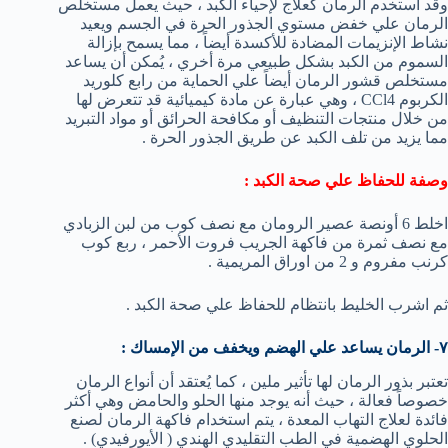
وقد استخدم الرمان كعلاج لإحياء الكبد ، حيث يعمل مستخلص
الرمان علي خفض مستوي الجذور الحرة في الجسم ويعيد
نشاط الإنزيمات المضادة للأكسدة أيضاً ، مما يسمح بإزالة
السموم من الكبد بشكل طبيعي مرة أخري ، يُمكن أن يساعد
مستخلص قشور الرمان أيضاً علي الحماية من رابع كلوريد
الكربوم CCl4 ، وهي عبارة عن مادة كيميائية قد تتعرض لها
من خلال منتجات التنظيف أو مكافحة الحرائق أو مواد التبريد
مما يزيد من تلف الكبد عن طريق الجذور الحرة .
وصفة للحفاظ علي صحة الكبد :
اخلط 6 أونصة عصير الرومان مع نصف كوب من لبن الزبادي
مع نصف ثمرة من فاكهة الجريب فروت الأحمر ، ربع كوب
كرنب مفروم و 2 من اوراق المريمية .
ثم اشرب الخليط بانتظام للحفاظ علي صحة الكبد .
٧- الرمان يساعد علي الهضم ويخفف من الإمساك :
تعتبر بذور الرمان لها تأثير ملين ، كما يُعتقد أن أنواع الرمان
خصوصاً فعالة ، حيث أنه يوجد منها الحلو والحامض وهي أكثر
فائدة لعلاج التهاب المعدة ، يتم استخدام فاكهة الرمان لصنع
الحلوي الهضمية في الطب التقليدي الهندي ( الأيورفيدي) .