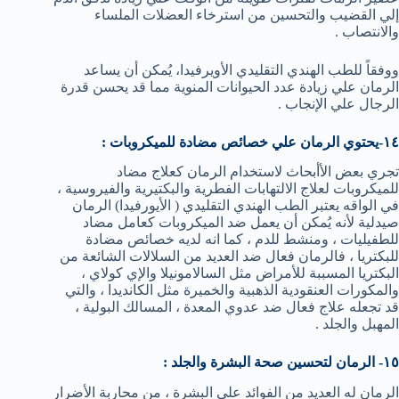
إلي القضيب والتحسين من استرخاء العضلات الملساء
والانتصاب .
ووفقاً للطب الهندي التقليدي الأويرفيدا، يُمكن أن يساعد
الرمان علي زيادة عدد الحيوانات المنوية مما قد يحسن قدرة
الرجال علي الإنجاب .
١٤-يحتوي الرمان علي خصائص مضادة للميكروبات :
تجري بعض الأأبحاث لاستخدام الرمان كعلاج مضاد
للميكروبات لعلاج الالتهابات الفطرية والبكتيرية والفيروسية ،
في الواقه يعتبر الطب الهندي التقليدي ( الأيورفيدا) الرمان
صيدلية لأنه يُمكن أن يعمل ضد الميكروبات كعامل مضاد
للطفيليات ، ومنشط للدم ، كما انه لديه خصائص مضادة
للبكتريا ، فالرمان فعال ضد العديد من السلالات الشائعة من
البكتريا المسببة للأمراض مثل السالامونيلا والإي كولاي ،
والمكورات العنقودية الذهبية والخميرة مثل الكانديدا ، والتي
قد تجعله علاج فعال ضد عدوي المعدة ، المسالك البولية ،
المهبل والجلد .
١٥- الرمان لتحسين صحة البشرة والجلد :
الرمان له العديد من الفوائد علي البشرة ، من محاربة الأضرار