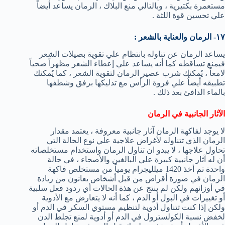
مستعمرة بكتيرية ، وبالتالي منع البلاك ، الرمان يساعد أيضاً
علي تحسين قوة اللثة .
١٧- الرمان والعناية بالشعر :
يساعد الرمان عن تناوله بانتظام علي تقوية بصيلات الشعر
فيمنع تساقطه كما أنه يساعد علي إعطاء الشعر مظهراً صحياً
لامعاً ، يُمكنك شرب عصير الرمان لتقوية الشعر ، كما يُمكنك
تطبيقه أيضاُ علي فروة الرأس مع تدليكها برفق وشطفها
بالماء الدافئ بعد ذلك .
الآثار الجانبية في الرمان
لا يوجد لفاكهة الرمان آثار جانبية معروفة ، يعتمد مقدار
الرمان الذي تتناوله لأغراض علاجية علي نوع الحالة التي
تحاول علاجها ، لا يبدو ان تناول الرمان واستخدام مستخلصاته
أن له آثار جانبية كبيرة علي البالغين والأصحاء ، في حالة
واحدة تم أخذ 1420 ميلليجرام يومياً من مستخلص فاكهة
الرمان في صورة أقراص من قبل أشخاص يعانون من زيادة
في أوزانهم ولكن لم ينتج عن هذة الحالات أي ردود فعل سلبية
أو تغييرات في البول أو الدم ، كما أنه لا يتعارض مع الأدوية
ولكن إذا كنت تتناول أدوية لتنظيم مستوي السكر في الدم أو
لخفض نسبة الكولسترول في الدم أو أدوية لمنع تجلط الدن