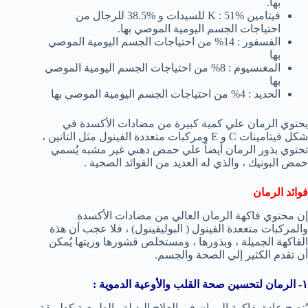
بها.
فيتامين K : 51% للسيدات و %38.5 للرجال من
احتياجات الجسم اليومية الموصي بها.
الفسفور : 14% من احتياجات الجسم اليومية الموصي
بها
المغنسيوم : 8% من احتياجات الجسم اليومية الموصي
بها
الحديد : 4% من احتياجات الجسم اليومية الموصي بها
يحتوي الرمان علي كمية كبيرة من مضادات الأكسدة في
شكل فيتامينات C و E ومركبات متعددة الفينول مثل التانين ،
تحتوي بذور الرمان أيضاً علي حمض دهني غير مشبه يُسمي
حمض البونيك ، والذي له العديد من الفوائد الصحية .
فوائد الرمان
إن محتوي فاكهة الرمان العالي من مضادات الأكسدة
والمركبات متععدة الفينول ( البوليفينول) ، فلا عجب أن هذة
الفاكهة الجميلة ، وبذورها ، ومستخلص قشورها وزيتها يُمكن
أن تقدم الكثير إلي الصحة والجسم.
١- الرمان لتحسين صحة القلب والأوعية الدموية :
يُنصح عادة بفاكهة الرمان في العلاج البديلة والطبيعية كطريقة