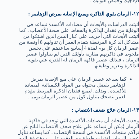
الإلاجيك وحمض البونيك .
١٢- الرمان يقوي الذاكرة ويمنع الإصابة بمرض الزهايمر :
أثبتت الدراسات والأبحاث أن مضادات الأكسدة تساعد في
الوقاية من فقدان الذاكرة والحفاظ علي صحة الأعصاب ، كما
أثبتت الأبحاث التي أُجريت علي كبار السن الذين اشتكوا من
مشاكل الذاكرة المرتبطة بتقدم العمر أن تناولهم 8 أونصة من
عصر الرمان كل يوم لمدة 4 أسابيع ساعدهم علي تحسن
ملحوظ في ذاكرتهم مقارنة بأولئك الذين لم يتناولوا عصير
الرمان ، فبذلك عصير فاكهة الرمان له القدرة علي تقويه
الذاكرة وتعزيز وظيفتها .
كما يساعد عصير الرمان علي منع الإصابة بمرض
الزهايمر بفضل محتواه من المواد الكيميائية المضادة
للأكسدة . وبذلك، لتمنع فقدان الذكرة المرتبط بتقدم
العمر ننصحك بتناول كول من عصير الرمان يومياً .
١٣- الرمان علاج ضعف الانتصاب :
وجدت الأبحاث أن مضادات الأكسدة التي توجد في فاكهة
الرمان يُمكن أن تساعد علي علاج ضعف الانتصاب الناتج عن
تراكم منتجات الأكسدة في أنسجة الإنتصاب ، كما يساعد تناول
عصير الرمات لفترات طويلة من الوقت علي زيادة تدفق الدم