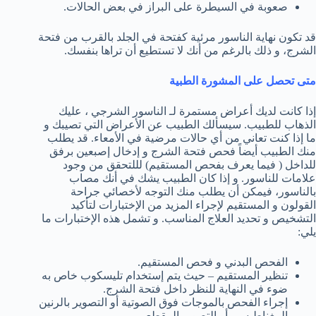
صعوبة في السيطرة على البراز في بعض الحالات.
قد تكون نهاية الناسور مرئية كفتحة في الجلد بالقرب من فتحة
الشرج، و ذلك بالرغم من أنك لا تستطيع أن تراها بنفسك.
متى تحصل على المشورة الطبية
إذا كانت لديك أعراض مستمرة لـ الناسور الشرجي ، عليك
الذهاب للطبيب. سيسألك الطبيب عن الأعراض التي تصيبك و
ما إذا كنت تعاني من أي حالات مرضية في الأمعاء. قد يطلب
منك الطبيب أيضاً فحص فتحة الشرج و إدخال إصبعين برفق
للداخل ( فيما يعرف بفحص المستقيم) لللتحقق من وجود
علامات للناسور. و إذا كان الطبيب يشك في أنك مصاب
بالناسور، فيمكن أن يطلب منك التوجه لأخصائي جراحة
القولون و المستقيم لإجراء المزيد من الإختبارات لتأكيد
التشخيص و تحديد العلاج المناسب. و تشمل هذه الإختبارات ما
يلي:
الفحص البدني و فحص المستقيم.
تنظير المستقيم – حيث يتم إستخدام تليسكوب خاص به
ضوء في النهاية للنظر داخل فتحة الشرج.
إجراء الفحص بالموجات فوق الصوتية أو التصوير بالرنين
المغناطيسي أو التصوير المقطعي.