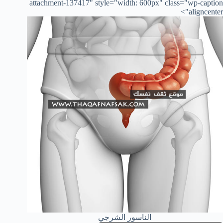
attachment-137417" style="width: 600px" class="wp-caption
aligncenter">
الناسور الشرجي