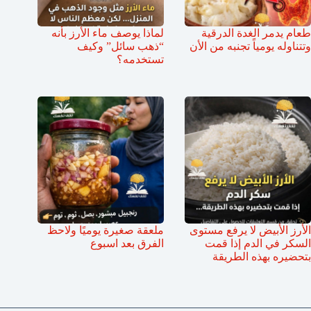
طعام يدمر الغدة الدرقية
لماذا يوصف ماء الأرز بأنه
وتتناوله يومياً تجنبه من الأن
“ذهب سائل” وكيف
تستخدمه؟
الأرز الأبيض لا يرفع مستوى
ملعقة صغيرة يوميًا ولاحظ
السكر في الدم إذا قمت
الفرق بعد اسبوع
بتحضيره بهذه الطريقة