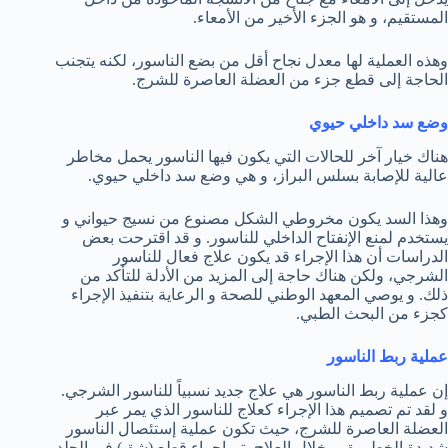
المستقيم، و هو الجزء الأخير من الأمعاء.
وهذه العملية لها معدل نجاح أقل من بضع الناسور، لكنه يتجنب
الحاجة إلى قطع جزء من العضلة العاصرة للشرج.
وضع سد داخلي حيوي
هناك خيار آخر للحالات التي يكون فيها الناسور يحمل مخاطر
عالية للإصابة بسلس البراز، و هي وضع سد داخلي حيوي.
وهذا السد يكون مخروطي الشكل مصنوع من نسيج حيواني و
يستخدم لمنع الإنفتاح الداخلي للناسور. و قد اقترحت بعض
الدراسات أن هذا الإجراء قد يكون علاج فعال للناسور
الشرجي، ولكن هناك حاجة إلى المزيد من الأدلة للتأكد من
ذلك. و يوصي المعهد الوطني للصحة و الرعاية بتنفيذ الإجراء
كجزء من البحث الطبي.
عملية ربط الناسور
إن عملية ربط الناسور هي علاج جديد نسبياً للناسور الشرجي.
و لقد تم تصميم هذا الإجراء كعلاج للناسور الذي يمر عبر
العضلة العاصرة للشرج، حيث تكون عملية إستئصال الناسور
شديدة الخطورة. و خلال العلاج يتم إجراء قطع (شق) في الجلد