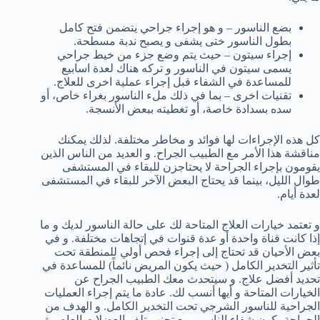
بضع الناسور – و هو إجراء جراحي يتضمن فتح كامل
بطول الناسور ختى يشفى و يصبح ندبة مسطحة.
إجراء سيتون – حيث يتم وضع جزء من خيط جراحي
يسمى سيتون في الناسور و تركه هناك لعدة اسابيع
للمساعدة في الشفاء قبل إجراء عملية اخرى للعلاج.
تقنيات اخرى – بما في ذلك ملء الناسور بغراء خاص، أو
سده بسدادة خاصة، أو تغطيته ببعض الأنسجة.
كل هذه الإجراءات لها فوائد و مخاطر مختلفة. لذلك يمكنك
مناقشة هذا الأمر مع الطبيب الجراح. و العديد من الناس الذين
يقومون بإجراء الجراحة لا يحتاجزن للبقاء في المستشفى
طوال الليل، بينما قد يحتاج البعض الآخر للبقاء في المستشفى
لعدة أيام.
و تعتمد خيارات العلاج المتاحة لك على حالة الناسور لديك و ما
إذا كانت قناة واحدة أو عدة قنوات في إتجاهات مختلفة. و في
بعض الأحيان قد تحتاج إلى إجراء فحص أولي للمنطقة تحت
تأثير التخدير الكامل ( حيث يكون المريض نائماً) للمساعدة في
تحديد أفضل علاج. و سيتحدث معك الطبيب الجراح عن
الخيارات المتاحة و أيها أنسب لك. عادة ما يتم إجراء العمليات
الجراحية للناسور الشرجي تحت التخدير الكامل. و الهدف من
الجراحة يكون شفاء الناسور مع تجنب تلف العضلات العاصرة