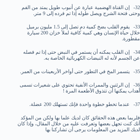
32- إن القناة الهضمية عبارة عن أنبوب طويل يمتد من الفم
وحتى فتحة الشرج ويصل طوله إذا تم فرده إلى 9 متر.
33- يقوم القلب بضخ كمية دم تصل إلى 1.5 مليون برميل
خلال حياة الإنسان وهي كمية كافية لملأ خزان 200 سيارة
مقطورة.
34- إن القلب يمكنه أن يستمر في النبض حتى إذا تم فصله
عن الجسم لأنه له النبضات الكهربائية الخاصة به.
35- يتسمر المخ في التطور حتى أواخر الأربعينات من العمر.
36- إن الرئتين والممرات الأنفية تحتوي على شعيرات تسمى
أهداب يمكنها أن تتذوق الأطعمة المرة !
37- عندما تخطو خطوة واحدة فإنك تستهلك 200 عضلة.
فلربما بعض هذه الحقائق كان لديك علما بها ولكن من المؤكد
أنك كنت تجهل بعضها وتعرفت عليه من خلال المقال، وإذا كان
لديك المزيد من المعلومات يرجى أن تشاركنا بها