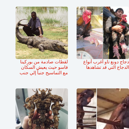
دجاج دونغ تاو أغرب أنواع
لقطات صادمة من بوركينا
الدجاج التي قد تشاهدها
فاسو حيث يعيش السكان
مع التماسيح جنباً إلي جنب