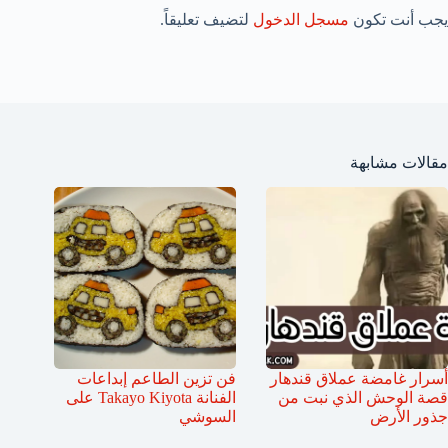
يجب أنت تكون
مسجل الدخول
لتضيف تعليقاً.
مقالات مشابهة
أسرار غامضة عملاق قندهار
فن تزين الطاعم إبداعات
قصة الوحش الذي نبت من
الفنانة Takayo Kiyota على
جذور الأرض
السوشي