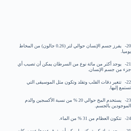
20- يفرز جسم الإنسان حوالي لتر (0.26 جالون) من المخاط
يوميا.
21- يوجد أكثر من مائة نوع من السرطان يمكن أن تصيب أي
جزء من جسم الإنسان.
22- تتغير دقات القلب وتقلد وتكون مثل الموسيقى التي
تستمع إليها.
23- يستخدم المخ حوالي 20 % من نسبة الأكسجين والدم
الموجودين بالجسم.
24- تتكون العظام من 31 % من الماء.
25- يوجد بفمك كمية بكتيريا يمكن أن يفوق عددها عدد سكان