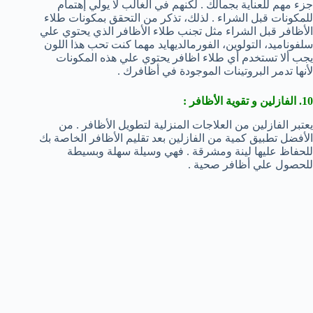
جزء مهم للعناية بجمالك . لكنهم في الغالب لا يولي إهتمام
للمكونات قبل الشراء . لذلك، تذكر من التحقق بمكونات طلاء
الأظافر قبل الشراء مثل تجنب طلاء الأظافر الذي يحتوي علي
سلفوناميد، التولوين، الفورمالديهايد مهما كنت تحب هذا اللون
يجب ألا تستخدم أي طلاء اظافر يحتوي علي هذه المكونات
لأنها تدمر البروتينات الموجودة في أظافرك .
10. الفازلين و تقوية الأظافر :
يعتبر الفازلين من العلاجات المنزلية لتطويل الأظافر . من
الأفضل تطبيق كمية من الفازلين بعد تقليم الأظافر الخاصة بك
للحفاظ عليها لينة ومشرقة . فهي وسيلة سهلة وبسيطة
للحصول علي أظافر صحية .