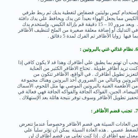
إستخدام كيس بوليثين فضفاض لتغطية يديك ثم ربط طرفي
الكيس مما يجعل الهواء بعيداً عن يدك ويحافظ علي يدك دافئة
. وبعد مرور 10 – 15 دقيقة قم بإزالة الكيس، وإستخدم يدك
في التدليك أو إضافة معلقة صغيرة من الملح لتنظيف الأظافر
بما فيها زوايا الأظافر ثم الفرك لمدة 5 دقائق .
6. نظام غذائي غني بالبروتين :
يجب أن تهتم بما يطبق علي أظافرك وهذا قد لا يكون كافي إذا
كنت تريد أظافر طويلة . تحتاج الاظافر الكثير من العناية
لتعزيز تطويل أظافرك . في الواقع، الأظافر تتكون من
البروتين وبالتالي من الضروري أخذ البروتين وهناك مجموعة
من الأطعمة الغنية بالبروتين الموصي بها مثل اللحوم، الأسماك
البيضاء، الجبن، الفواكه الجافة والفواكه الجافة فهي فعالة في
تحفيز تطويل الأظافر وسوف توفر نتيجة هائلة بعد الإستهلاك .
7. تجنب قضم الأظافر :
من العادات السيئة هي قضم الأظافر وخصوصاً عندما تتعرض
لضغط عصبي . هذه العادة السيئة يمكن أن تؤثر سلباً علي
معدل نمو اظافرك . إذا كنت تعاني من قضم أظافرك لن