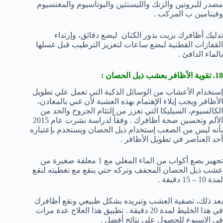
مصدر للبروتين والزنك والليستثين والبوتاسيوم والمغنسيوم
وفيتامين ب المركب .
تدليك أظافرك بزيت بذور الكتان لبضع دقائق، وإرتداء
القفازات القطنية لبضع ساعات لتعزيز الترطيب قبل غسلها
بالماء الدافئ .
18. تقوية الأظافر بعشب ذيل الحصان :
إستخدام الأعشاب من الوسائل الذكية التي تعمل علي تطويل
الأظافر ويجب إيلاء الإهتمام بهذه العشبة لأن غني بالمعادن،
الكالسيوم، السيليكا التي تعزز من إلتئام الجروح والحد من
الألم وتحسين صحة أظافرك . وفقاً لدراسة نشرت عام 2015
بأنه ليس من الصعب إستخدام ذيل الحصان ويستخدم بإعتباره
أحد العناصر في تطويل الأظافر .
تجهيز بضع أكواب من الماء المغلي مع 1 معلقة صغيرة من
عشب ذيل الحصان المجفف وتركه حتي ينقع مع تغطيته لنقع
لمدة 10 – 15 دقيقة .
بعد ذلك، تصفية العشب وتبريده بشكل طبيعي ونقع أظافرك
في هذا الخليط لمدة 20 دقيقة . تطبيق هذا العلاج عدة مرات
في الإسبوع للحصول علي نتائج أفضل .