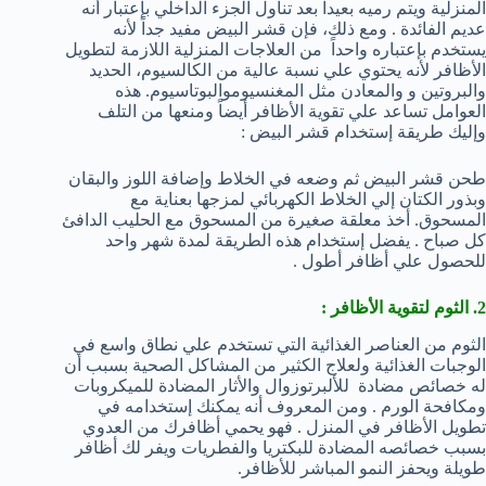
المنزلية ويتم رميه بعيداً بعد تناول الجزء الداخلي بإعتبار أنه
عديم الفائدة . ومع ذلك، فإن قشر البيض مفيد جداً لأنه
يستخدم بإعتباره واحداً من العلاجات المنزلية اللازمة لتطويل
الأظافر لأنه يحتوي علي نسبة عالية من الكالسيوم، الحديد
والبروتين و والمعادن مثل المغنسيوموالبوتاسيوم. هذه
العوامل تساعد علي تقوية الأظافر أيضاً ومنعها من التلف
وإليك طريقة إستخدام قشر البيض :
طحن قشر البيض ثم وضعه في الخلاط وإضافة اللوز والبقان
وبذور الكتان إلي الخلاط الكهربائي لمزجها بعناية مع
المسحوق. أخذ معلقة صغيرة من المسحوق مع الحليب الدافئ
كل صباح . يفضل إستخدام هذه الطريقة لمدة شهر واحد
للحصول علي أظافر أطول .
2. الثوم لتقوية الأظافر :
الثوم من العناصر الغذائية التي تستخدم علي نطاق واسع في
الوجبات الغذائية ولعلاج الكثير من المشاكل الصحية بسبب أن
له خصائص مضادة للألبرتوزوال والأثار المضادة للميكروبات
ومكافحة الورم . ومن المعروف أنه يمكنك إستخدامه في
تطويل الأظافر في المنزل . فهو يحمي أظافرك من العدوي
بسبب خصائصه المضادة للبكتريا والفطريات ويفر لك أظافر
طويلة ويحفز النمو المباشر للأظافر.