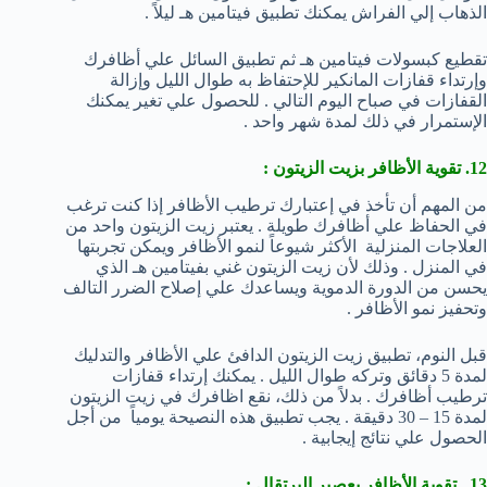
الذهاب إلي الفراش يمكنك تطبيق فيتامين هـ ليلاً .
تقطيع كبسولات فيتامين هـ ثم تطبيق السائل علي أظافرك
وإرتداء قفازات المانكير للإحتفاظ به طوال الليل وإزالة
القفازات في صباح اليوم التالي . للحصول علي تغير يمكنك
الإستمرار في ذلك لمدة شهر واحد .
12. تقوية الأظافر بزيت الزيتون :
من المهم أن تأخذ في إعتبارك ترطيب الأظافر إذا كنت ترغب
في الحفاظ علي أظافرك طويلة . يعتبر زيت الزيتون واحد من
العلاجات المنزلية الأكثر شيوعاً لنمو الأظافر ويمكن تجربتها
في المنزل . وذلك لأن زيت الزيتون غني بفيتامين هـ الذي
يحسن من الدورة الدموية ويساعدك علي إصلاح الضرر التالف
وتحفيز نمو الأظافر .
قبل النوم، تطبيق زيت الزيتون الدافئ علي الأظافر والتدليك
لمدة 5 دقائق وتركه طوال الليل . يمكنك إرتداء قفازات
ترطيب أظافرك . بدلاً من ذلك، نقع اظافرك في زيت الزيتون
لمدة 15 – 30 دقيقة . يجب تطبيق هذه النصيحة يومياً من أجل
الحصول علي نتائج إيجابية .
13. تقوية الأظافر بعصير البرتقال :