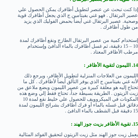
إذا كنت تبحث عن عنصر لتطويل أظافرك يمكن الحصول علي
عصير البرتقال . فهو غني بفيتامين ج الذي يجعل أظافرك قوية
وصحية. عصير البرتقال غني أيضاً بحمض الفوليك الذي يزيد
من طول أظافرك .
إستخدام كمية من عصير البرتقال الطازج ونقع أظافرك لمدة
10 – 15 دقيقة، ثم غسل أظافرك بالماء الدافئ وإستخدام
مرطب الأظافر المعتاد .
14. الليمون لتقوية الأظافر :
الليمون من العلاجات المنزلية لتطويل الأظافر، ويرجع ذلك
لأنه غني بفيتامين ج الذي يوفر التألق أيضاً لأظافرك . كل ما
تحتاج إليه هو معلقة كبيرة من عصير الليمون وبضع ملاعق من
زيت الزيتون . الطريقة بسيطة جداً، تحتاج فقط إلي وضع هذه
المكونات في الميكروويف للحصول علي خليط نقع لمدة 10
دقائق قبل غسله بالماء أو فرك أظافرك بشرائح الليمون لمدة
15 دقيقة قبل الشطف بالماء الدافئ .
15. تقوية الأظافر بزيت جوز الهند :
يعمل زيت جوز الهند مثل زيت الزيتون لتحقيق الفوائد المثالية