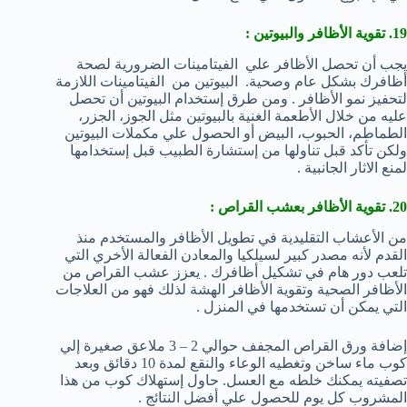
19. تقوية الأظافر والبيوتين :
يجب أن تحصل الأظافر علي الفيتامينات الضرورية لصحة
أظافرك بشكل عام وصحية. البيوتين من الفيتامينات اللازمة
لتحفيز نمو الأظافر . ومن طرق إستخدام البيوتين أن تحصل
عليه من خلال الأطعمة الغنية بالبيوتين مثل الجوز، الجزر،
الطماطم، الحبوب، البيض أو الحصول علي مكملات البيوتين
ولكن تأكد قبل تناولها من إستشارة الطبيب قبل إستخدامها
لمنع الاثار الجانبية .
20. تقوية الأظافر بعشب القراص :
من الأعشاب التقليدية في تطويل الأظافر والمستخدم منذ
القدم لأنه مصدر كبير لسيلكيا والمعادن الفعالة الأخري التي
تلعب دور هام في تشكيل أظافرك . يعزز عشب القراص من
الأظافر الصحية وتقوية الأظافر الهشة لذلك فهو من العلاجات
التي يمكن أن تستخدمها في المنزل .
إضافة ورق القراص المجفف حوالي 2 – 3 ملاعق صغيرة إلي
كوب ماء ساخن وتغطيه الوعاء والنقع لمدة 10 دقائق وبعد
تصفيته يمكنك خلطه مع العسل. حاول إستهلاك كوب من هذا
المشروب كل يوم للحصول علي أفضل النتائج .