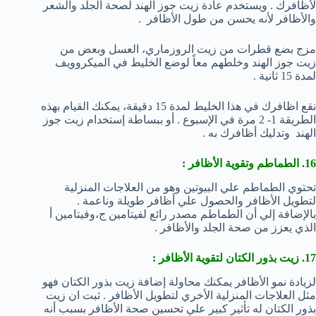
لأظافرك . ويستخدم عادة زيت جوز الهند لصحة الجلد والشعر
والأظافر لأنه يحسن من طول الأظافر .
مزج بضع قطرات من زيت الروزماري، العسل وبعض من
زيت جوز الهند وخلطهم معاً لوضع الخليط في الميكروويف
لمدة 15 ثانية .
نقع اظافرك في هذا الخليط لمدة 15 دقيقة، يمكنك القيام بهذه
الطريقة 1- 2 مرة في الإسبوع . أو ببساطة إستخدام زيت جوز
الهند وتدليك أظافرك به .
16. الطماطم وتقوية الأظافر :
تحتوي الطماطم علي البيوتين وهو من العلاجات المنزلية
لتطويل الأظافر والحصول علي أظافر طويلة وناعمة .
بالإضافة إلي أن الطماطم مصدر رائع لفيتامين ج،وفيتامين أ
الذي يعزز من صحة الجلد والأظافر .
17. زيت بذور الكتان لتقوية الأظافر :
لزيادة نمو الأظافر يمكنك محاولة إضافة زيت بذور الكتان فهو
مثل العلاجات المنزلية الأخري لتطويل الأظافر . ثبت ان زيت
بذور الكتان له تأثير كبير علي تحسين صحة الأظافر بسبب أنه