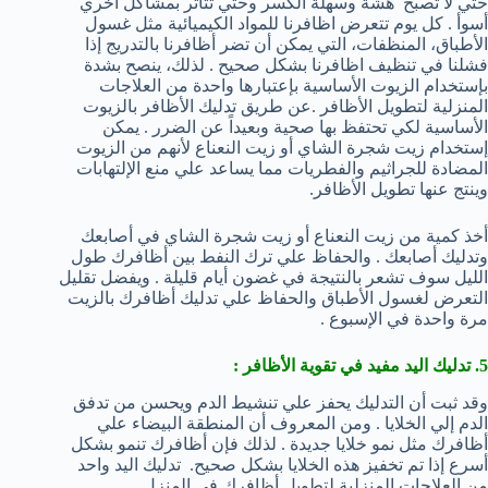
حتي لا تصبح هشة وسهلة الكسر وحتي تتأثر بمشاكل أخري
أسوأ . كل يوم تتعرض اظافرنا للمواد الكيميائية مثل غسول
الأطباق، المنظفات، التي يمكن أن تضر أظافرنا بالتدريج إذا
فشلنا في تنظيف اظافرنا بشكل صحيح . لذلك، ينصح بشدة
بإستخدام الزيوت الأساسية بإعتبارها واحدة من العلاجات
المنزلية لتطويل الأظافر .عن طريق تدليك الأظافر بالزيوت
الأساسية لكي تحتفظ بها صحية وبعيداً عن الضرر . يمكن
إستخدام زيت شجرة الشاي أو زيت النعناع لأنهم من الزيوت
المضادة للجراثيم والفطريات مما يساعد علي منع الإلتهابات
وينتج عنها تطويل الأظافر.
أخذ كمية من زيت النعناع أو زيت شجرة الشاي في أصابعك
وتدليك أصابعك . والحفاظ علي ترك النفط بين أظافرك طول
الليل سوف تشعر بالنتيجة في غضون أيام قليلة . ويفضل تقليل
التعرض لغسول الأطباق والحفاظ علي تدليك أظافرك بالزيت
مرة واحدة في الإسبوع .
5. تدليك اليد مفيد في تقوية الأظافر :
وقد ثبت أن التدليك يحفز علي تنشيط الدم ويحسن من تدفق
الدم إلي الخلايا . ومن المعروف أن المنطقة البيضاء علي
أظافرك مثل نمو خلايا جديدة . لذلك فإن أظافرك تنمو بشكل
أسرع إذا تم تخفيز هذه الخلايا بشكل صحيح. تدليك اليد واحد
من العلاجات المنزلية لتطويل أظافرك في المنزل .