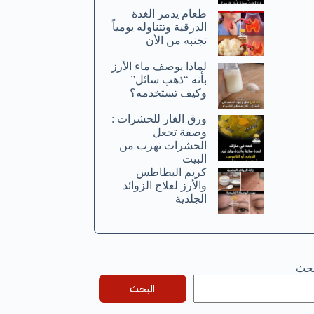
طعام يدمر الغدة
الدرقية وتتناوله يومياً
تجنبه من الأن
لماذا يوصف ماء الأرز
بأنه “ذهب سائل”
وكيف تستخدمه؟
ورق الغار للحشرات :
وصفة تجعل
الحشرات تهرب من
البيت
كريم البطاطس
والأرز لعلاج الزوائد
الجلدية
بحث
البحث