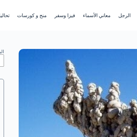
الرجل
معاني الأسماء
فيزا وسفر
منح و كورسات
تحالي
ال