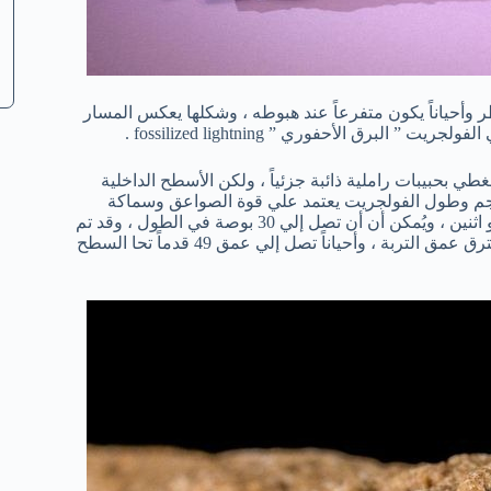
أحياناً يكون متفرعاً عند هبوطه ، وشكلها يعكس المسار
رق الأحفوري ” fossilized lightning .
ا سطح خشن مغطي بحبيبات راملية ذائبة جزئياً ، ولكن الأسطح الداخلية
حجم وطول الفولجريت يعتمد علي قوة الصواعق وسماكة
السرير الرملي ، العديد من فولجريت الرمال يترواح قطرها بين بوصة أو اثنين ، ويُمكن أن أن تصل إلي 30 بوصة في الطول ، وقد تم
العثور علي الفولجريت علي بعد 16 قدماً ، بعض الفولجريت يُمكن أن تخترق عمق التربة ، وأحياناً تصل إلي عمق 49 قدماً تحا السطح