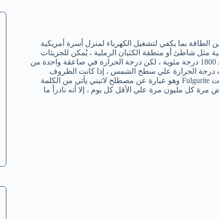
 الطاقة بما يكفي لتشغيل الكهرباء لمنزل أسرة أمريكية
 مثل شاطئ أو منطقة الكثبان الرملية ، يُمكن للجزيئات
الرملية أن تذوب وتندمج معاً في أقل من ثانية ، يذوب الرمل عند حوالي 1800 درجة مئوية ، لكن درجة الحرارة في صاعقة واحدة من
كثر من خمسة أضعاف درجة الحرارة علي سطح الشمس ، إذا كانت الظروف
مناسبة ، فإن الرمل المنصهر يكون أنابيب مجوفة طولية تُسمي فولجريت Fulgurite وهو عبارة عن مصطلح لاتيني يأتي من الكلمة
رب الأرض مرة كل مليون مرة علي الأقل كل يوم ، إلا أنه نادرأ ما