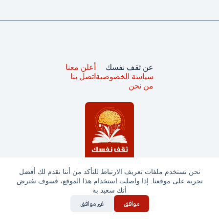
عن ثقف نفسك
أعلن معنا
سياسة الخصوصية
اتصل بنا
من نحن
نحن نستخدم ملفات تعريف الارتباط للتأكد من أننا نقدم لك أفضل
تجربة على موقعنا. إذا واصلت استخدام هذا الموقع، فسوف نفترض
جميع الحقوق محفوظة © ثقف نفسك 2025
أنك سعيد به
موافق
غير موافق