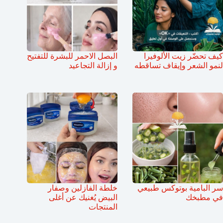
كيف تحضّر زيت الألوفيرا
البصل الاحمر للبشرة للتفتيح
لنمو الشعر وإيقاف تساقطه
و إزالة التجاعيد
سر البامية بوتوكس طبيعي
خلطة الفازلين وصفار
في مطبخك
البيض يُغنيك عن أغلى
المنتجات