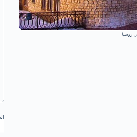
ي روسيا
ال