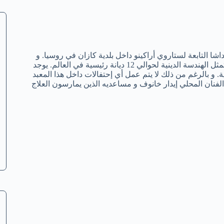
ا التابعة لستاروي أراكينو داخل بلدية كازان في روسيا. و
يتكون المعبد القائم على مساحة صغيرة من عدة قباب و مآدن و أبراج تمثل الهندسة الدينية لحوالي 12 ديانة رئيسية في العالم. يوجد
ة. و بالرغم من ذلك لا يتم عمل أي إحتفالات داخل هذا المعبد
الفنان المحلي إيدار خانوف و مساعديه الذين يمارسون العلاج