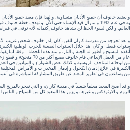
و يعتقد خانوف أن جميع الأديان متساوية، و لهذا فإن معبد جميع الأديان
العالم. و لكن لسوء الحظ لن يشاهد خانوف إكتماله لأنه توفى في فبراير من 
سنوات فقط. و كان هذا خلال السنوات الصعبة للحرب الوطنية الكبيرة و
عام من العمل الإبداعي قام خا
من لوحاته المتاحف الروسية و كذلك بعض الشوارع و الميادين في العد
الكبيرة في علاج إدمان الكحول و إدمان المخدرات و الأمراض المختلفة 
من يساعدون في تطوير المعبد عن طريق المشاركة المباشرة في أعمال ا
و قد أصبح المعبد معلماً شعبياً في مدينة كازان، و التي تفخر بالمزيج ال
الروم و الارثوذكس و غيرها. و يزور هذا المعبد كل من السياح و الناس 