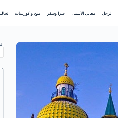
الرجل
معاني الأسماء
فيزا وسفر
منح و كورسات
تحالي
ال