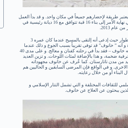
 يعتبر طريقة لإحضارهم جميعاً في مكان واحد. و قد بدأ العمل
به في عام 1992 و مازال قيد الإنشاء حتى الآن. و تهدف خطة خانوف في نهاية الأمر إلى بناء 16 قبة تتوافق مع 16 ديانة رئيسية في
عام 2013.
و بعد تخرجه من مدرسة كازان للفن، كان إلدر خانوف شخص غريب الأطوار حيث إدعى أنه إلتقى بالمسيح عندما كان عمره 3
 أنه ” خانوف” قد توفى تقريباً بسبب الجوع و ذلك عندما
أنقذه المسيح و أظهر له الجنة و النار. و منذ هذه اللحظة – وفقاً لما يقوله خانوف – فقد بدأ في رحلته كفنان و معالج. و على مدى 40
نوف بصنع أكثر من 70 منحوتة و قطع زخرفية ضخمة، و هذا بالإضافة لمئات اللوحات. و تزين العديد
يد من مدن تاتارستان. كما عُرف عن خانوف مجهوداته
الاخرى. و في الواقع فإن المرضى السابقين و الحاليين هم
لبناء أو من خلال رعايته.
سلمي للثقافات المختلفة و التي تشمل التتار الإسلامي و
الذين يبحثون عن العلاج عن خانوف.