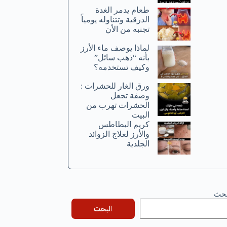
طعام يدمر الغدة
الدرقية وتتناوله يومياً
تجنبه من الأن
لماذا يوصف ماء الأرز
بأنه “ذهب سائل”
وكيف تستخدمه؟
ورق الغار للحشرات :
وصفة تجعل
الحشرات تهرب من
البيت
كريم البطاطس
والأرز لعلاج الزوائد
الجلدية
بحث
البحث