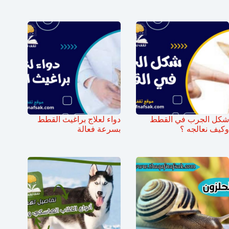
شكل الجرب في القطط
دواء لعلاج براغيث القطط
وكيف نعالجه ؟
بسرعة فعالة