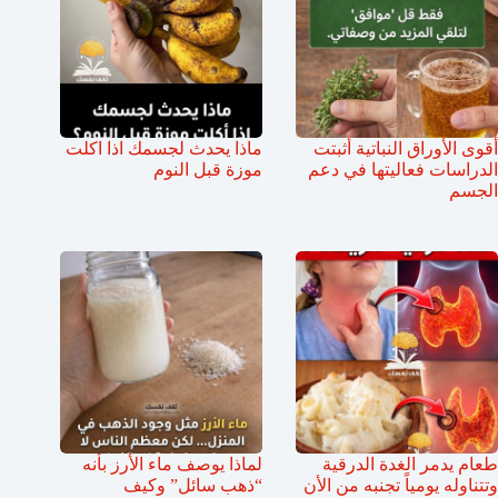
أقوى الأوراق النباتية أثبتت
ماذا يحدث لجسمك اذا اكلت
الدراسات فعاليتها في دعم
موزة قبل النوم
الجسم
طعام يدمر الغدة الدرقية
لماذا يوصف ماء الأرز بأنه
وتتناوله يومياً تجنبه من الأن
“ذهب سائل” وكيف