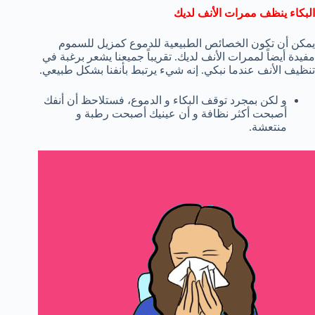
البكاء ينظف ممرات الأنف لديك
يمكن أن تكون الخصائص الطبيعية للدموع كمزيل للسموم
مفيدة أيضاً لممرات الأنف لديك. تقريباً جميعنا يشعر برغبة في
تنظيف الأنف عندما نبكي. إنه شيء يرتبط بأنفنا بشكل طبيعي.
و لكن بمجرد توقف البكاء و الدموع، فستلاحظ أن أنفك
أصبحت أكثر نظافة و أن عينيك أصبحت رطبة و
منتعشة.