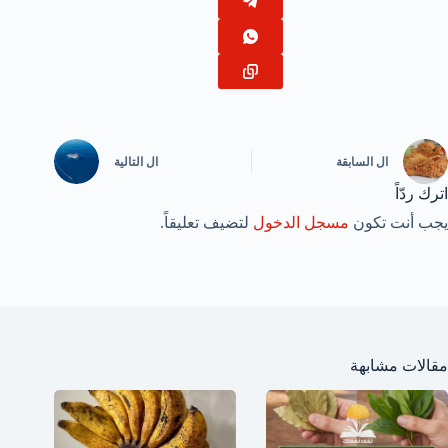
ال
السابقة
ال
التالية
اترك ردّاً
يجب أنت تكون
مسجل الدخول
لتضيف تعليقاً.
مقالات مشابهة