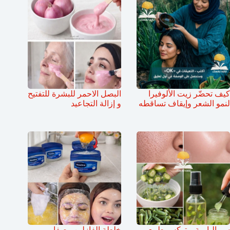
كيف تحضّر زيت الألوفيرا
البصل الاحمر للبشرة للتفتيح
لنمو الشعر وإيقاف تساقطه
و إزالة التجاعيد
سر البامية بوتوكس طبيعي
خلطة الفازلين وصفار