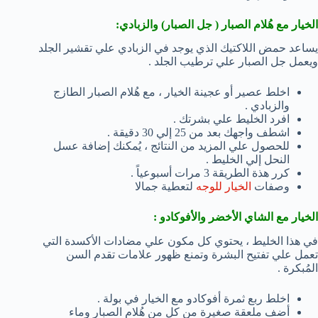
الخيار مع هُلام الصبار ( جل الصبار) والزبادي:
يساعد حمض اللاكتيك الذي يوجد في الزبادي علي تقشير الجلد
ويعمل جل الصبار علي ترطيب الجلد .
اخلط عصير أو عجينة الخيار ، مع هُلام الصبار الطازج
والزبادي .
افرد الخليط علي بشرتك .
اشطف واجهك بعد من 25 إلي 30 دقيقة .
للحصول علي المزيد من النتائج ، يُمكنك إضافة عسل
النحل إلي الخليط .
كرر هذة الطريقة 3 مرات أسبوعياً .
وصفات
الخيار للوجه
لتعطية جمالا
الخيار مع الشاي الأخضر والأفوكادو :
في هذا الخليط ، يحتوي كل مكون علي مضادات الأكسدة التي
تعمل علي تفتيح البشرة وتمنع ظهور علامات تقدم السن
المُبكرة .
اخلط ربع ثمرة أفوكادو مع الخيار في بولة .
أضف ملعقة صغيرة من كل من هُلام الصبار وماء