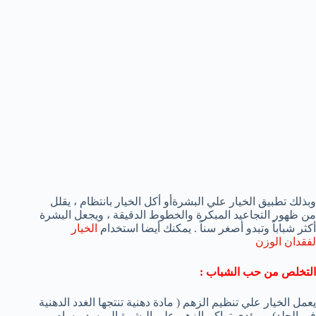
وبذلك تطبيق الخيار علي البشرةأو أكل الخيار بانتظام ، يقلل
من ظهور التجاعيد المبكرة والخطوط الدقيقة ، ويجعل البشرة
أكثر شباباً وتبدو أصغر سناً . يمكنك أيضا استخدام
الخيار
لفقدان الوزن
التخلص من حب الشباب :
يعمل الخيار علي تنظيم الزهم ( مادة دهنية تنتجها الغدد الدهنية
في الجلد) ، ويؤدي تراكم الزهم علي البشرة إلي سد مسام