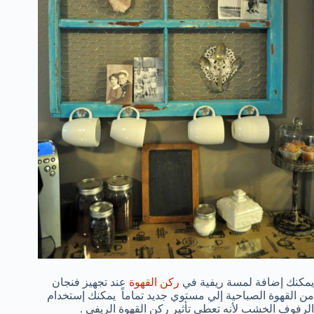
يمكنك إضافة لمسة ريفية في
ركن القهوة
عند تجهيز فنجان
من القهوة الصباحية إلي مستوي جديد تماماً يمكنك إستخدام
الرفوف الخشب لأنه تعطي تأثير ركن القهوة الريفي .