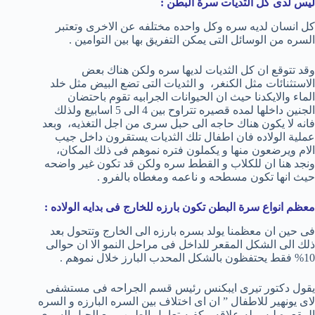
ليس لدى كل الثديات سرة البطن :
كل انسان لديه سره وكل واحده مختلفه عن الاخرى وتعتبر
السره من الوسائل التى يمكن التفريق بها بين التوامين .
وقد تتوقع ان كل الثديات لديها سره ولكن هناك بعض
الاستثنائات مثل الكنغر، و الثديات التى تضع البيض مثل خلد
الماء والايكدنا حيث ان الحيوانات الجرابيه تقوم باحتضان
الجنين داخلها لمده قصيره تتراوح بين 4 الى 5 اسابيع ولذلك
فانه لا يكون هناك حاجه الى حبل سرى من اجل التغذيه، وبعد
عملية الولاده فان اطفال تلك الثديات يستقرون داخل جيب
الام ويرضعون منها و يكملون فتره نموهم فى ذلك المكان،
ونجد هنا ان للكلاب و القطط سره ولكن قد تكون غير واضحه
حيث انها تكون مسطحه و ناعمه ومغطاه بالفرو .
معظم انواع سرة البطن تكون بارزه للخارج فى بدايه الولاده :
فى حين ان معظمنا يولد بسره بارزه الى الخارج وتتحول بعد
ذلك الى الشكل المقعر للداخل فى مراحل النمو الا ان حوالى
10% فقط يحتفظون بالشكل المحدب البارز خلال نموهم .
يقول دكتور تيرى ايبكنس رئيس قسم الجراحه فى مستشفى
لاى يونهير للاطفال ” ان اى اختلاف بين السره البارزه و السره
المقعره ليس له علاقه بيكفيه تعامل الطبيب مع الحبل السرى