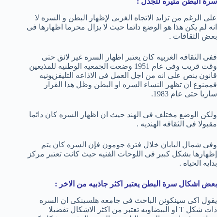
سرة البطن مثيره للجدل :
على الرغم من تزايد الاتجاه الغربى لإظهار البطن و السره لا
انه لم يكن هذا هو الوضع دائما حيث لا يزال محرما اظهارها فى
بعض الثقافات .
ففى الثقافه الغربيه كان يعتبر اظهار السره غير لائق حتى
وقت قريب وفى عام 1951 وضعت الجمعيه الوطنيه للمذيعين
قانون ينص على انه من اجل العمل فى الاذاعه التليفزيونيه
فممنوع ان تظهر النساء السره او البطن وظل هذا القرار
ساريا حتى عام 1983.
ولكن الوضع مختلف فى الهند حيث ان اظهار السره كان دائما
مقبولا فى الثقافه الهنديه .
وفى شمال اليابان خلال فترة جومون فإن السره كان يتم
إظهارها بشكل كبير فى اللوحات الفنيه حيث كانت تعتبر مركز
بدايه الحياه .
بعض اشكال سرة البطن يعتبر اكثر جاذبيه من الاخر :
يقول اكى سينكونن الباحث فى جامعه هلسينكى ان السره
ذات شكل T او البيضاويه تعتبر من اكثر الاشكال تفضيلا