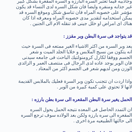
وجاذبيه فيما تعتبر السره البارزه و السره المقعرة بشكل كبير
غير جذابه ومنفره وايضا فان شكل السره لدى النساء قد يكون
مؤشر على خصوبه المراه فان تناسق شكل وموقع السره قد
يمكن استخدامه لتقدير مدى خصوبه المراه ومعرفه اذا كان
هناك اى امراض او خلل جينى قد تنقله الام الى الجنين .
قد يتواجد فى سرة البطن وبر مقزز :
يعد وبر السره من اكثر الاشياء الغير ممتعه فى السرة حيث
انه يتكون من نسيج الملابس و خلايا الجلد الميت و شعر
الجسم ووفقا لكارل كرومنولتيك الباحث فى جامعه سيدنى
فان الوبر يوجد عاده لدى الرجال فى منتصف العمر و الزائدى
الوزن ومن لديهم شعر فى الجسم اكثر من المعتاد .
واذا اردت ان تتجنب تكون وبر السرة فعليك بالملابس القديمة
لانها لا تحتوي على كمية كبيرة من الوبر .
الحمل يغير سرة البطن المقعره الى سرة بطن بارزه :
ان التمدد الحاصل فى المعده نتيجه الحمل يحول السره
المقعره الى سره بارزه ولكن بعد الولاده سوف ترجع السره
الى حالتها الطبيعيه مرة اخرى .