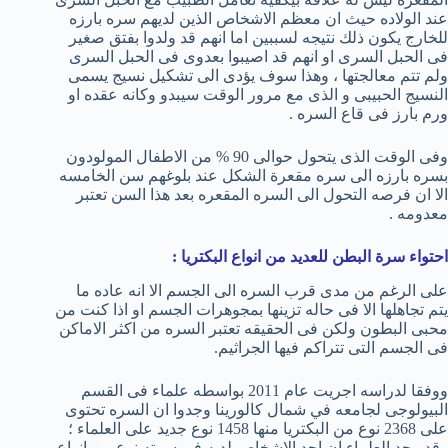
عند الولاده حيث ان معظم الاشخاص الذين لديهم سره بارزه
للخارج يكون ذلك نتيجه لسببين اما انهم قد ولدوا بفتق صغير
فى الحبل السرى او انهم قد اصيبوا بعدوى فى الحبل السرى
ولم تتم معالجتها ، وهذا سوف يؤدى الى تشكيل نسيج يسمى
النسيج الحبيبى و الذى مع مرور الوقت سيبدو وكانه عقده او
ورم بارز فى قاع السره .
وفى الوقت الذى يتحول حوالى 90 % من الاطفال المولودون
بسره بارزه الى سره مقعرة الشكل عند بلوغهم سن الخامسه
الا ان فرصه التحول الى السره المقعره بعد هذا السن تعتبر
معدومه .
احتواء سرة البطن للعديد من انواع البكتريا :
على الرغم من مدى قرب السره الى الجسم الا انه عاده ما
يتم تجاهلها الا فى حاله تزينها بمجوهرات الجسم او اذا كنت من
محبى البطون ولكن فى الحقيقه تعتبر السره من اكثر الاماكن
فى الجسم التى تتراكم فيها الجراثيم.
ووفقا لدراسه اجريت عام 2011 بواسطه علماء فى القسم
البيولوجى لجامعه في شمال كالورينا وجدوا ان السره تحتوى
على 2368 نوع من البكتريا منها 1458 نوع جديد على العلماء ؛
وقد وجد العلماء ان احد الاشخاص لديه في سرته نوع من انواع