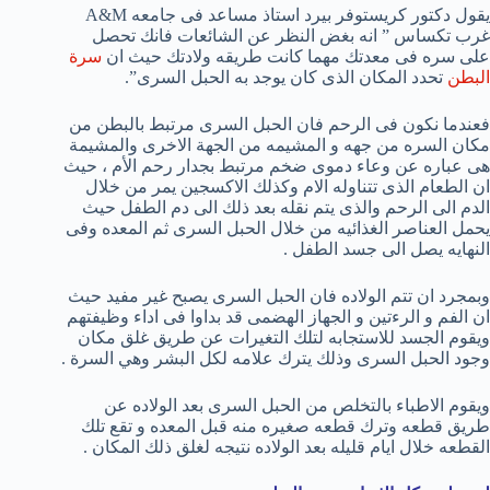
يقول دكتور كريستوفر بيرد استاذ مساعد فى جامعه A&M
غرب تكساس ” انه بغض النظر عن الشائعات فانك تحصل
على سره فى معدتك مهما كانت طريقه ولادتك حيث ان
سرة
البطن
تحدد المكان الذى كان يوجد به الحبل السرى”.
فعندما نكون فى الرحم فان الحبل السرى مرتبط بالبطن من
مكان السره من جهه و المشيمه من الجهة الاخرى والمشيمة
هى عباره عن وعاء دموى ضخم مرتبط بجدار رحم الأم ، حيث
ان الطعام الذى تتناوله الام وكذلك الاكسجين يمر من خلال
الدم الى الرحم والذى يتم نقله بعد ذلك الى دم الطفل حيث
يحمل العناصر الغذائيه من خلال الحبل السرى ثم المعده وفى
النهايه يصل الى جسد الطفل .
وبمجرد ان تتم الولاده فان الحبل السرى يصبح غير مفيد حيث
ان الفم و الرءتين و الجهاز الهضمى قد بداوا فى اداء وظيفتهم
ويقوم الجسد للاستجابه لتلك التغيرات عن طريق غلق مكان
وجود الحبل السرى وذلك يترك علامه لكل البشر وهي السرة .
ويقوم الاطباء بالتخلص من الحبل السرى بعد الولاده عن
طريق قطعه وترك قطعه صغيره منه قبل المعده و تقع تلك
القطعه خلال ايام قليله بعد الولاده نتيجه لغلق ذلك المكان .