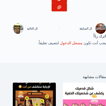
ال
السابقة
ال
التالية
اترك ردّاً
يجب أنت تكون
مسجل الدخول
لتضيف تعليقاً.
مقالات مشابهة