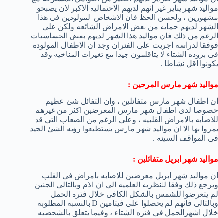
مواليد شهر يناير غير انهم لديهم الاحتماليه الاكبر لان يصبحوا
مشهورين ، ولحسن الحظ فان الاشخاص المولودين فى هذا
الشهر لديهم حمايه من بعض الامراض الشائعه ولكن على
الرغم من ذلك فان مواليد هذا الشهر لديهم بعض الحساسيات
فوفقا لدراسه اجريت على الفئران وجد ان الاطفال المولوده
فى بروده الشتاء لا يتاقلمون جيدا مع تغيرات المناخيه وقد
يكونوا اقل نشاطا .
مواليد شهر مارس المرحين :
ان اطفال شهر مارس متفائلين ، وان التفائل شئ عظيم
خصوصا لدى اطفال شهر مارس المعرضين اكثر من غيرهم
للاصابه بالامراض القلبيه ، وعلى الرغم من الصعاب التى قد
يمروا بها الا ان مواليد شهر مارس يستطيعوا رؤيه الشئ الجيد
فى المواقف السيئه .
مواليد شهر ابريل متفائلين :
ان مواليد شهر ابريل معرضين للاصابه بامراض فى القلب
ويرجع ذلك وفقا للنظريه العلميه الى ان الام وبالتالى الجنين
لم يتعرضوا للشمس بالشكل الكافى خلال فتره الحمل
وبالتالى فانهم لم يحصلوا على فيتامين D بالنسبه المطلوبه
خلال اشهرالحمل فى فتره الشتاء ، وفيما يتعلق بالشخصيه