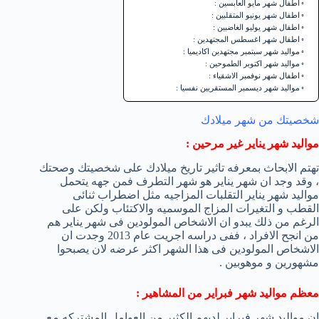
اطفال شهر مايو العابسين :
اطفال شهر يونيو المتقلبين :
اطفال شهر يوليو الغاضبين :
اطفال شهر اغسطس المجتهدين :
مواليد شهر سبتمبر مجتهدين اكاديميا :
مواليد شهر اكتوبر الطموحين :
اطفال شهر نوفمبر الاشقياء :
مواليد شهر ديسمبر المستقريين نفسيا :
شخصيتك من شهر ميلادك
مواليد شهر يناير غير مرحين :
تهتم الابحاث بمعرفه تاثير تاريخ ميلادك على شخصيتك وصحتك
، وقد وجد ان شهر يناير هو شهر التطرف فمن جهه يتحمل
مواليد شهر يناير التقلبات المزاجيه مثل اضطراب ثنائى
القطب و التغيرات المزاج الموسميه والاكتئاب ولكن على
الرغم من ذلك يبدو ان الاشخاص المولودين فى شهر يناير هم
من انجح الافراد ، ففى دراسه اجريت عام 2013 وجدت ان
الاشخاص المولودين فى هذا الشهر اكثر عرضه لان يصبحوا
مشهورين و موهوبين .
معظم مواليد شهر فبراير من المشاهير :
ان مواليد شهر فبراير لديهم الكثير من العوامل المشتركه مع