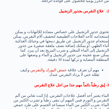
من الكرز يومياً للحصول على فوائده الرائعة.
2- علاج النقرس بجذور الزنجبيل
تحتوي جذور الزنجبيل على خصائص مضادة للإلتهابات و يمكن
إستخدامه كأحد العلاجات الطبيعية لتحفيف آلام النقرس. يمكن
إستخدام جذور الزنجبيل عن طريق دمجها في وجباتك الغذائية
أثناء الطهي. أو يمكنك إضافة نصف ملعقة صغيرة من جذور
الزنجبيل إلى الماء المغلي و شرب المزيج بعد أن يبرد. كما
يمكن صنع عجينة من جذور الزنجبيل و الماء و وضعها على
المنطقة المصابة و تركها لمدة 30 دقيقة.
مهم أن تعرف علاقة
حمض اليورك والنقرس
وكيف
تقلله حتي لا يزداد النقرس عندك
3- إبق رطباً دائماً مهم جدا من اجل علاج النقرس
الماء يعتبر أحد أفضل علاجات النقرس. إذا كنت تعاني من ألم
النقرس و التورم فمن المهم أن تبقى رطباً و تشرب الكثير من
الماء. شرب الكثير من الماء سيساعد الجسم على طرد حمض